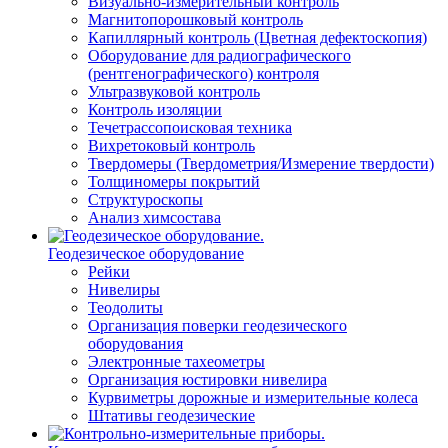
Визуально-измерительный контроль
Магнитопорошковый контроль
Капиллярный контроль (Цветная дефектоскопия)
Оборудование для радиографического
(рентгенографического) контроля
Ультразвуковой контроль
Контроль изоляции
Течетрассопоисковая техника
Вихретоковый контроль
Твердомеры (Твердометрия/Измерение твердости)
Толщиномеры покрытий
Структуроскопы
Анализ химсостава
Геодезическое оборудование
Рейки
Нивелиры
Теодолиты
Организация поверки геодезического
оборудования
Электронные тахеометры
Организация юстировки нивелира
Курвиметры дорожные и измерительные колеса
Штативы геодезические