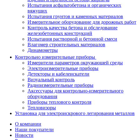
Испытания асфальтобетона и органических
вяжущих
Испытания грунтов и каменных материалов
Измерительное оборудование для дорожных работ
Контроль качества бетона и обследование
железобетонных конструкций
Испытания растворной и бетонной смеси
Влагомер строительных материалов
Динамометры
Контрольно измерительные приборы
Измерители параметров окружающей среды
Электроизмерительные приборы
Детекторы и кабелеискатели
Визуальный контроль
Радиоизмерительные приборы
Аксессуары для контрольно-измерительного
оборудования
Приборы теплового контроля
Тепловизоры
Установка для электроискрового легирования металлов
О компании
Наши покупатели
Новости