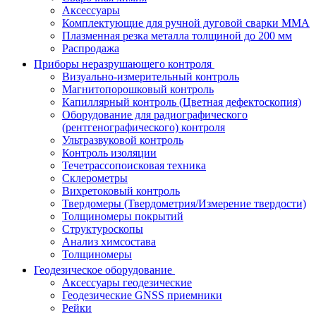
Аксессуары
Комплектующие для ручной дуговой сварки MMA
Плазменная резка металла толщиной до 200 мм
Распродажа
Приборы неразрушающего контроля
Визуально-измерительный контроль
Магнитопорошковый контроль
Капиллярный контроль (Цветная дефектоскопия)
Оборудование для радиографического
(рентгенографического) контроля
Ультразвуковой контроль
Контроль изоляции
Течетрассопоисковая техника
Склерометры
Вихретоковый контроль
Твердомеры (Твердометрия/Измерение твердости)
Толщиномеры покрытий
Структуроскопы
Анализ химсостава
Толщиномеры
Геодезическое оборудование
Аксессуары геодезические
Геодезические GNSS приемники
Рейки