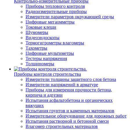
Контрольно-измерительные приборы
Приборы теплового контроля
Радиоизмерительные приборы
Измерители параметров окружающей среды
Цифровые мегаомметры
Токовые клещи
Шумомеры
Видеоэндоскопы
Термогигрометры влагомеры
Тахометры
Цифровые мультиметры
Тестеры напряжения
Толщиномеры
Приборы контроля строительства
Измерители толщины защитного слоя бетона
Измерители напряжений в арматуре
Приборы для измерения прочности бетона,
кирпича и адгезии
Испытания асфальтобетона и органических
вяжущих
Испытания грунтов и каменных материалов
Измерительное оборудование для дорожных работ
Испытания растворной и бетонной смеси
Влагомер строительных материалов