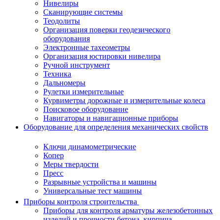
Нивелиры
Сканирующие системы
Теодолиты
Организация поверки геодезического
оборудования
Электронные тахеометры
Организация юстировки нивелира
Ручной инструмент
Техника
Дальномеры
Рулетки измерительные
Курвиметры дорожные и измерительные колеса
Поисковое оборудование
Навигаторы и навигационные приборы
Оборудование для определения механических свойств
Ключи динамометрические
Копер
Меры твердости
Пресс
Разрывные устройства и машины
Универсальные тест машины
Приборы контроля строительства
Приборы для контроля арматуры железобетонных
изделий и прочности бетона, кирпича