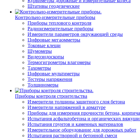
Курвиметры дорожные и измерительные колеса
Штативы геодезические
Контрольно-измерительные приборы
Приборы теплового контроля
Радиоизмерительные приборы
Измерители параметров окружающей среды
Цифровые мегаомметры
Токовые клещи
Шумомеры
Видеоэндоскопы
Термогигрометры влагомеры
Тахометры
Цифровые мультиметры
Тестеры напряжения
Толщиномеры
Приборы контроля строительства
Измерители толщины защитного слоя бетона
Измерители напряжений в арматуре
Приборы для измерения прочности бетона, кирпича
Испытания асфальтобетона и органических вяжущи
Испытания грунтов и каменных материалов
Измерительное оборудование для дорожных работ
Испытания растворной и бетонной смеси