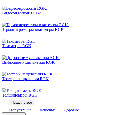
Видеоэндоскопы RGK
Термогигрометры влагомеры RGK
Тахометры RGK
Цифровые мультиметры RGK
Тестеры напряжения RGK
Толщиномеры RGK
Показать все
Популярные
Дешевые
Дорогие