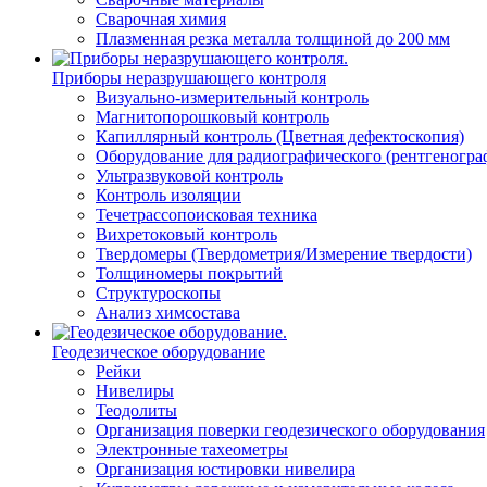
Сварочная химия
Плазменная резка металла толщиной до 200 мм
Приборы неразрушающего контроля
Визуально-измерительный контроль
Магнитопорошковый контроль
Капиллярный контроль (Цветная дефектоскопия)
Оборудование для радиографического (рентгеногра
Ультразвуковой контроль
Контроль изоляции
Течетрассопоисковая техника
Вихретоковый контроль
Твердомеры (Твердометрия/Измерение твердости)
Толщиномеры покрытий
Структуроскопы
Анализ химсостава
Геодезическое оборудование
Рейки
Нивелиры
Теодолиты
Организация поверки геодезического оборудования
Электронные тахеометры
Организация юстировки нивелира