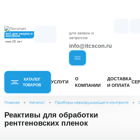
для заявок и
всё для сварки и
контроля
запросов
нам 25 лет
info@itcscon.ru
О
ДОСТАВКА
КАТАЛОГ
УСЛУГИ
СЕ
ТОВАРОВ
КОМПАНИИ
И ОПЛАТА
Главная
→
Каталог
→
Приборы неразрушающего контроля
→
Оборудование
Приборы
и материалы
Реактивы для обработки
неразрушающего
для сварочных
контроля
рентгеновских пленок
работ
Рейк
Визуально-измерительный
Сварочные аппараты -
контроль
Ниве
инверторы