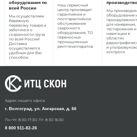
оборудования по
производств
Наш сервисный
всей России
центр произведет
Мы производи
гарантийное и
оборудование 
Мы осуществляем
постгарантийное
принадлежнос
бережную
обслуживание
для измерения,
перевозку товара и
сварочного
тестирования и
заботимся о
оборудования, ТО
навигации в
сохранности груза
переносных
областях
по всей России!
промышленных
радиографичес
Доставка
рентгенаппаратов.
и ультразвуков
осуществляется
контроля.
удобным для Вас
способом.
Адрес нашего офиса
г. Волгоград, ул. Ангарская, д. 66
Пн-Чт: 8:30-17:30; Пт: 8:30-16:30
8 800 511-82-26