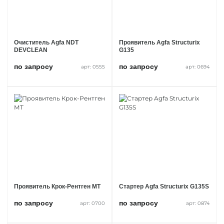
Испытания растворной и
Цифровые мультиметры
бетонной смеси
Тестеры напряжения
Влагомер строительных
материалов
Толщиномеры
Очиститель Agfa NDT
Проявитель Agfa Structurix
Динамометры
DEVCLEAN
G135
по запросу
по запросу
арт: 0555
арт: 0694
Проявитель Крок-Рентген МТ
Стартер Agfa Structurix G135S
по запросу
по запросу
арт: 0700
арт: 0874