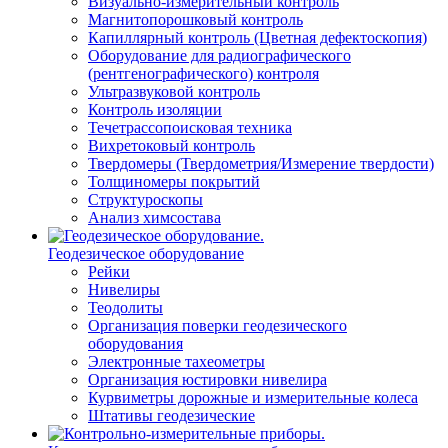
Визуально-измерительный контроль
Магнитопорошковый контроль
Капиллярный контроль (Цветная дефектоскопия)
Оборудование для радиографического
(рентгенографического) контроля
Ультразвуковой контроль
Контроль изоляции
Течетрассопоисковая техника
Вихретоковый контроль
Твердомеры (Твердометрия/Измерение твердости)
Толщиномеры покрытий
Структуроскопы
Анализ химсостава
Геодезическое оборудование
Рейки
Нивелиры
Теодолиты
Организация поверки геодезического
оборудования
Электронные тахеометры
Организация юстировки нивелира
Курвиметры дорожные и измерительные колеса
Штативы геодезические