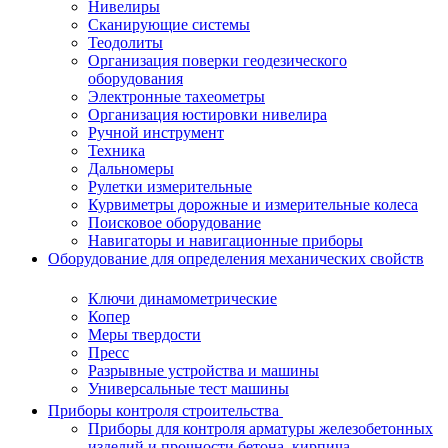
Нивелиры
Сканирующие системы
Теодолиты
Организация поверки геодезического
оборудования
Электронные тахеометры
Организация юстировки нивелира
Ручной инструмент
Техника
Дальномеры
Рулетки измерительные
Курвиметры дорожные и измерительные колеса
Поисковое оборудование
Навигаторы и навигационные приборы
Оборудование для определения механических свойств
Ключи динамометрические
Копер
Меры твердости
Пресс
Разрывные устройства и машины
Универсальные тест машины
Приборы контроля строительства
Приборы для контроля арматуры железобетонных
изделий и прочности бетона, кирпича