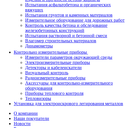
Испытания асфальтобетона и органических
вяжущих
Испытания грунтов и каменных материалов
Измерительное оборудование для дорожных работ
Контроль качества бетона и обследование
железобетонных конструкций
Испытания растворной и бетонной смеси
Влагомер строительных материалов
Динамометры
Контрольно измерительные приборы
Измерители параметров окружающей среды
Электроизмерительные приборы
Детекторы и кабелеискатели
Визуальный контроль
Радиоизмерительные приборы
Аксессуары для контрольно-измерительного
оборудования
Приборы теплового контроля
Тепловизоры
Установка для электроискрового легирования металлов
О компании
Наши покупатели
Новости