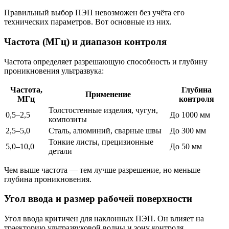
Правильный выбор ПЭП невозможен без учёта его
технических параметров. Вот основные из них.
Частота (МГц) и диапазон контроля
Частота определяет разрешающую способность и глубину
проникновения ультразвука:
Частота,
Глубина
Применение
МГц
контроля
Толстостенные изделия, чугун,
0,5–2,5
До 1000 мм
композиты
2,5–5,0
Сталь, алюминий, сварные швы
До 300 мм
Тонкие листы, прецизионные
5,0–10,0
До 50 мм
детали
Чем выше частота — тем лучше разрешение, но меньше
глубина проникновения.
Угол ввода и размер рабочей поверхности
Угол ввода критичен для наклонных ПЭП. Он влияет на
траекторию ультразвуковой волны и зону контроля.