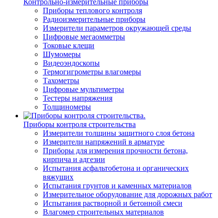
Контрольно-измерительные приборы
Приборы теплового контроля
Радиоизмерительные приборы
Измерители параметров окружающей среды
Цифровые мегаомметры
Токовые клещи
Шумомеры
Видеоэндоскопы
Термогигрометры влагомеры
Тахометры
Цифровые мультиметры
Тестеры напряжения
Толщиномеры
Приборы контроля строительства
Измерители толщины защитного слоя бетона
Измерители напряжений в арматуре
Приборы для измерения прочности бетона,
кирпича и адгезии
Испытания асфальтобетона и органических
вяжущих
Испытания грунтов и каменных материалов
Измерительное оборудование для дорожных работ
Испытания растворной и бетонной смеси
Влагомер строительных материалов