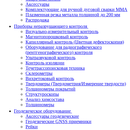
Аксессуары
Комплектующие для ручной дуговой сварки MMA
Плазменная резка металла толщиной до 200 мм
Распродажа
Приборы неразрушающего контроля
Визуально-измерительный контроль
Магнитопорошковый контроль
Капиллярный контроль (Цветная дефектоскопия)
Оборудование для радиографического
(рентгенографического) контроля
Ультразвуковой контроль
Контроль изоляции
Течетрассопоисковая техника
Склерометры
Вихретоковый контроль
Твердомеры (Твердометрия/Измерение твердости)
Толщиномеры покрытий
Структуроскопы
Анализ химсостава
Толщиномеры
Геодезическое оборудование
Аксессуары геодезические
Геодезические GNSS приемники
Рейки