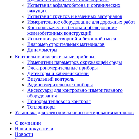
Испытания асфальтобетона и органических
вяжущих
Испытания грунтов и каменных материалов
Измерительное оборудование для дорожных работ
Контроль качества бетона и обследование
железобетонных конструкций
Испытания растворной и бетонной смеси
Влагомер строительных материалов
Динамометры
Контрольно измерительные приборы
Измерители параметров окружающей среды
Электроизмерительные приборы
Детекторы и кабелеискатели
Визуальный контроль
Радиоизмерительные приборы
Аксессуары для контрольно-измерительного
оборудования
Приборы теплового контроля
Тепловизоры
Установка для электроискрового легирования металлов
О компании
Наши покупатели
Новости