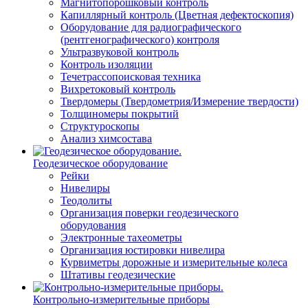
Магнитопорошковый контроль
Капиллярный контроль (Цветная дефектоскопия)
Оборудование для радиографического
(рентгенографического) контроля
Ультразвуковой контроль
Контроль изоляции
Течетрассопоисковая техника
Вихретоковый контроль
Твердомеры (Твердометрия/Измерение твердости)
Толщиномеры покрытий
Структуроскопы
Анализ химсостава
Геодезическое оборудование
Рейки
Нивелиры
Теодолиты
Организация поверки геодезического
оборудования
Электронные тахеометры
Организация юстировки нивелира
Курвиметры дорожные и измерительные колеса
Штативы геодезические
Контрольно-измерительные приборы