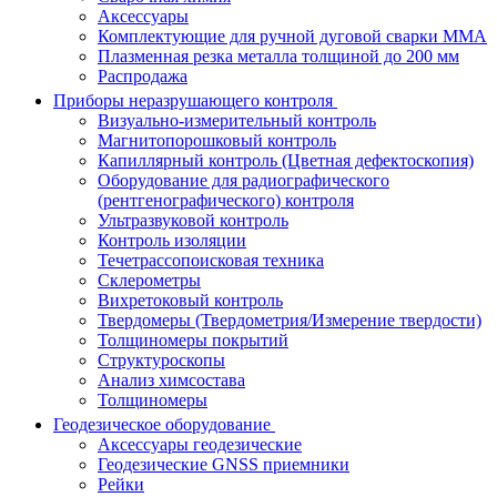
Аксессуары
Комплектующие для ручной дуговой сварки MMA
Плазменная резка металла толщиной до 200 мм
Распродажа
Приборы неразрушающего контроля
Визуально-измерительный контроль
Магнитопорошковый контроль
Капиллярный контроль (Цветная дефектоскопия)
Оборудование для радиографического
(рентгенографического) контроля
Ультразвуковой контроль
Контроль изоляции
Течетрассопоисковая техника
Склерометры
Вихретоковый контроль
Твердомеры (Твердометрия/Измерение твердости)
Толщиномеры покрытий
Структуроскопы
Анализ химсостава
Толщиномеры
Геодезическое оборудование
Аксессуары геодезические
Геодезические GNSS приемники
Рейки