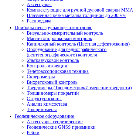
Аксессуары
Комплектующие для ручной дуговой сварки MMA
Плазменная резка металла толщиной до 200 мм
Распродажа
Приборы неразрушающего контроля
Визуально-измерительный контроль
Магнитопорошковый контроль
Капиллярный контроль (Цветная дефектоскопия)
Оборудование для радиографического
(рентгенографического) контроля
Ультразвуковой контроль
Контроль изоляции
Течетрассопоисковая техника
Склерометры
Вихретоковый контроль
Твердомеры (Твердометрия/Измерение твердости)
Толщиномеры покрытий
Структуроскопы
Анализ химсостава
Толщиномеры
Геодезическое оборудование
Аксессуары геодезические
Геодезические GNSS приемники
Рейки