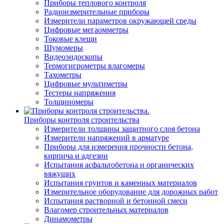
Приборы теплового контроля
Радиоизмерительные приборы
Измерители параметров окружающей среды
Цифровые мегаомметры
Токовые клещи
Шумомеры
Видеоэндоскопы
Термогигрометры влагомеры
Тахометры
Цифровые мультиметры
Тестеры напряжения
Толщиномеры
Приборы контроля строительства
Измерители толщины защитного слоя бетона
Измерители напряжений в арматуре
Приборы для измерения прочности бетона,
кирпича и адгезии
Испытания асфальтобетона и органических
вяжущих
Испытания грунтов и каменных материалов
Измерительное оборудование для дорожных работ
Испытания растворной и бетонной смеси
Влагомер строительных материалов
Динамометры