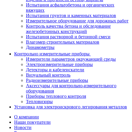
Испытания асфальтобетона и органических
вяжущих
Испытания грунтов и каменных материалов
Измерительное оборудование для дорожных работ
Контроль качества бетона и обследование
железобетонных конструкций
Испытания растворной и бетонной смеси
Влагомер строительных материалов
Динамометры
Контрольно измерительные приборы
Измерители параметров окружающей среды
Электроизмерительные приборы
Детекторы и кабелеискатели
Визуальный контроль
Радиоизмерительные приборы
Аксессуары для контрольно-измерительного
оборудования
Приборы теплового контроля
Тепловизоры
Установка для электроискрового легирования металлов
О компании
Наши покупатели
Новости