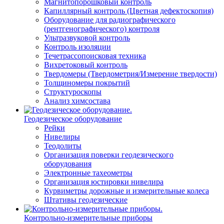
Магнитопорошковый контроль
Капиллярный контроль (Цветная дефектоскопия)
Оборудование для радиографического
(рентгенографического) контроля
Ультразвуковой контроль
Контроль изоляции
Течетрассопоисковая техника
Вихретоковый контроль
Твердомеры (Твердометрия/Измерение твердости)
Толщиномеры покрытий
Структуроскопы
Анализ химсостава
Геодезическое оборудование
Рейки
Нивелиры
Теодолиты
Организация поверки геодезического
оборудования
Электронные тахеометры
Организация юстировки нивелира
Курвиметры дорожные и измерительные колеса
Штативы геодезические
Контрольно-измерительные приборы