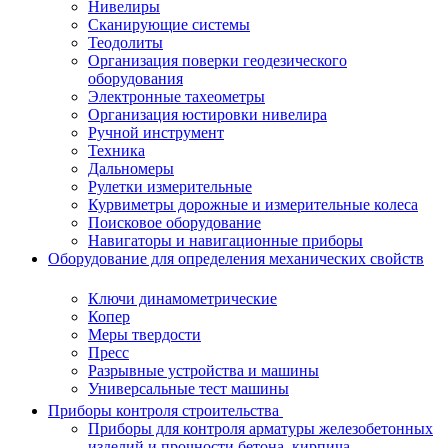
Нивелиры
Сканирующие системы
Теодолиты
Организация поверки геодезического
оборудования
Электронные тахеометры
Организация юстировки нивелира
Ручной инструмент
Техника
Дальномеры
Рулетки измерительные
Курвиметры дорожные и измерительные колеса
Поисковое оборудование
Навигаторы и навигационные приборы
Оборудование для определения механических свойств
Ключи динамометрические
Копер
Меры твердости
Пресс
Разрывные устройства и машины
Универсальные тест машины
Приборы контроля строительства
Приборы для контроля арматуры железобетонных
изделий и прочности бетона, кирпича