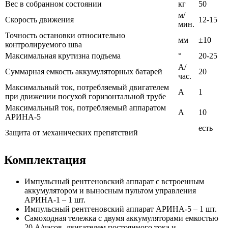
Вес в собранном состоянии
кг
50
м/
Скорость движения
12-15
мин.
Точность остановки относительно
мм
±10
контролируемого шва
Максимальная крутизна подъема
°
20-25
А/
Суммарная емкость аккумуляторных батарей
20
час.
Максимальный ток, потребляемый двигателем
А
1
при движении посухой горизонтальной трубе
Максимальный ток, потребляемый аппаратом
А
10
АРИНА-5
есть
Защита от механических препятствий
Комплектация
Импульсный рентгеновский аппарат с встроенным
аккумулятором и выносным пультом управления
АРИНА-1 – 1 шт.
Импульсный рентгеновский аппарат АРИНА-5 – 1 шт.
Самоходная тележка с двумя аккумуляторами емкостью
20 А/часов, двигателем постоянного тока и