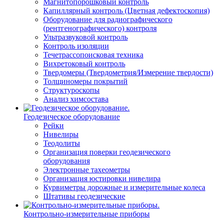
Магнитопорошковый контроль
Капиллярный контроль (Цветная дефектоскопия)
Оборудование для радиографического
(рентгенографического) контроля
Ультразвуковой контроль
Контроль изоляции
Течетрассопоисковая техника
Вихретоковый контроль
Твердомеры (Твердометрия/Измерение твердости)
Толщиномеры покрытий
Структуроскопы
Анализ химсостава
Геодезическое оборудование
Рейки
Нивелиры
Теодолиты
Организация поверки геодезического
оборудования
Электронные тахеометры
Организация юстировки нивелира
Курвиметры дорожные и измерительные колеса
Штативы геодезические
Контрольно-измерительные приборы