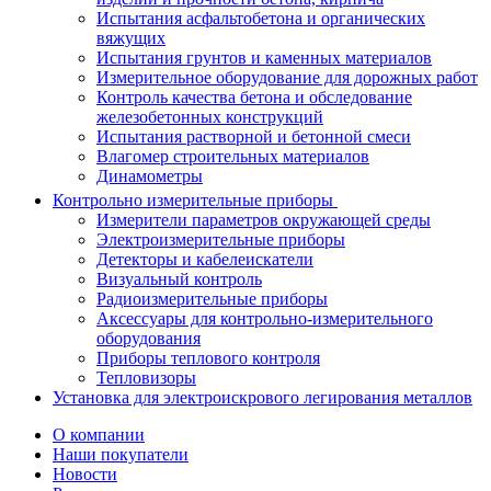
Испытания асфальтобетона и органических
вяжущих
Испытания грунтов и каменных материалов
Измерительное оборудование для дорожных работ
Контроль качества бетона и обследование
железобетонных конструкций
Испытания растворной и бетонной смеси
Влагомер строительных материалов
Динамометры
Контрольно измерительные приборы
Измерители параметров окружающей среды
Электроизмерительные приборы
Детекторы и кабелеискатели
Визуальный контроль
Радиоизмерительные приборы
Аксессуары для контрольно-измерительного
оборудования
Приборы теплового контроля
Тепловизоры
Установка для электроискрового легирования металлов
О компании
Наши покупатели
Новости