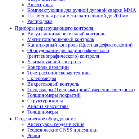
Аксессуары
Комплектующие для ручной дуговой сварки MMA
Плазменная резка металла толщиной до 200 мм
Распродажа
Приборы неразрушающего контроля
Визуально-измерительный контроль
Магнитопорошковый контроль
Капиллярный контроль (Цветная дефектоскопия)
Оборудование для радиографического
(рентгенографического) контроля
Ультразвуковой контроль
Контроль изоляции
Течетрассопоисковая техника
Склерометры
Вихретоковый контроль
Твердомеры (Твердометрия/Измерение твердости)
Толщиномеры покрытий
Структуроскопы
Анализ химсостава
Толщиномеры
Геодезическое оборудование
Аксессуары геодезические
Геодезические GNSS приемники
Рейки