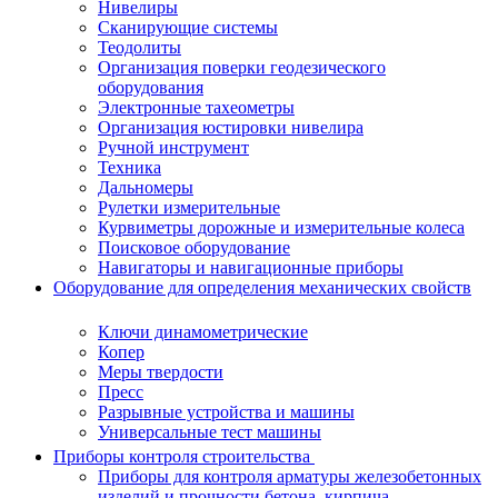
Нивелиры
Сканирующие системы
Теодолиты
Организация поверки геодезического
оборудования
Электронные тахеометры
Организация юстировки нивелира
Ручной инструмент
Техника
Дальномеры
Рулетки измерительные
Курвиметры дорожные и измерительные колеса
Поисковое оборудование
Навигаторы и навигационные приборы
Оборудование для определения механических свойств
Ключи динамометрические
Копер
Меры твердости
Пресс
Разрывные устройства и машины
Универсальные тест машины
Приборы контроля строительства
Приборы для контроля арматуры железобетонных
изделий и прочности бетона, кирпича