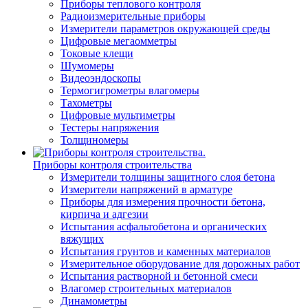
Приборы теплового контроля
Радиоизмерительные приборы
Измерители параметров окружающей среды
Цифровые мегаомметры
Токовые клещи
Шумомеры
Видеоэндоскопы
Термогигрометры влагомеры
Тахометры
Цифровые мультиметры
Тестеры напряжения
Толщиномеры
Приборы контроля строительства
Измерители толщины защитного слоя бетона
Измерители напряжений в арматуре
Приборы для измерения прочности бетона,
кирпича и адгезии
Испытания асфальтобетона и органических
вяжущих
Испытания грунтов и каменных материалов
Измерительное оборудование для дорожных работ
Испытания растворной и бетонной смеси
Влагомер строительных материалов
Динамометры