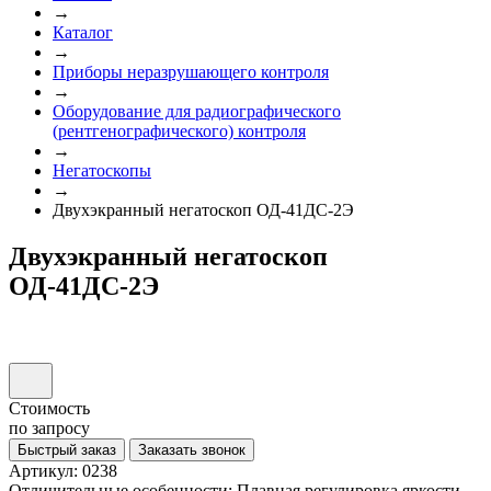
→
Каталог
→
Приборы неразрушающего контроля
→
Оборудование для радиографического
(рентгенографического) контроля
→
Негатоскопы
→
Двухэкранный негатоскоп ОД-41ДС-2Э
Двухэкранный негатоскоп
ОД-41ДС-2Э
Стоимость
по запросу
Быстрый заказ
Заказать звонок
Артикул: 0238
Отличительные особенности: Плавная регулировка яркости