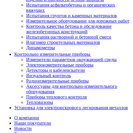
Испытания асфальтобетона и органических
вяжущих
Испытания грунтов и каменных материалов
Измерительное оборудование для дорожных работ
Контроль качества бетона и обследование
железобетонных конструкций
Испытания растворной и бетонной смеси
Влагомер строительных материалов
Динамометры
Контрольно измерительные приборы
Измерители параметров окружающей среды
Электроизмерительные приборы
Детекторы и кабелеискатели
Визуальный контроль
Радиоизмерительные приборы
Аксессуары для контрольно-измерительного
оборудования
Приборы теплового контроля
Тепловизоры
Установка для электроискрового легирования металлов
О компании
Наши покупатели
Новости