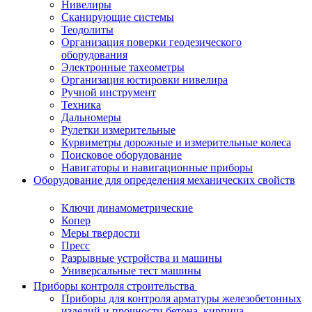
Нивелиры
Сканирующие системы
Теодолиты
Организация поверки геодезического
оборудования
Электронные тахеометры
Организация юстировки нивелира
Ручной инструмент
Техника
Дальномеры
Рулетки измерительные
Курвиметры дорожные и измерительные колеса
Поисковое оборудование
Навигаторы и навигационные приборы
Оборудование для определения механических свойств
Ключи динамометрические
Копер
Меры твердости
Пресс
Разрывные устройства и машины
Универсальные тест машины
Приборы контроля строительства
Приборы для контроля арматуры железобетонных
изделий и прочности бетона, кирпича