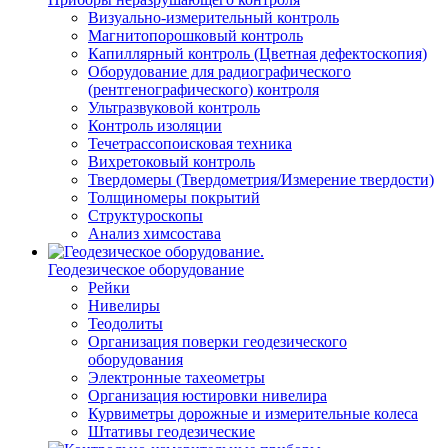
Визуально-измерительный контроль
Магнитопорошковый контроль
Капиллярный контроль (Цветная дефектоскопия)
Оборудование для радиографического
(рентгенографического) контроля
Ультразвуковой контроль
Контроль изоляции
Течетрассопоисковая техника
Вихретоковый контроль
Твердомеры (Твердометрия/Измерение твердости)
Толщиномеры покрытий
Структуроскопы
Анализ химсостава
Геодезическое оборудование
Рейки
Нивелиры
Теодолиты
Организация поверки геодезического
оборудования
Электронные тахеометры
Организация юстировки нивелира
Курвиметры дорожные и измерительные колеса
Штативы геодезические