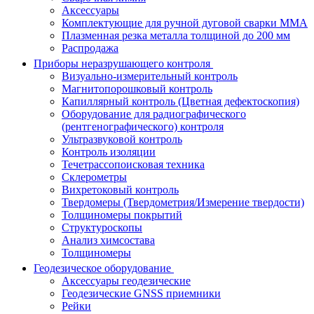
Аксессуары
Комплектующие для ручной дуговой сварки MMA
Плазменная резка металла толщиной до 200 мм
Распродажа
Приборы неразрушающего контроля
Визуально-измерительный контроль
Магнитопорошковый контроль
Капиллярный контроль (Цветная дефектоскопия)
Оборудование для радиографического
(рентгенографического) контроля
Ультразвуковой контроль
Контроль изоляции
Течетрассопоисковая техника
Склерометры
Вихретоковый контроль
Твердомеры (Твердометрия/Измерение твердости)
Толщиномеры покрытий
Структуроскопы
Анализ химсостава
Толщиномеры
Геодезическое оборудование
Аксессуары геодезические
Геодезические GNSS приемники
Рейки