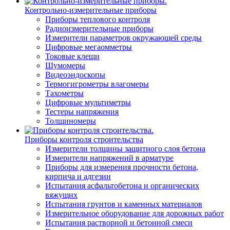
Контрольно-измерительные приборы
Приборы теплового контроля
Радиоизмерительные приборы
Измерители параметров окружающей среды
Цифровые мегаомметры
Токовые клещи
Шумомеры
Видеоэндоскопы
Термогигрометры влагомеры
Тахометры
Цифровые мультиметры
Тестеры напряжения
Толщиномеры
Приборы контроля строительства
Измерители толщины защитного слоя бетона
Измерители напряжений в арматуре
Приборы для измерения прочности бетона,
кирпича и адгезии
Испытания асфальтобетона и органических
вяжущих
Испытания грунтов и каменных материалов
Измерительное оборудование для дорожных работ
Испытания растворной и бетонной смеси