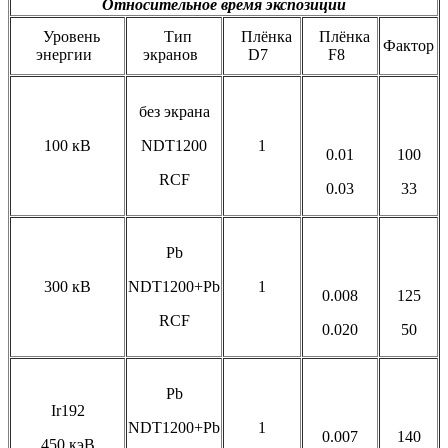
Относительное время экспозиции
Уровень
Тип
Плёнка
Плёнка
Фактор
энергии
экранов
D7
F8
без экрана
100 кВ
NDT1200
1
0.01
100
RCF
0.03
33
Pb
300 кВ
NDT1200+Pb
1
0.008
125
RCF
0.020
50
Pb
Ir192
NDT1200+Pb
1
0.007
140
450 кэВ