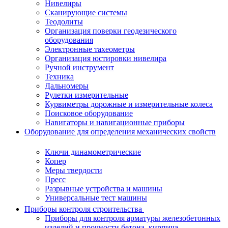
Нивелиры
Сканирующие системы
Теодолиты
Организация поверки геодезического
оборудования
Электронные тахеометры
Организация юстировки нивелира
Ручной инструмент
Техника
Дальномеры
Рулетки измерительные
Курвиметры дорожные и измерительные колеса
Поисковое оборудование
Навигаторы и навигационные приборы
Оборудование для определения механических свойств
Ключи динамометрические
Копер
Меры твердости
Пресс
Разрывные устройства и машины
Универсальные тест машины
Приборы контроля строительства
Приборы для контроля арматуры железобетонных
изделий и прочности бетона, кирпича