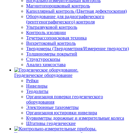
Визуально-измерительный контроль
Магнитопорошковый контроль
Капиллярный контроль (Цветная дефектоскопия)
Оборудование для радиографического
(рентгенографического) контроля
Ультразвуковой контроль
Контроль изоляции
Течетрассопоисковая техника
Вихретоковый контроль
Твердомеры (Твердометрия/Измерение твердости)
Толщиномеры покрытий
Структуроскопы
Анализ химсостава
Геодезическое оборудование
Рейки
Нивелиры
Теодолиты
Организация поверки геодезического
оборудования
Электронные тахеометры
Организация юстировки нивелира
Курвиметры дорожные и измерительные колеса
Штативы геодезические