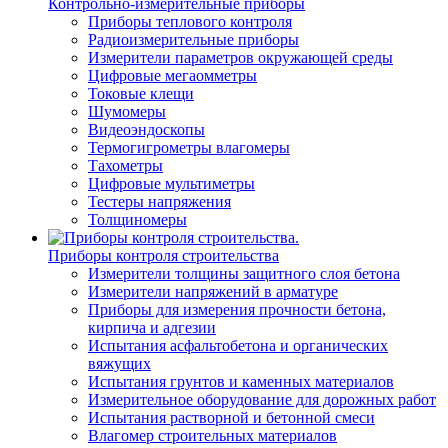
Контрольно-измерительные приборы
Приборы теплового контроля
Радиоизмерительные приборы
Измерители параметров окружающей среды
Цифровые мегаомметры
Токовые клещи
Шумомеры
Видеоэндоскопы
Термогигрометры влагомеры
Тахометры
Цифровые мультиметры
Тестеры напряжения
Толщиномеры
Приборы контроля строительства
Измерители толщины защитного слоя бетона
Измерители напряжений в арматуре
Приборы для измерения прочности бетона,
кирпича и адгезии
Испытания асфальтобетона и органических
вяжущих
Испытания грунтов и каменных материалов
Измерительное оборудование для дорожных работ
Испытания растворной и бетонной смеси
Влагомер строительных материалов