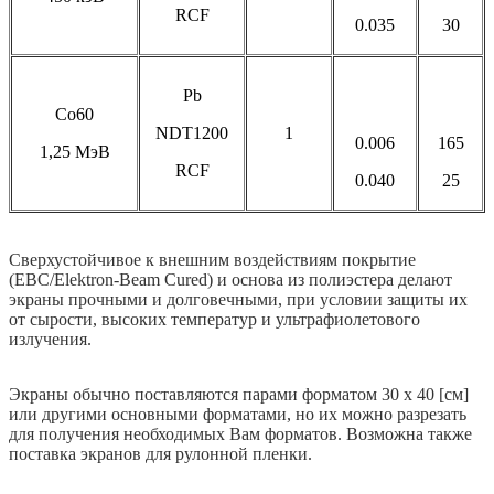
RCF
0.035
30
Pb
Со60
NDT1200
1
0.006
165
1,25 МэВ
RCF
0.040
25
Сверхустойчивое к внешним воздействиям покрытие
(EBC/Elektron-Beam Cured) и основа из полиэстера делают
экраны прочными и долговечными, при условии защиты их
от сырости, высоких температур и ультрафиолетового
излучения.
Экраны обычно поставляются парами форматом 30 х 40 [см]
или другими основными форматами, но их можно разрезать
для получения необходимых Вам форматов. Возможна также
поставка экранов для рулонной пленки.