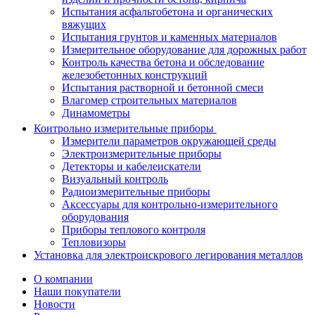
Испытания асфальтобетона и органических
вяжущих
Испытания грунтов и каменных материалов
Измерительное оборудование для дорожных работ
Контроль качества бетона и обследование
железобетонных конструкций
Испытания растворной и бетонной смеси
Влагомер строительных материалов
Динамометры
Контрольно измерительные приборы
Измерители параметров окружающей среды
Электроизмерительные приборы
Детекторы и кабелеискатели
Визуальный контроль
Радиоизмерительные приборы
Аксессуары для контрольно-измерительного
оборудования
Приборы теплового контроля
Тепловизоры
Установка для электроискрового легирования металлов
О компании
Наши покупатели
Новости