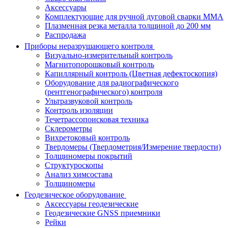
Аксессуары
Комплектующие для ручной дуговой сварки MMA
Плазменная резка металла толщиной до 200 мм
Распродажа
Приборы неразрушающего контроля
Визуально-измерительный контроль
Магнитопорошковый контроль
Капиллярный контроль (Цветная дефектоскопия)
Оборудование для радиографического
(рентгенографического) контроля
Ультразвуковой контроль
Контроль изоляции
Течетрассопоисковая техника
Склерометры
Вихретоковый контроль
Твердомеры (Твердометрия/Измерение твердости)
Толщиномеры покрытий
Структуроскопы
Анализ химсостава
Толщиномеры
Геодезическое оборудование
Аксессуары геодезические
Геодезические GNSS приемники
Рейки