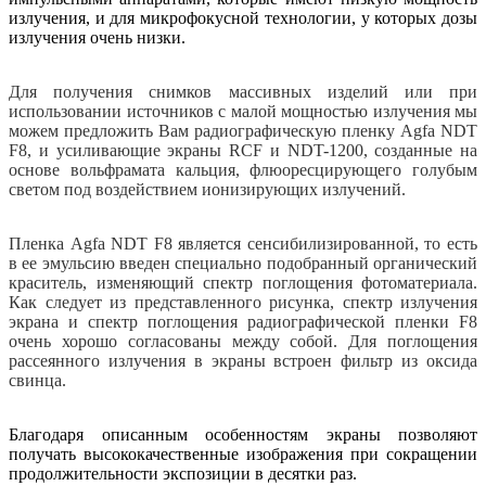
излучения, и для микрофокусной технологии, у которых дозы
излучения очень низки.
Для получения снимков массивных изделий или при
использовании источников с малой мощностью излучения мы
можем предложить Вам радиографическую пленку Agfa NDT
F8, и усиливающие экраны RCF и NDT-1200, созданные на
основе вольфрамата кальция, флюоресцирующего голубым
светом под воздействием ионизирующих излучений.
Пленка Agfa NDT F8 является сенсибилизированной, то есть
в ее эмульсию введен специально подобранный органический
краситель, изменяющий спектр поглощения фотоматериала.
Как следует из представленного рисунка, спектр излучения
экрана и спектр поглощения радиографической пленки F8
очень хорошо согласованы между собой. Для поглощения
рассеянного излучения в экраны встроен фильтр из оксида
свинца.
Благодаря описанным особенностям экраны позволяют
получать высококачественные изображения при сокращении
продолжительности экспозиции в десятки раз.