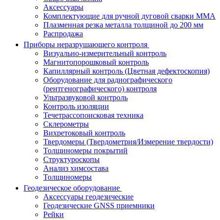
Аксессуары
Комплектующие для ручной дуговой сварки MMA
Плазменная резка металла толщиной до 200 мм
Распродажа
Приборы неразрушающего контроля
Визуально-измерительный контроль
Магнитопорошковый контроль
Капиллярный контроль (Цветная дефектоскопия)
Оборудование для радиографического
(рентгенографического) контроля
Ультразвуковой контроль
Контроль изоляции
Течетрассопоисковая техника
Склерометры
Вихретоковый контроль
Твердомеры (Твердометрия/Измерение твердости)
Толщиномеры покрытий
Структуроскопы
Анализ химсостава
Толщиномеры
Геодезическое оборудование
Аксессуары геодезические
Геодезические GNSS приемники
Рейки