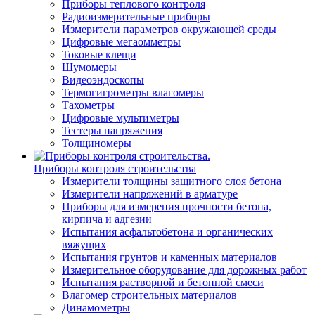
Приборы теплового контроля
Радиоизмерительные приборы
Измерители параметров окружающей среды
Цифровые мегаомметры
Токовые клещи
Шумомеры
Видеоэндоскопы
Термогигрометры влагомеры
Тахометры
Цифровые мультиметры
Тестеры напряжения
Толщиномеры
Приборы контроля строительства
Измерители толщины защитного слоя бетона
Измерители напряжений в арматуре
Приборы для измерения прочности бетона,
кирпича и адгезии
Испытания асфальтобетона и органических
вяжущих
Испытания грунтов и каменных материалов
Измерительное оборудование для дорожных работ
Испытания растворной и бетонной смеси
Влагомер строительных материалов
Динамометры