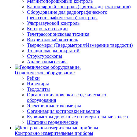
Магнитопорошковый контроль
Капиллярный контроль (Цветная дефектоскопия)
Оборудование для радиографического
(рентгенографического) контроля
Ультразвуковой контроль
Контроль изоляции
Течетрассопоисковая техника
Вихретоковый контроль
Твердомеры (Твердометрия/Измерение твердости)
Толщиномеры покрытий
Структуроскопы
Анализ химсостава
Геодезическое оборудование
Рейки
Нивелиры
Теодолиты
Организация поверки геодезического
оборудования
Электронные тахеометры
Организация юстировки нивелира
Курвиметры дорожные и измерительные колеса
Штативы геодезические
Контрольно-измерительные приборы