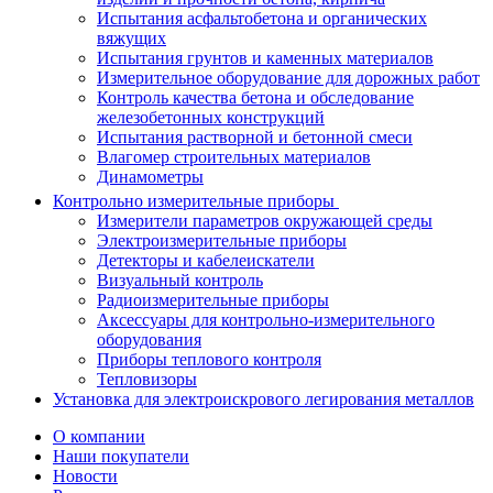
Испытания асфальтобетона и органических
вяжущих
Испытания грунтов и каменных материалов
Измерительное оборудование для дорожных работ
Контроль качества бетона и обследование
железобетонных конструкций
Испытания растворной и бетонной смеси
Влагомер строительных материалов
Динамометры
Контрольно измерительные приборы
Измерители параметров окружающей среды
Электроизмерительные приборы
Детекторы и кабелеискатели
Визуальный контроль
Радиоизмерительные приборы
Аксессуары для контрольно-измерительного
оборудования
Приборы теплового контроля
Тепловизоры
Установка для электроискрового легирования металлов
О компании
Наши покупатели
Новости