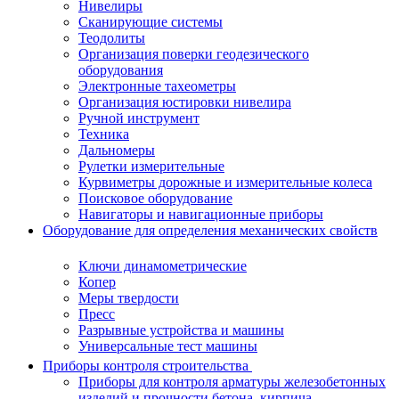
Нивелиры
Сканирующие системы
Теодолиты
Организация поверки геодезического
оборудования
Электронные тахеометры
Организация юстировки нивелира
Ручной инструмент
Техника
Дальномеры
Рулетки измерительные
Курвиметры дорожные и измерительные колеса
Поисковое оборудование
Навигаторы и навигационные приборы
Оборудование для определения механических свойств
Ключи динамометрические
Копер
Меры твердости
Пресс
Разрывные устройства и машины
Универсальные тест машины
Приборы контроля строительства
Приборы для контроля арматуры железобетонных
изделий и прочности бетона, кирпича