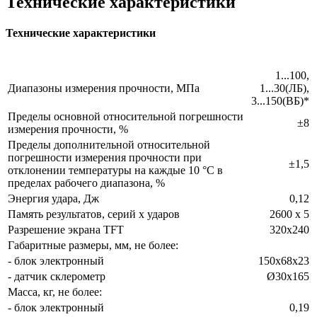
Технические характеристики
Технические характеристики
1...100,
Диапазоны измерения прочности, МПа
1...30(ЛБ),
3...150(ВБ)*
Пределы основной относительной погрешности
±8
измерения прочности, %
Пределы дополнительной относительной
погрешности измерения прочности при
±1,5
отклонении температуры на каждые 10 °С в
пределах рабочего диапазона, %
Энергия удара, Дж
0,12
Память результатов, серий х ударов
2600 х 5
Разрешение экрана TFT
320х240
Габаритные размеры, мм, не более:
- блок электронный
150x68x23
- датчик склерометр
Ø30x165
Масса, кг, не более:
- блок электронный
0,19