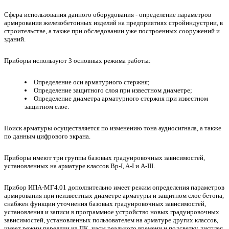
Сфера использования данного оборудования - определение параметров
армирования железобетонных изделий на предприятиях стройиндустрии, в
строительстве, а также при обследовании уже построенных сооружений и
зданий.
Приборы используют 3 основных режима работы:
Определение оси арматурного стержня;
Определение защитного слоя при известном диаметре;
Определение диаметра арматурного стержня при известном
защитном слое.
Поиск арматуры осуществляется по изменению тона аудиосигнала, а также
по данным цифрового экрана.
Приборы имеют три группы базовых градуировочных зависимостей,
установленных на арматуре классов Вр-I, A-I и A-III.
Прибор ИПА-МГ4.01 дополнительно имеет режим определения параметров
армирования при неизвестных диаметре арматуры и защитном слое бетона,
снабжен функции уточнения базовых градуировочных зависимостей,
установления и записи в программное устройство новых градуировочных
зависимостей, установленных пользователем на арматуре других классов,
имеет режим передачи на ПК, часы реального времени и подсветку дисплея.