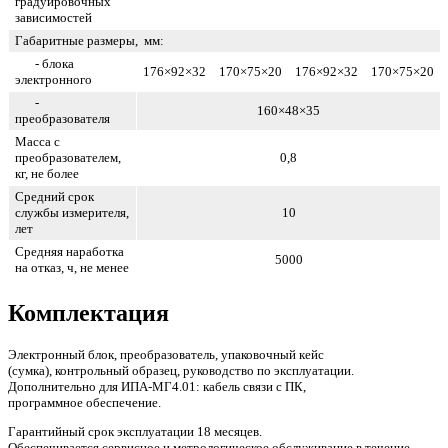
градуировочных
зависимостей
Габаритные размеры, мм:
- блока
176×92×32
170×75×20
176×92×32
170×75×20
электронного
-
160×48×35
преобразователя
Масса с
преобразователем,
0,8
кг, не более
Средний срок
службы измерителя,
10
лет
Средняя наработка
5000
на отказ, ч, не менее
Комплектация
Электронный блок, преобразователь, упаковочный кейс
(сумка), контрольный образец, руководство по эксплуатации.
Дополнительно для ИПА-МГ4.01: кабель связи с ПК,
программное обеспечение.
Гарантийный срок эксплуатации 18 месяцев.
Обеспечивается сервисное и метрологическое обслуживание в течение