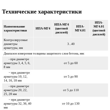
Технические характеристики
ИПА-
ИПА-МГ4
Наименование
ИПА-
МГ4.01
ИПА-МГ4
(цветной
характеристики
МГ4.01
(цветной
дисплей)
дисплей)
Контролируемые
диаметры
3...40
арматуры, мм
Диапазон измерения толщины защитного слоя бетона, мм:
- при диаметре
арматуры 3, 4, 5, 6,
от 5 до 60
8 мм
− при диаметре
арматуры 10, 12,
от 5 до 90
14, 16, 18 мм
- при диаметре
арматуры 20, 22,
от 5 до 110
25, 28 мм
− при диаметре
арматуры 32, 36, 40
от 10 до 130
мм