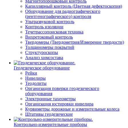
Магнитопорошковый контроль
Капиллярный контроль (Цветная дефектоскопия)
Оборудование для радиографического
(рентгенографического) контроля
Ультразвуковой контроль
Контроль изоляции
Течетрассопоисковая техника
Вихретоковый контроль
Твердомеры (Твердометрия/Измерение твердости)
Толщиномеры покрытий
Структуроскопы
Анализ химсостава
Геодезическое оборудование
Рейки
Нивелиры
Теодолиты
Организация поверки геодезического
оборудования
Электронные тахеометры
Организация юстировки нивелира
Курвиметры дорожные и измерительные колеса
Штативы геодезические
Контрольно-измерительные приборы