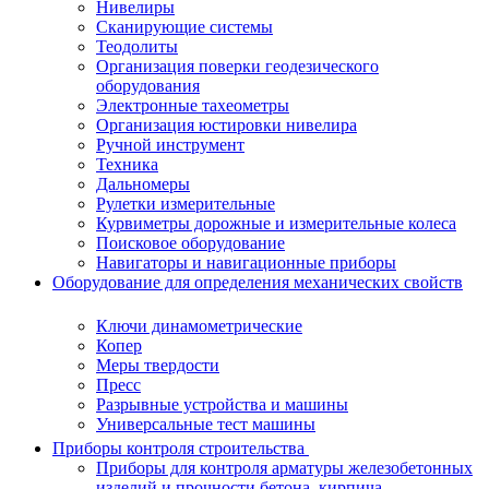
Нивелиры
Сканирующие системы
Теодолиты
Организация поверки геодезического
оборудования
Электронные тахеометры
Организация юстировки нивелира
Ручной инструмент
Техника
Дальномеры
Рулетки измерительные
Курвиметры дорожные и измерительные колеса
Поисковое оборудование
Навигаторы и навигационные приборы
Оборудование для определения механических свойств
Ключи динамометрические
Копер
Меры твердости
Пресс
Разрывные устройства и машины
Универсальные тест машины
Приборы контроля строительства
Приборы для контроля арматуры железобетонных
изделий и прочности бетона, кирпича