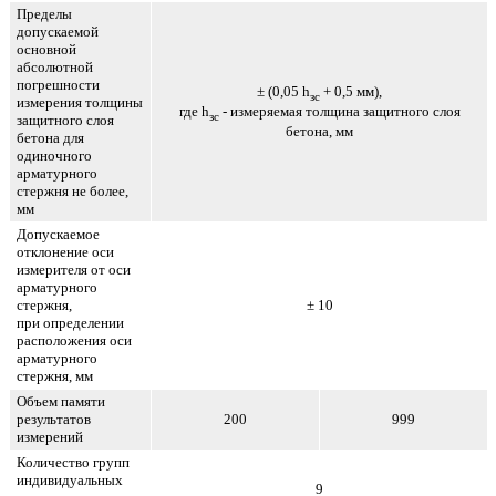
Пределы
допускаемой
основной
абсолютной
погрешности
± (0,05 h
+ 0,5 мм),
зс
измерения толщины
где h
- измеряемая толщина защитного слоя
зс
защитного слоя
бетона, мм
бетона для
одиночного
арматурного
стержня не более,
мм
Допускаемое
отклонение оси
измерителя от оси
арматурного
стержня,
± 10
при определении
расположения оси
арматурного
стержня, мм
Объем памяти
результатов
200
999
измерений
Количество групп
индивидуальных
9