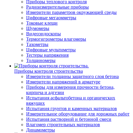
Приборы теплового контроля
Радиоизмерительные приборы
Измерители параметров окружающей среды
Цифровые мегаомметры
Токовые клещи
Шумомеры
Видеоэндоскопы
Термогигрометры влагомеры
Тахометры
Цифровые мультиметры
Тестеры напряжения
Толщиномеры
Приборы контроля строительства
Измерители толщины защитного слоя бетона
Измерители напряжений в арматуре
Приборы для измерения прочности бетона,
кирпича и адгезии
Испытания асфальтобетона и органических
вяжущих
Испытания грунтов и каменных материалов
Измерительное оборудование для дорожных работ
Испытания растворной и бетонной смеси
Влагомер строительных материалов
Динамометры