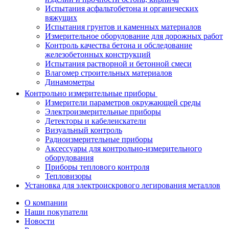
Испытания асфальтобетона и органических
вяжущих
Испытания грунтов и каменных материалов
Измерительное оборудование для дорожных работ
Контроль качества бетона и обследование
железобетонных конструкций
Испытания растворной и бетонной смеси
Влагомер строительных материалов
Динамометры
Контрольно измерительные приборы
Измерители параметров окружающей среды
Электроизмерительные приборы
Детекторы и кабелеискатели
Визуальный контроль
Радиоизмерительные приборы
Аксессуары для контрольно-измерительного
оборудования
Приборы теплового контроля
Тепловизоры
Установка для электроискрового легирования металлов
О компании
Наши покупатели
Новости