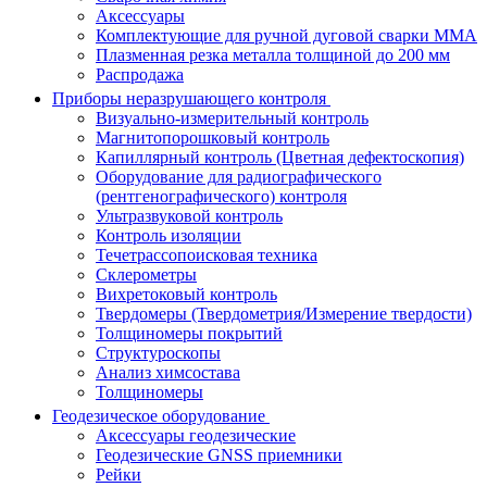
Аксессуары
Комплектующие для ручной дуговой сварки MMA
Плазменная резка металла толщиной до 200 мм
Распродажа
Приборы неразрушающего контроля
Визуально-измерительный контроль
Магнитопорошковый контроль
Капиллярный контроль (Цветная дефектоскопия)
Оборудование для радиографического
(рентгенографического) контроля
Ультразвуковой контроль
Контроль изоляции
Течетрассопоисковая техника
Склерометры
Вихретоковый контроль
Твердомеры (Твердометрия/Измерение твердости)
Толщиномеры покрытий
Структуроскопы
Анализ химсостава
Толщиномеры
Геодезическое оборудование
Аксессуары геодезические
Геодезические GNSS приемники
Рейки