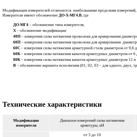
Модификации измерителей отличаются наибольшими пределами измерений, в
Измерители имеют обозначение
ДО-Х-МГ4.В
, где
ДО-МГ4
– обозначение типа измерителя;
Х
– обозначение модификации:
40П
– измерения силы натяжения проволоки для армирования диаметро
60П
– измерения силы натяжения проволоки для армирования диаметро
60С
– измерения силы натяжения арматурной стали диаметром от 9,6 д
60К
– измерения силы натяжения канатов арматурных диаметром от 6 
80К
– измерения силы натяжения канатов арматурных диаметром 12 и 
В
– обозначение варианта исполнения (01; 02; 03 – для одного, двух, 
Технические характеристики
Модификация
Диапазон измерений силы натяжения
измерителя
арматуры, кН
от 3 до 10