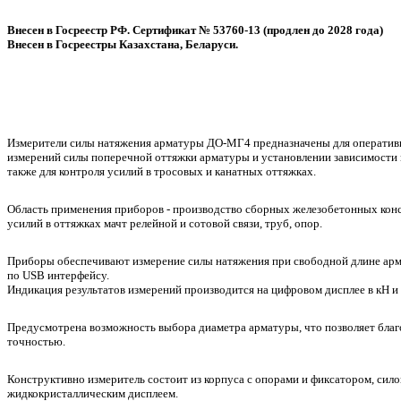
Внесен в Госреестр РФ. Сертификат № 53760-13 (продлен до 2028 года)
Внесен в Госреестры Казахстана, Беларуси.
Измерители силы натяжения арматуры ДО-МГ4 предназначены для оперативн
измерений силы поперечной оттяжки арматуры и установлении зависимости м
также для контроля усилий в тросовых и канатных оттяжках.
Область применения приборов - производство сборных железобетонных конст
усилий в оттяжках мачт релейной и сотовой связи, труб, опор.
Приборы обеспечивают измерение силы натяжения при свободной длине арма
по USB интерфейсу.
Индикация результатов измерений производится на цифровом дисплее в кН и
Предусмотрена возможность выбора диаметра арматуры, что позволяет благ
точностью.
Конструктивно измеритель состоит из корпуса с опорами и фиксатором, сило
жидкокристаллическим дисплеем.