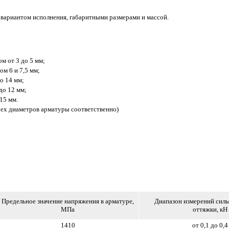
ариантом исполнения, габаритными размерами и массой.
м от 3 до 5 мм;
м 6 и 7,5 мм;
о 14 мм;
до 12 мм;
15 мм.
трех диаметров арматуры соответственно)
Предельное значение напряжения в арматуре,
Диапазон измерений сил
МПа
оттяжки, кН
1410
от 0,1 до 0,4