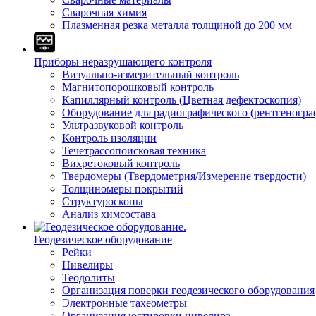
Сварочная химия
Плазменная резка металла толщиной до 200 мм
Приборы неразрушающего контроля
Визуально-измерительный контроль
Магнитопорошковый контроль
Капиллярный контроль (Цветная дефектоскопия)
Оборудование для радиографического (рентгеногра
Ультразвуковой контроль
Контроль изоляции
Течетрассопоисковая техника
Вихретоковый контроль
Твердомеры (Твердометрия/Измерение твердости)
Толщиномеры покрытий
Структуроскопы
Анализ химсостава
Геодезическое оборудование
Рейки
Нивелиры
Теодолиты
Организация поверки геодезического оборудования
Электронные тахеометры
Организация юстировки нивелира