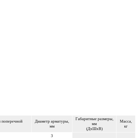
Габаритные размеры,
ы поперечной
Диаметр арматуры,
Масса,
мм
мм
кг
(ДхШхВ)
3