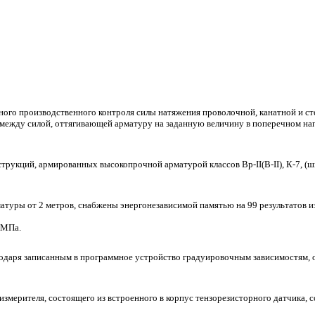
ого производственного контроля силы натяжения проволочной, канатной и с
ежду силой, оттягивающей арматуру на заданную величину в поперечном напр
рукций, армированных высокопрочной арматурой классов Вр-II(В-II), К-7, (ш
туры от 2 метров, снабжены энергонезависимой памятью на 99 результатов и
 МПа.
одаря записанным в программное устройство градуировочным зависимостям, о
измерителя, состоящего из встроенного в корпус тензорезисторного датчика, 