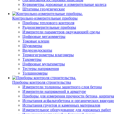
Курвиметры дорожные и измерительные колеса
Штативы геодезические
Контрольно-измерительные приборы
Приборы теплового контроля
Радиоизмерительные приборы
Измерители параметров окружающей среды
Цифровые мегаомметры
Токовые клещи
Шумомеры
Видеоэндоскопы
Термогигрометры влагомеры
Тахометры
Цифровые мультиметры
Тестеры напряжения
Толщиномеры
Приборы контроля строительства
Измерители толщины защитного слоя бетона
Измерители напряжений в арматуре
Приборы для измерения прочности бетона, кирпича
Испытания асфальтобетона и органических вяжущи
Испытания грунтов и каменных материалов
Измерительное оборудование для дорожных работ