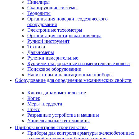
Нивелиры
Сканирующие системы
Теодолиты
Организация поверки геодезического
оборудования
Электронные тахеометры
Организация юстировки нивелира
Ручной инструмент
Техника
Дальномеры
Рулетки измерительные
Курвиметры дорожные и измерительные колеса
Поисковое оборудование
Навигаторы и навигационные приборы
Оборудование для определения механических свойств
Ключи динамометрические
Копер
Меры твердости
Пресс
Разрывные устройства и машины
Универсальные тест машины
Приборы контроля строительства
Приборы для контроля арматуры железобетонных
изделий и прочности бетона, кирпича