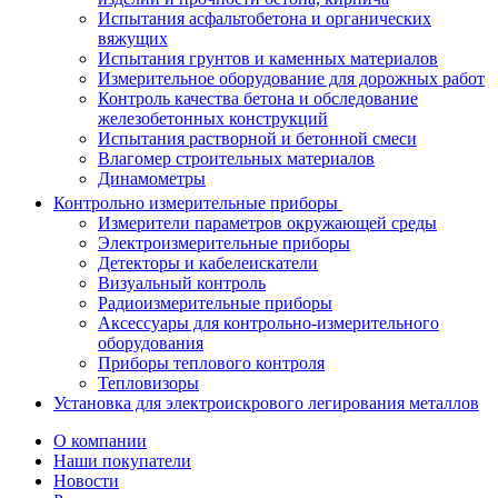
Испытания асфальтобетона и органических
вяжущих
Испытания грунтов и каменных материалов
Измерительное оборудование для дорожных работ
Контроль качества бетона и обследование
железобетонных конструкций
Испытания растворной и бетонной смеси
Влагомер строительных материалов
Динамометры
Контрольно измерительные приборы
Измерители параметров окружающей среды
Электроизмерительные приборы
Детекторы и кабелеискатели
Визуальный контроль
Радиоизмерительные приборы
Аксессуары для контрольно-измерительного
оборудования
Приборы теплового контроля
Тепловизоры
Установка для электроискрового легирования металлов
О компании
Наши покупатели
Новости