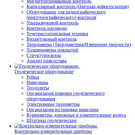
Магнитопорошковый контроль
Капиллярный контроль (Цветная дефектоскопия)
Оборудование для радиографического
(рентгенографического) контроля
Ультразвуковой контроль
Контроль изоляции
Течетрассопоисковая техника
Вихретоковый контроль
Твердомеры (Твердометрия/Измерение твердости)
Толщиномеры покрытий
Структуроскопы
Анализ химсостава
Геодезическое оборудование
Рейки
Нивелиры
Теодолиты
Организация поверки геодезического
оборудования
Электронные тахеометры
Организация юстировки нивелира
Курвиметры дорожные и измерительные колеса
Штативы геодезические
Контрольно-измерительные приборы