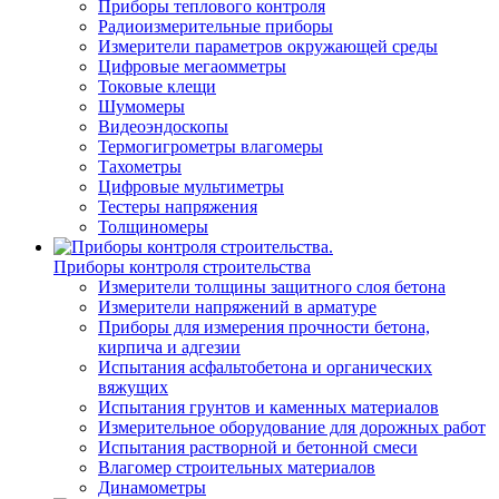
Приборы теплового контроля
Радиоизмерительные приборы
Измерители параметров окружающей среды
Цифровые мегаомметры
Токовые клещи
Шумомеры
Видеоэндоскопы
Термогигрометры влагомеры
Тахометры
Цифровые мультиметры
Тестеры напряжения
Толщиномеры
Приборы контроля строительства
Измерители толщины защитного слоя бетона
Измерители напряжений в арматуре
Приборы для измерения прочности бетона,
кирпича и адгезии
Испытания асфальтобетона и органических
вяжущих
Испытания грунтов и каменных материалов
Измерительное оборудование для дорожных работ
Испытания растворной и бетонной смеси
Влагомер строительных материалов
Динамометры