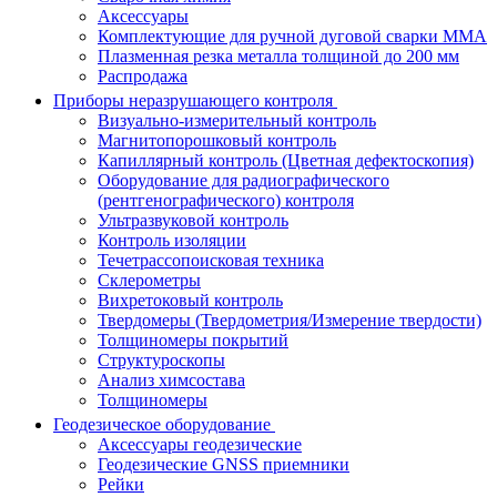
Аксессуары
Комплектующие для ручной дуговой сварки MMA
Плазменная резка металла толщиной до 200 мм
Распродажа
Приборы неразрушающего контроля
Визуально-измерительный контроль
Магнитопорошковый контроль
Капиллярный контроль (Цветная дефектоскопия)
Оборудование для радиографического
(рентгенографического) контроля
Ультразвуковой контроль
Контроль изоляции
Течетрассопоисковая техника
Склерометры
Вихретоковый контроль
Твердомеры (Твердометрия/Измерение твердости)
Толщиномеры покрытий
Структуроскопы
Анализ химсостава
Толщиномеры
Геодезическое оборудование
Аксессуары геодезические
Геодезические GNSS приемники
Рейки