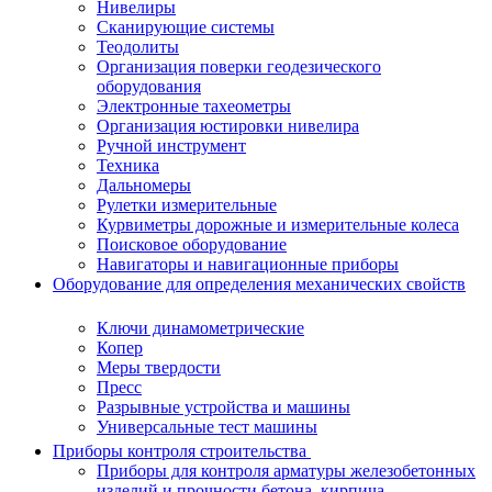
Нивелиры
Сканирующие системы
Теодолиты
Организация поверки геодезического
оборудования
Электронные тахеометры
Организация юстировки нивелира
Ручной инструмент
Техника
Дальномеры
Рулетки измерительные
Курвиметры дорожные и измерительные колеса
Поисковое оборудование
Навигаторы и навигационные приборы
Оборудование для определения механических свойств
Ключи динамометрические
Копер
Меры твердости
Пресс
Разрывные устройства и машины
Универсальные тест машины
Приборы контроля строительства
Приборы для контроля арматуры железобетонных
изделий и прочности бетона, кирпича