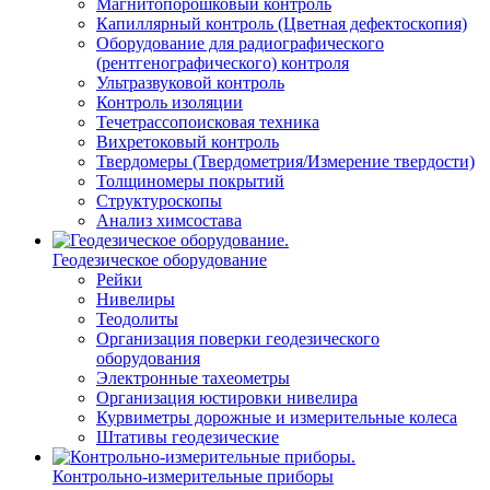
Магнитопорошковый контроль
Капиллярный контроль (Цветная дефектоскопия)
Оборудование для радиографического
(рентгенографического) контроля
Ультразвуковой контроль
Контроль изоляции
Течетрассопоисковая техника
Вихретоковый контроль
Твердомеры (Твердометрия/Измерение твердости)
Толщиномеры покрытий
Структуроскопы
Анализ химсостава
Геодезическое оборудование
Рейки
Нивелиры
Теодолиты
Организация поверки геодезического
оборудования
Электронные тахеометры
Организация юстировки нивелира
Курвиметры дорожные и измерительные колеса
Штативы геодезические
Контрольно-измерительные приборы