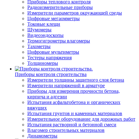
Приборы теплового контроля
Радиоизмерительные приборы
Измерители параметров окружающей среды
Цифровые мегаомметры
Токовые клещи
Шумомеры
Видеоэндоскопы
Термогигрометры влагомеры
Тахометры
Цифровые мультиметры
Тестеры напряжения
Толщиномеры
Приборы контроля строительства
Измерители толщины защитного слоя бетона
Измерители напряжений в арматуре
Приборы для измерения прочности бетона,
кирпича и адгезии
Испытания асфальтобетона и органических
вяжущих
Испытания грунтов и каменных материалов
Измерительное оборудование для дорожных работ
Испытания растворной и бетонной смеси
Влагомер строительных материалов
Динамометры