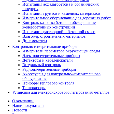
Испытания асфальтобетона и органических
вяжущих
Испытания грунтов и каменных материалов
Измерительное оборудование для дорожных работ
Контроль качества бетона и обследование
железобетонных конструкций
Испытания растворной и бетонной смеси
Влагомер строительных материалов
Динамометры
Контрольно измерительные приборы
Измерители параметров окружающей среды
Электроизмерительные приборы
Детекторы и кабелеискатели
Визуальный контроль
Радиоизмерительные приборы
Аксессуары для контрольно-измерительного
оборудования
Приборы теплового контроля
Тепловизоры
Установка для электроискрового легирования металлов
О компании
Наши покупатели
Новости