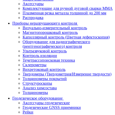
Аксессуары
Комплектующие для ручной дуговой сварки MMA
Плазменная резка металла толщиной до 200 мм
Распродажа
Приборы неразрушающего контроля
Визуально-измерительный контроль
Магнитопорошковый контроль
Капиллярный контроль (Цветная дефектоскопия)
Оборудование для радиографического
(рентгенографического) контроля
Ультразвуковой контроль
Контроль изоляции
Течетрассопоисковая техника
Склерометры
Вихретоковый контроль
Твердомеры (Твердометрия/Измерение твердости)
Толщиномеры покрытий
Структуроскопы
Анализ химсостава
Толщиномеры
Геодезическое оборудование
Аксессуары геодезические
Геодезические GNSS приемники
Рейки