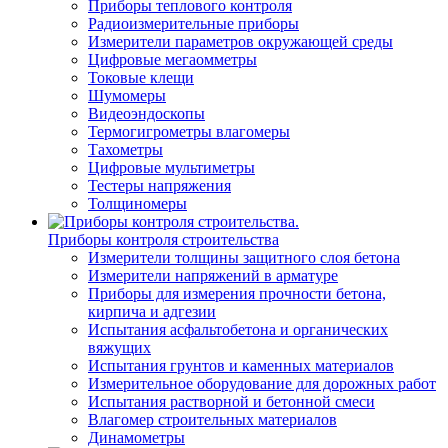
Приборы теплового контроля
Радиоизмерительные приборы
Измерители параметров окружающей среды
Цифровые мегаомметры
Токовые клещи
Шумомеры
Видеоэндоскопы
Термогигрометры влагомеры
Тахометры
Цифровые мультиметры
Тестеры напряжения
Толщиномеры
Приборы контроля строительства
Измерители толщины защитного слоя бетона
Измерители напряжений в арматуре
Приборы для измерения прочности бетона,
кирпича и адгезии
Испытания асфальтобетона и органических
вяжущих
Испытания грунтов и каменных материалов
Измерительное оборудование для дорожных работ
Испытания растворной и бетонной смеси
Влагомер строительных материалов
Динамометры