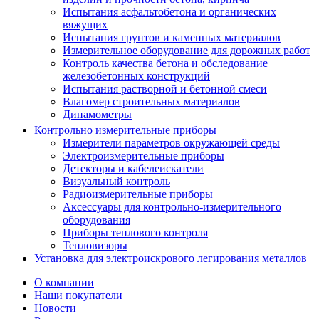
Испытания асфальтобетона и органических
вяжущих
Испытания грунтов и каменных материалов
Измерительное оборудование для дорожных работ
Контроль качества бетона и обследование
железобетонных конструкций
Испытания растворной и бетонной смеси
Влагомер строительных материалов
Динамометры
Контрольно измерительные приборы
Измерители параметров окружающей среды
Электроизмерительные приборы
Детекторы и кабелеискатели
Визуальный контроль
Радиоизмерительные приборы
Аксессуары для контрольно-измерительного
оборудования
Приборы теплового контроля
Тепловизоры
Установка для электроискрового легирования металлов
О компании
Наши покупатели
Новости