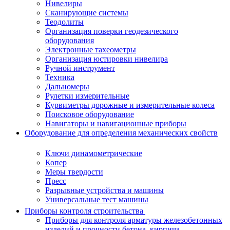
Нивелиры
Сканирующие системы
Теодолиты
Организация поверки геодезического
оборудования
Электронные тахеометры
Организация юстировки нивелира
Ручной инструмент
Техника
Дальномеры
Рулетки измерительные
Курвиметры дорожные и измерительные колеса
Поисковое оборудование
Навигаторы и навигационные приборы
Оборудование для определения механических свойств
Ключи динамометрические
Копер
Меры твердости
Пресс
Разрывные устройства и машины
Универсальные тест машины
Приборы контроля строительства
Приборы для контроля арматуры железобетонных
изделий и прочности бетона, кирпича