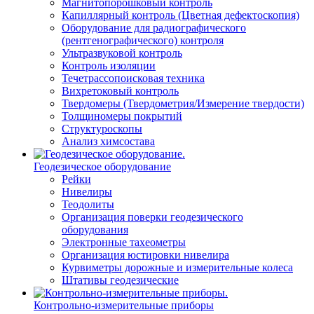
Магнитопорошковый контроль
Капиллярный контроль (Цветная дефектоскопия)
Оборудование для радиографического
(рентгенографического) контроля
Ультразвуковой контроль
Контроль изоляции
Течетрассопоисковая техника
Вихретоковый контроль
Твердомеры (Твердометрия/Измерение твердости)
Толщиномеры покрытий
Структуроскопы
Анализ химсостава
Геодезическое оборудование
Рейки
Нивелиры
Теодолиты
Организация поверки геодезического
оборудования
Электронные тахеометры
Организация юстировки нивелира
Курвиметры дорожные и измерительные колеса
Штативы геодезические
Контрольно-измерительные приборы