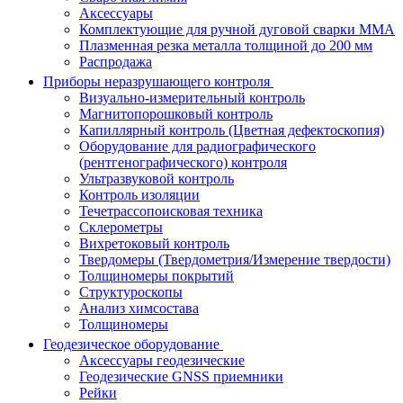
Аксессуары
Комплектующие для ручной дуговой сварки MMA
Плазменная резка металла толщиной до 200 мм
Распродажа
Приборы неразрушающего контроля
Визуально-измерительный контроль
Магнитопорошковый контроль
Капиллярный контроль (Цветная дефектоскопия)
Оборудование для радиографического
(рентгенографического) контроля
Ультразвуковой контроль
Контроль изоляции
Течетрассопоисковая техника
Склерометры
Вихретоковый контроль
Твердомеры (Твердометрия/Измерение твердости)
Толщиномеры покрытий
Структуроскопы
Анализ химсостава
Толщиномеры
Геодезическое оборудование
Аксессуары геодезические
Геодезические GNSS приемники
Рейки