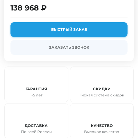
Контрольно-
Приборы
138 968 ₽
измерительные
контроля
приборы
строительства
Приборы теплового
Измерители толщины
БЫСТРЫЙ ЗАКАЗ
контроля
защитного слоя бетона
Радиоизмерительные
Измерители напряжений в
приборы
арматуре
ЗАКАЗАТЬ ЗВОНОК
Измерители параметров
Приборы для измерения
окружающей среды
прочности бетона, кирпича и
адгезии
Цифровые мегаомметры
Испытания асфальтобетона и
Токовые клещи
органических вяжущих
Шумомеры
Испытания грунтов и
ГАРАНТИЯ
СКИДКИ
каменных материалов
Видеоэндоскопы
1-5 лет
Гибкая система скидок
Измерительное оборудование
Термогигрометры
для дорожных работ
влагомеры
Испытания растворной и
Тахометры
бетонной смеси
ДОСТАВКА
КАЧЕСТВО
Цифровые мультиметры
Влагомер строительных
По всей России
Высокое качество
Тестеры напряжения
материалов