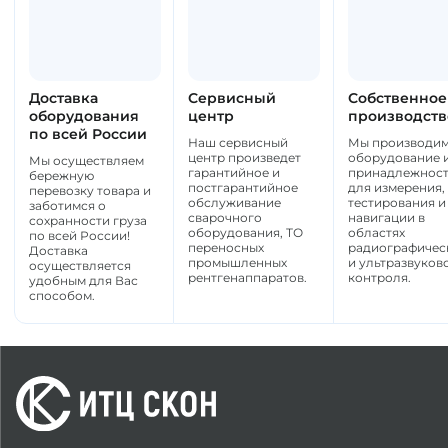
Доставка
Сервисный
Собственное
оборудования
центр
производств
по всей России
Наш сервисный
Мы производи
центр произведет
оборудование 
Мы осуществляем
гарантийное и
принадлежнос
бережную
постгарантийное
для измерения,
перевозку товара и
обслуживание
тестирования и
заботимся о
сварочного
навигации в
сохранности груза
оборудования, ТО
областях
по всей России!
переносных
радиографичес
Доставка
промышленных
и ультразвуков
осуществляется
рентгенаппаратов.
контроля.
удобным для Вас
способом.