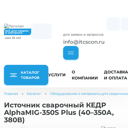
всё для сварки
и контроля
для заявок и запросов
нам 25 лет
info@itcscon.ru
О
ДОСТАВКА
КАТАЛОГ
УСЛУГИ
ТОВАРОВ
КОМПАНИИ
И ОПЛАТА
Главная
→
Каталог
→
Оборудование и материалы для сварочных
Оборудование
Приборы
и материалы
Источник сварочный КЕДР
неразрушающего
для сварочных
контроля
AlphaMIG-350S Plus (40–350А,
работ
Р
380В)
Визуально-измерительный
Сварочные аппараты -
контроль
инверторы