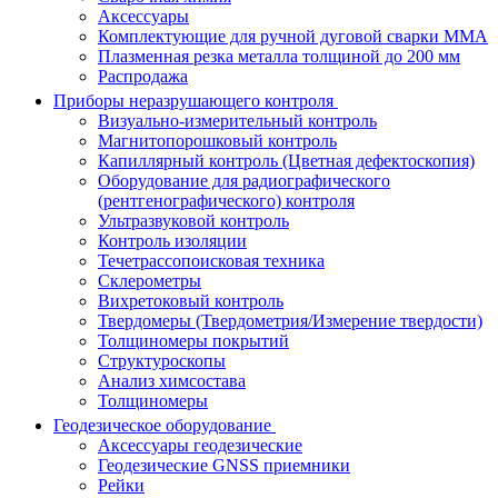
Аксессуары
Комплектующие для ручной дуговой сварки MMA
Плазменная резка металла толщиной до 200 мм
Распродажа
Приборы неразрушающего контроля
Визуально-измерительный контроль
Магнитопорошковый контроль
Капиллярный контроль (Цветная дефектоскопия)
Оборудование для радиографического
(рентгенографического) контроля
Ультразвуковой контроль
Контроль изоляции
Течетрассопоисковая техника
Склерометры
Вихретоковый контроль
Твердомеры (Твердометрия/Измерение твердости)
Толщиномеры покрытий
Структуроскопы
Анализ химсостава
Толщиномеры
Геодезическое оборудование
Аксессуары геодезические
Геодезические GNSS приемники
Рейки