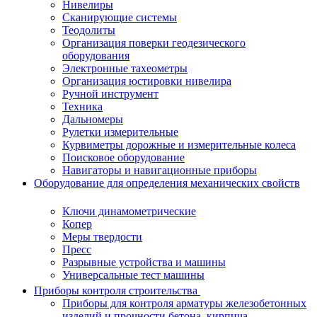
Нивелиры
Сканирующие системы
Теодолиты
Организация поверки геодезического
оборудования
Электронные тахеометры
Организация юстировки нивелира
Ручной инструмент
Техника
Дальномеры
Рулетки измерительные
Курвиметры дорожные и измерительные колеса
Поисковое оборудование
Навигаторы и навигационные приборы
Оборудование для определения механических свойств
Ключи динамометрические
Копер
Меры твердости
Пресс
Разрывные устройства и машины
Универсальные тест машины
Приборы контроля строительства
Приборы для контроля арматуры железобетонных
изделий и прочности бетона, кирпича