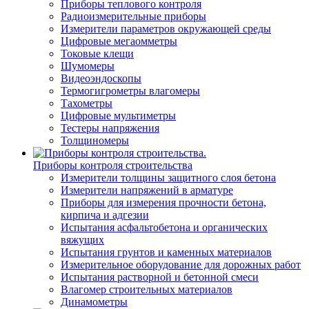
Приборы теплового контроля
Радиоизмерительные приборы
Измерители параметров окружающей среды
Цифровые мегаомметры
Токовые клещи
Шумомеры
Видеоэндоскопы
Термогигрометры влагомеры
Тахометры
Цифровые мультиметры
Тестеры напряжения
Толщиномеры
Приборы контроля строительства
Измерители толщины защитного слоя бетона
Измерители напряжений в арматуре
Приборы для измерения прочности бетона,
кирпича и адгезии
Испытания асфальтобетона и органических
вяжущих
Испытания грунтов и каменных материалов
Измерительное оборудование для дорожных работ
Испытания растворной и бетонной смеси
Влагомер строительных материалов
Динамометры