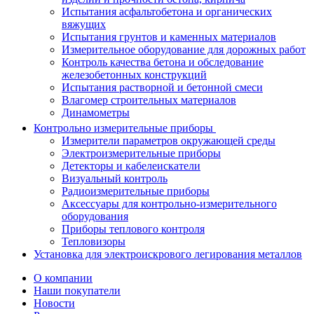
Испытания асфальтобетона и органических
вяжущих
Испытания грунтов и каменных материалов
Измерительное оборудование для дорожных работ
Контроль качества бетона и обследование
железобетонных конструкций
Испытания растворной и бетонной смеси
Влагомер строительных материалов
Динамометры
Контрольно измерительные приборы
Измерители параметров окружающей среды
Электроизмерительные приборы
Детекторы и кабелеискатели
Визуальный контроль
Радиоизмерительные приборы
Аксессуары для контрольно-измерительного
оборудования
Приборы теплового контроля
Тепловизоры
Установка для электроискрового легирования металлов
О компании
Наши покупатели
Новости