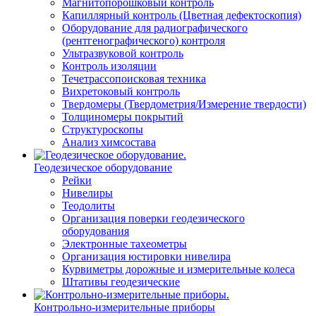
Магнитопорошковый контроль
Капиллярный контроль (Цветная дефектоскопия)
Оборудование для радиографического
(рентгенографического) контроля
Ультразвуковой контроль
Контроль изоляции
Течетрассопоисковая техника
Вихретоковый контроль
Твердомеры (Твердометрия/Измерение твердости)
Толщиномеры покрытий
Структуроскопы
Анализ химсостава
Геодезическое оборудование
Рейки
Нивелиры
Теодолиты
Организация поверки геодезического
оборудования
Электронные тахеометры
Организация юстировки нивелира
Курвиметры дорожные и измерительные колеса
Штативы геодезические
Контрольно-измерительные приборы