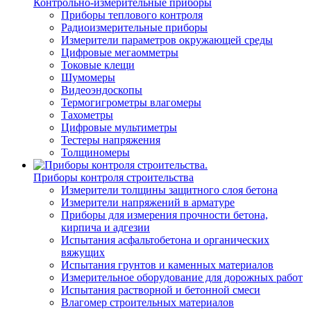
Контрольно-измерительные приборы
Приборы теплового контроля
Радиоизмерительные приборы
Измерители параметров окружающей среды
Цифровые мегаомметры
Токовые клещи
Шумомеры
Видеоэндоскопы
Термогигрометры влагомеры
Тахометры
Цифровые мультиметры
Тестеры напряжения
Толщиномеры
Приборы контроля строительства
Измерители толщины защитного слоя бетона
Измерители напряжений в арматуре
Приборы для измерения прочности бетона,
кирпича и адгезии
Испытания асфальтобетона и органических
вяжущих
Испытания грунтов и каменных материалов
Измерительное оборудование для дорожных работ
Испытания растворной и бетонной смеси
Влагомер строительных материалов