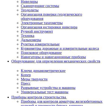
Нивелиры
Сканирующие системы
Теодолиты
Организация поверки геодезического
оборудования
Электронные тахеометры
Организация юстировки нивелира
Ручной инструмент
Техника
Дальномеры
Рулетки измерительные
Курвиметры дорожные и измерительные колеса
Поисковое оборудование
Навигаторы и навигационные приборы
Оборудование для определения механических свойств
Ключи динамометрические
Копер
Меры твердости
Пресс
Разрывные устройства и машины
Универсальные тест машины
Приборы контроля строительства
Приборы для контроля арматуры железобетонных
изделий и прочности бетона, кирпича