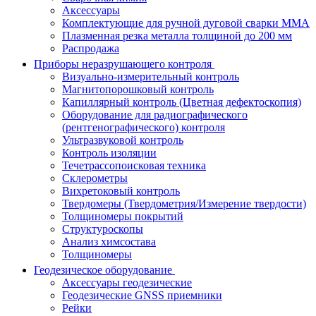
Аксессуары
Комплектующие для ручной дуговой сварки MMA
Плазменная резка металла толщиной до 200 мм
Распродажа
Приборы неразрушающего контроля
Визуально-измерительный контроль
Магнитопорошковый контроль
Капиллярный контроль (Цветная дефектоскопия)
Оборудование для радиографического
(рентгенографического) контроля
Ультразвуковой контроль
Контроль изоляции
Течетрассопоисковая техника
Склерометры
Вихретоковый контроль
Твердомеры (Твердометрия/Измерение твердости)
Толщиномеры покрытий
Структуроскопы
Анализ химсостава
Толщиномеры
Геодезическое оборудование
Аксессуары геодезические
Геодезические GNSS приемники
Рейки