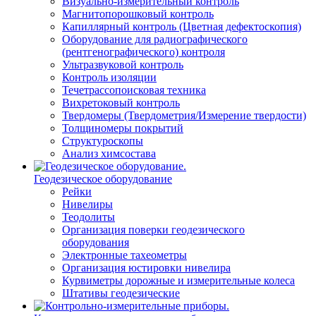
Визуально-измерительный контроль
Магнитопорошковый контроль
Капиллярный контроль (Цветная дефектоскопия)
Оборудование для радиографического
(рентгенографического) контроля
Ультразвуковой контроль
Контроль изоляции
Течетрассопоисковая техника
Вихретоковый контроль
Твердомеры (Твердометрия/Измерение твердости)
Толщиномеры покрытий
Структуроскопы
Анализ химсостава
Геодезическое оборудование
Рейки
Нивелиры
Теодолиты
Организация поверки геодезического
оборудования
Электронные тахеометры
Организация юстировки нивелира
Курвиметры дорожные и измерительные колеса
Штативы геодезические