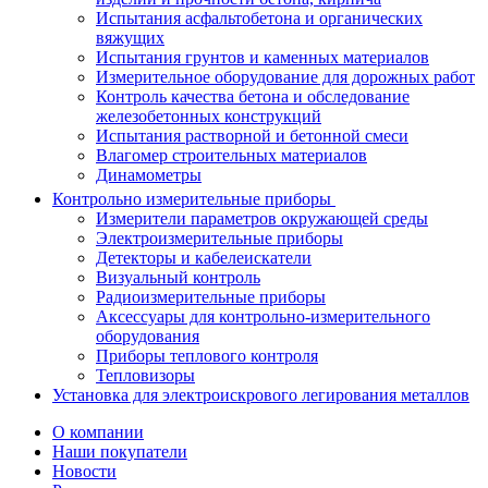
Испытания асфальтобетона и органических
вяжущих
Испытания грунтов и каменных материалов
Измерительное оборудование для дорожных работ
Контроль качества бетона и обследование
железобетонных конструкций
Испытания растворной и бетонной смеси
Влагомер строительных материалов
Динамометры
Контрольно измерительные приборы
Измерители параметров окружающей среды
Электроизмерительные приборы
Детекторы и кабелеискатели
Визуальный контроль
Радиоизмерительные приборы
Аксессуары для контрольно-измерительного
оборудования
Приборы теплового контроля
Тепловизоры
Установка для электроискрового легирования металлов
О компании
Наши покупатели
Новости