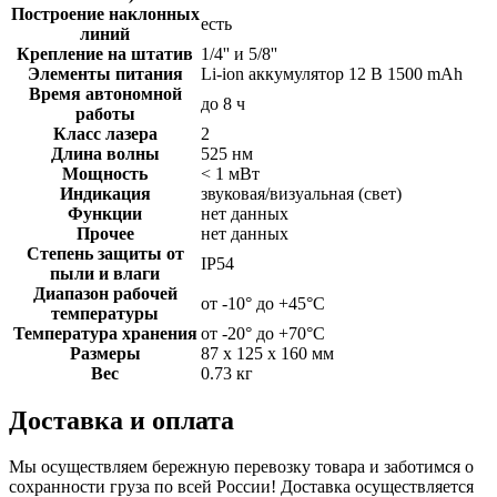
Построение наклонных
есть
линий
Крепление на штатив
1/4'' и 5/8''
Элементы питания
Li-ion аккумулятор 12 В 1500 mAh
Время автономной
до 8 ч
работы
Класс лазера
2
Длина волны
525 нм
Мощность
< 1 мВт
Индикация
звуковая/визуальная (свет)
Функции
нет данных
Прочее
нет данных
Степень защиты от
IP54
пыли и влаги
Диапазон рабочей
от -10° до +45°С
температуры
Температура хранения
от -20° до +70°С
Размеры
87 х 125 х 160 мм
Вес
0.73 кг
Доставка и оплата
Мы осуществляем бережную перевозку товара и заботимся о
сохранности груза по всей России! Доставка осуществляется