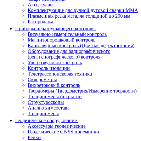
Аксессуары
Комплектующие для ручной дуговой сварки MMA
Плазменная резка металла толщиной до 200 мм
Распродажа
Приборы неразрушающего контроля
Визуально-измерительный контроль
Магнитопорошковый контроль
Капиллярный контроль (Цветная дефектоскопия)
Оборудование для радиографического
(рентгенографического) контроля
Ультразвуковой контроль
Контроль изоляции
Течетрассопоисковая техника
Склерометры
Вихретоковый контроль
Твердомеры (Твердометрия/Измерение твердости)
Толщиномеры покрытий
Структуроскопы
Анализ химсостава
Толщиномеры
Геодезическое оборудование
Аксессуары геодезические
Геодезические GNSS приемники
Рейки