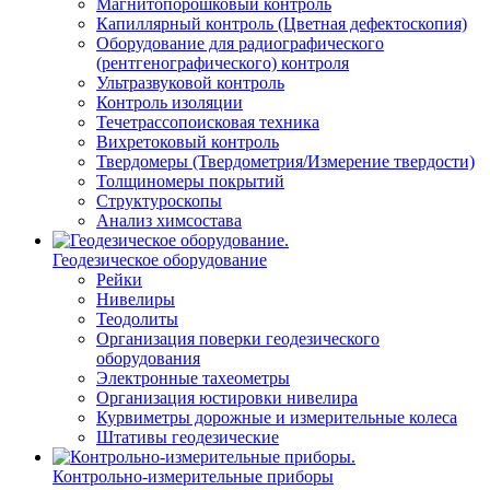
Магнитопорошковый контроль
Капиллярный контроль (Цветная дефектоскопия)
Оборудование для радиографического
(рентгенографического) контроля
Ультразвуковой контроль
Контроль изоляции
Течетрассопоисковая техника
Вихретоковый контроль
Твердомеры (Твердометрия/Измерение твердости)
Толщиномеры покрытий
Структуроскопы
Анализ химсостава
Геодезическое оборудование
Рейки
Нивелиры
Теодолиты
Организация поверки геодезического
оборудования
Электронные тахеометры
Организация юстировки нивелира
Курвиметры дорожные и измерительные колеса
Штативы геодезические
Контрольно-измерительные приборы