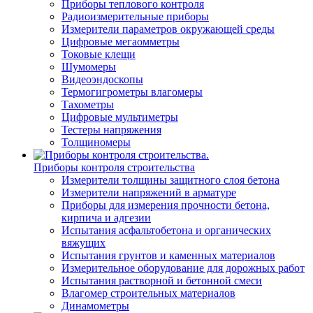
Приборы теплового контроля
Радиоизмерительные приборы
Измерители параметров окружающей среды
Цифровые мегаомметры
Токовые клещи
Шумомеры
Видеоэндоскопы
Термогигрометры влагомеры
Тахометры
Цифровые мультиметры
Тестеры напряжения
Толщиномеры
Приборы контроля строительства
Измерители толщины защитного слоя бетона
Измерители напряжений в арматуре
Приборы для измерения прочности бетона,
кирпича и адгезии
Испытания асфальтобетона и органических
вяжущих
Испытания грунтов и каменных материалов
Измерительное оборудование для дорожных работ
Испытания растворной и бетонной смеси
Влагомер строительных материалов
Динамометры