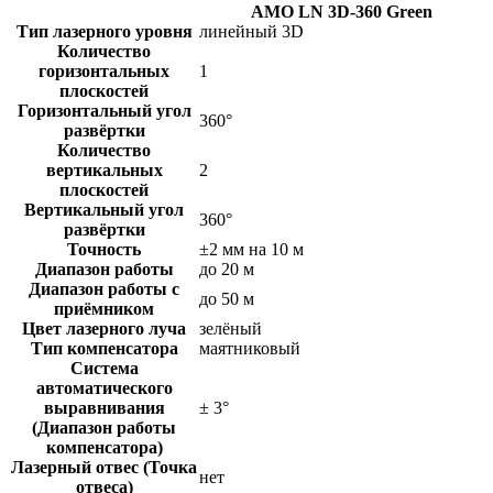
AMO LN 3D-360 Green
Тип лазерного уровня
линейный 3D
Количество
горизонтальных
1
плоскостей
Горизонтальный угол
360°
развёртки
Количество
вертикальных
2
плоскостей
Вертикальный угол
360°
развёртки
Точность
±2 мм на 10 м
Диапазон работы
до 20 м
Диапазон работы с
до 50 м
приёмником
Цвет лазерного луча
зелёный
Тип компенсатора
маятниковый
Система
автоматического
выравнивания
± 3°
(Диапазон работы
компенсатора)
Лазерный отвес (Точка
нет
отвеса)