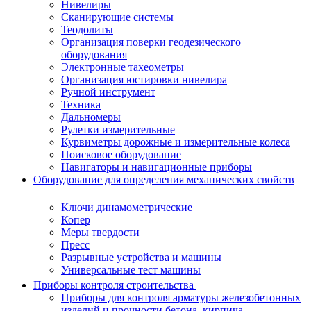
Нивелиры
Сканирующие системы
Теодолиты
Организация поверки геодезического
оборудования
Электронные тахеометры
Организация юстировки нивелира
Ручной инструмент
Техника
Дальномеры
Рулетки измерительные
Курвиметры дорожные и измерительные колеса
Поисковое оборудование
Навигаторы и навигационные приборы
Оборудование для определения механических свойств
Ключи динамометрические
Копер
Меры твердости
Пресс
Разрывные устройства и машины
Универсальные тест машины
Приборы контроля строительства
Приборы для контроля арматуры железобетонных
изделий и прочности бетона, кирпича