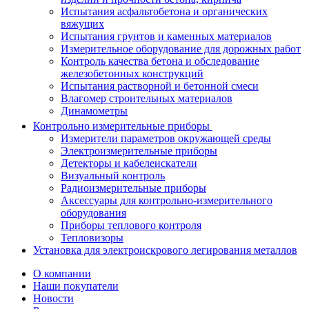
Испытания асфальтобетона и органических
вяжущих
Испытания грунтов и каменных материалов
Измерительное оборудование для дорожных работ
Контроль качества бетона и обследование
железобетонных конструкций
Испытания растворной и бетонной смеси
Влагомер строительных материалов
Динамометры
Контрольно измерительные приборы
Измерители параметров окружающей среды
Электроизмерительные приборы
Детекторы и кабелеискатели
Визуальный контроль
Радиоизмерительные приборы
Аксессуары для контрольно-измерительного
оборудования
Приборы теплового контроля
Тепловизоры
Установка для электроискрового легирования металлов
О компании
Наши покупатели
Новости