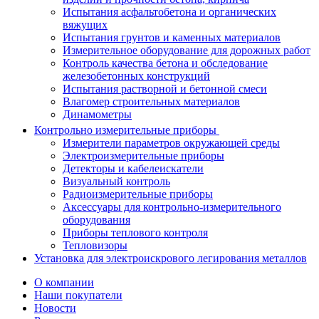
Испытания асфальтобетона и органических
вяжущих
Испытания грунтов и каменных материалов
Измерительное оборудование для дорожных работ
Контроль качества бетона и обследование
железобетонных конструкций
Испытания растворной и бетонной смеси
Влагомер строительных материалов
Динамометры
Контрольно измерительные приборы
Измерители параметров окружающей среды
Электроизмерительные приборы
Детекторы и кабелеискатели
Визуальный контроль
Радиоизмерительные приборы
Аксессуары для контрольно-измерительного
оборудования
Приборы теплового контроля
Тепловизоры
Установка для электроискрового легирования металлов
О компании
Наши покупатели
Новости