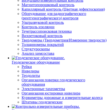
Визуально-измерительный контроль
Магнитопорошковый контроль
Капиллярный контроль (Цветная дефектоскопия)
Оборудование для радиографического
(рентгенографического) контроля
Ультразвуковой контроль
Контроль изоляции
Течетрассопоисковая техника
Вихретоковый контроль
Твердомеры (Твердометрия/Измерение твердости)
Толщиномеры покрытий
Структуроскопы
Анализ химсостава
Геодезическое оборудование
Рейки
Нивелиры
Теодолиты
Организация поверки геодезического
оборудования
Электронные тахеометры
Организация юстировки нивелира
Курвиметры дорожные и измерительные колеса
Штативы геодезические