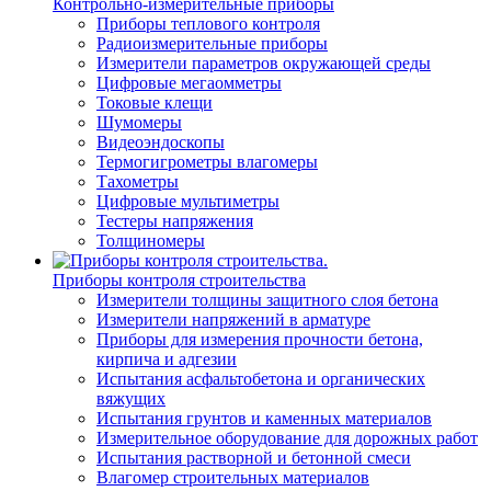
Контрольно-измерительные приборы
Приборы теплового контроля
Радиоизмерительные приборы
Измерители параметров окружающей среды
Цифровые мегаомметры
Токовые клещи
Шумомеры
Видеоэндоскопы
Термогигрометры влагомеры
Тахометры
Цифровые мультиметры
Тестеры напряжения
Толщиномеры
Приборы контроля строительства
Измерители толщины защитного слоя бетона
Измерители напряжений в арматуре
Приборы для измерения прочности бетона,
кирпича и адгезии
Испытания асфальтобетона и органических
вяжущих
Испытания грунтов и каменных материалов
Измерительное оборудование для дорожных работ
Испытания растворной и бетонной смеси
Влагомер строительных материалов