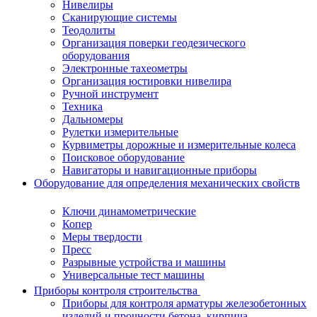
Нивелиры
Сканирующие системы
Теодолиты
Организация поверки геодезического
оборудования
Электронные тахеометры
Организация юстировки нивелира
Ручной инструмент
Техника
Дальномеры
Рулетки измерительные
Курвиметры дорожные и измерительные колеса
Поисковое оборудование
Навигаторы и навигационные приборы
Оборудование для определения механических свойств
Ключи динамометрические
Копер
Меры твердости
Пресс
Разрывные устройства и машины
Универсальные тест машины
Приборы контроля строительства
Приборы для контроля арматуры железобетонных
изделий и прочности бетона, кирпича