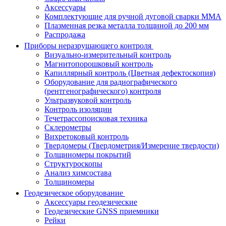
Аксессуары
Комплектующие для ручной дуговой сварки MMA
Плазменная резка металла толщиной до 200 мм
Распродажа
Приборы неразрушающего контроля
Визуально-измерительный контроль
Магнитопорошковый контроль
Капиллярный контроль (Цветная дефектоскопия)
Оборудование для радиографического
(рентгенографического) контроля
Ультразвуковой контроль
Контроль изоляции
Течетрассопоисковая техника
Склерометры
Вихретоковый контроль
Твердомеры (Твердометрия/Измерение твердости)
Толщиномеры покрытий
Структуроскопы
Анализ химсостава
Толщиномеры
Геодезическое оборудование
Аксессуары геодезические
Геодезические GNSS приемники
Рейки