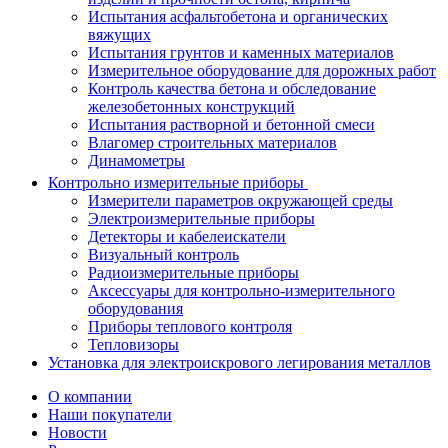
Испытания асфальтобетона и органических
вяжущих
Испытания грунтов и каменных материалов
Измерительное оборудование для дорожных работ
Контроль качества бетона и обследование
железобетонных конструкций
Испытания растворной и бетонной смеси
Влагомер строительных материалов
Динамометры
Контрольно измерительные приборы
Измерители параметров окружающей среды
Электроизмерительные приборы
Детекторы и кабелеискатели
Визуальный контроль
Радиоизмерительные приборы
Аксессуары для контрольно-измерительного
оборудования
Приборы теплового контроля
Тепловизоры
Установка для электроискрового легирования металлов
О компании
Наши покупатели
Новости