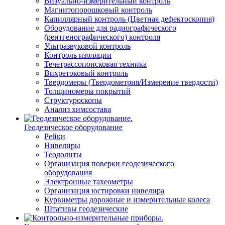
Визуально-измерительный контроль
Магнитопорошковый контроль
Капиллярный контроль (Цветная дефектоскопия)
Оборудование для радиографического
(рентгенографического) контроля
Ультразвуковой контроль
Контроль изоляции
Течетрассопоисковая техника
Вихретоковый контроль
Твердомеры (Твердометрия/Измерение твердости)
Толщиномеры покрытий
Структуроскопы
Анализ химсостава
Геодезическое оборудование
Рейки
Нивелиры
Теодолиты
Организация поверки геодезического
оборудования
Электронные тахеометры
Организация юстировки нивелира
Курвиметры дорожные и измерительные колеса
Штативы геодезические