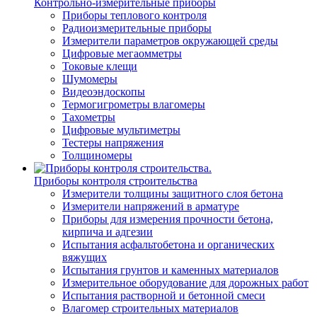
Контрольно-измерительные приборы
Приборы теплового контроля
Радиоизмерительные приборы
Измерители параметров окружающей среды
Цифровые мегаомметры
Токовые клещи
Шумомеры
Видеоэндоскопы
Термогигрометры влагомеры
Тахометры
Цифровые мультиметры
Тестеры напряжения
Толщиномеры
Приборы контроля строительства
Измерители толщины защитного слоя бетона
Измерители напряжений в арматуре
Приборы для измерения прочности бетона,
кирпича и адгезии
Испытания асфальтобетона и органических
вяжущих
Испытания грунтов и каменных материалов
Измерительное оборудование для дорожных работ
Испытания растворной и бетонной смеси
Влагомер строительных материалов