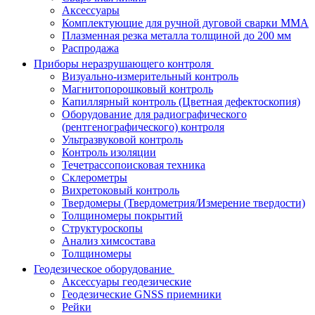
Аксессуары
Комплектующие для ручной дуговой сварки MMA
Плазменная резка металла толщиной до 200 мм
Распродажа
Приборы неразрушающего контроля
Визуально-измерительный контроль
Магнитопорошковый контроль
Капиллярный контроль (Цветная дефектоскопия)
Оборудование для радиографического
(рентгенографического) контроля
Ультразвуковой контроль
Контроль изоляции
Течетрассопоисковая техника
Склерометры
Вихретоковый контроль
Твердомеры (Твердометрия/Измерение твердости)
Толщиномеры покрытий
Структуроскопы
Анализ химсостава
Толщиномеры
Геодезическое оборудование
Аксессуары геодезические
Геодезические GNSS приемники
Рейки