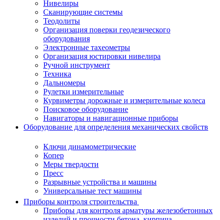
Нивелиры
Сканирующие системы
Теодолиты
Организация поверки геодезического
оборудования
Электронные тахеометры
Организация юстировки нивелира
Ручной инструмент
Техника
Дальномеры
Рулетки измерительные
Курвиметры дорожные и измерительные колеса
Поисковое оборудование
Навигаторы и навигационные приборы
Оборудование для определения механических свойств
Ключи динамометрические
Копер
Меры твердости
Пресс
Разрывные устройства и машины
Универсальные тест машины
Приборы контроля строительства
Приборы для контроля арматуры железобетонных
изделий и прочности бетона, кирпича