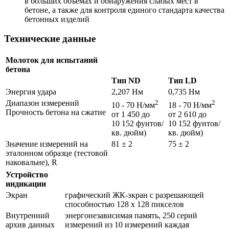
в больших объемах и обнаружения слабых мест в
бетоне, а также для контроля единого стандарта качества
бетонных изделий
Технические данные
Молоток для испытаний
бетона
Тип ND
Тип LD
Энергия удара
2,207 Нм
0,735 Нм
Диапазон измерений
2
2
10 - 70 Н/мм
18 - 70 Н/мм
Прочность бетона на сжатие
от 1 450 до
от 2 610 до
10 152 фунтов/
10 152 фунтов/
кв. дюйм)
кв. дюйм)
Значение измерений на
81 ± 2
75 ± 2
эталонном образце (тестовой
наковальне), R
Устройство
индикации
Экран
графический ЖК-экран с разрешающей
способностью 128 x 128 пикселов
Внутренний
энергонезависимая память, 250 серий
архив данных
измерений из 10 измерений каждая