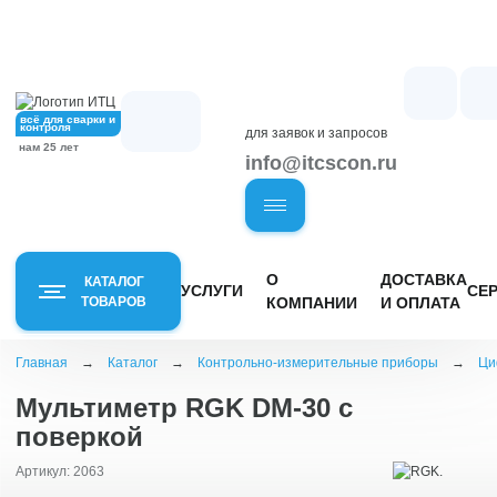
всё для сварки и
контроля
для заявок и запросов
нам 25 лет
info@itcscon.ru
О
ДОСТАВКА
КАТАЛОГ
УСЛУГИ
СЕ
ТОВАРОВ
КОМПАНИИ
И ОПЛАТА
Главная
→
Каталог
→
Контрольно-измерительные приборы
→
Ци
Оборудование
Приборы
и материалы
Мультиметр RGK DM-30 с
неразрушающего
для сварочных
контроля
поверкой
работ
Рейки
Визуально-измерительный
Артикул: 2063
Сварочные аппараты -
контроль
Ниве
инверторы