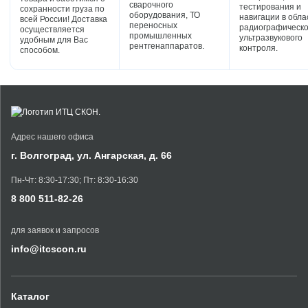
сварочного
тестирования и
сохранности груза по
оборудования, ТО
навигации в обла
всей России! Доставка
переносных
радиографическо
осуществляется
промышленных
ультразвукового
удобным для Вас
рентгенаппаратов.
контроля.
способом.
Адрес нашего офиса
г. Волгоград, ул. Ангарская, д. 66
Пн-Чт: 8:30-17:30; Пт: 8:30-16:30
8 800 511-82-26
для заявок и запросов
info@itcscon.ru
Каталог