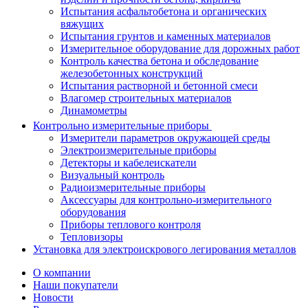
Испытания асфальтобетона и органических
вяжущих
Испытания грунтов и каменных материалов
Измерительное оборудование для дорожных работ
Контроль качества бетона и обследование
железобетонных конструкций
Испытания растворной и бетонной смеси
Влагомер строительных материалов
Динамометры
Контрольно измерительные приборы
Измерители параметров окружающей среды
Электроизмерительные приборы
Детекторы и кабелеискатели
Визуальный контроль
Радиоизмерительные приборы
Аксессуары для контрольно-измерительного
оборудования
Приборы теплового контроля
Тепловизоры
Установка для электроискрового легирования металлов
О компании
Наши покупатели
Новости