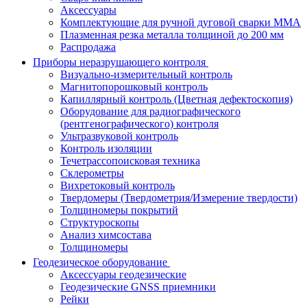
Аксессуары
Комплектующие для ручной дуговой сварки MMA
Плазменная резка металла толщиной до 200 мм
Распродажа
Приборы неразрушающего контроля
Визуально-измерительный контроль
Магнитопорошковый контроль
Капиллярный контроль (Цветная дефектоскопия)
Оборудование для радиографического
(рентгенографического) контроля
Ультразвуковой контроль
Контроль изоляции
Течетрассопоисковая техника
Склерометры
Вихретоковый контроль
Твердомеры (Твердометрия/Измерение твердости)
Толщиномеры покрытий
Структуроскопы
Анализ химсостава
Толщиномеры
Геодезическое оборудование
Аксессуары геодезические
Геодезические GNSS приемники
Рейки