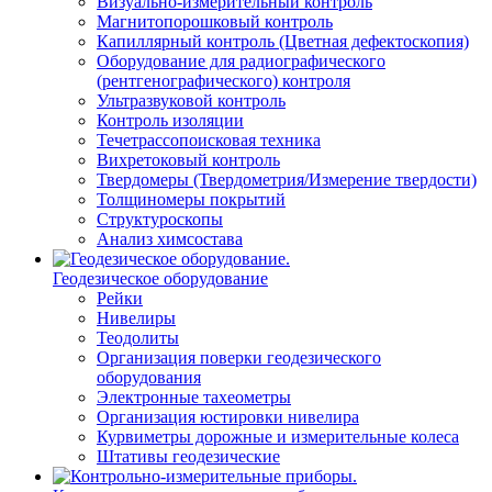
Визуально-измерительный контроль
Магнитопорошковый контроль
Капиллярный контроль (Цветная дефектоскопия)
Оборудование для радиографического
(рентгенографического) контроля
Ультразвуковой контроль
Контроль изоляции
Течетрассопоисковая техника
Вихретоковый контроль
Твердомеры (Твердометрия/Измерение твердости)
Толщиномеры покрытий
Структуроскопы
Анализ химсостава
Геодезическое оборудование
Рейки
Нивелиры
Теодолиты
Организация поверки геодезического
оборудования
Электронные тахеометры
Организация юстировки нивелира
Курвиметры дорожные и измерительные колеса
Штативы геодезические