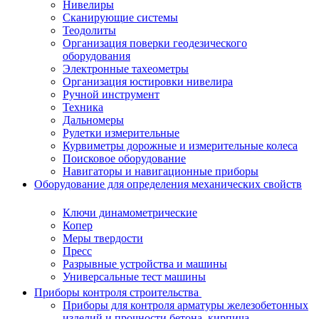
Нивелиры
Сканирующие системы
Теодолиты
Организация поверки геодезического
оборудования
Электронные тахеометры
Организация юстировки нивелира
Ручной инструмент
Техника
Дальномеры
Рулетки измерительные
Курвиметры дорожные и измерительные колеса
Поисковое оборудование
Навигаторы и навигационные приборы
Оборудование для определения механических свойств
Ключи динамометрические
Копер
Меры твердости
Пресс
Разрывные устройства и машины
Универсальные тест машины
Приборы контроля строительства
Приборы для контроля арматуры железобетонных
изделий и прочности бетона, кирпича