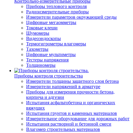
Контрольно-измерительные приборы
Приборы теплового контроля
Радиоизмерительные приборы
Измерители параметров окружающей среды
Цифровые мегаомметры
Токовые клещи
Шумомеры
Видеоэндоскопы
Термогигрометры влагомеры
Тахометры
Цифровые мультиметры
Тестеры напряжения
Толщиномеры
Приборы контроля строительства
Измерители толщины защитного слоя бетона
Измерители напряжений в арматуре
Приборы для измерения прочности бетона,
кирпича и адгезии
Испытания асфальтобетона и органических
вяжущих
Испытания грунтов и каменных материалов
Измерительное оборудование для дорожных работ
Испытания растворной и бетонной смеси
Влагомер строительных материалов