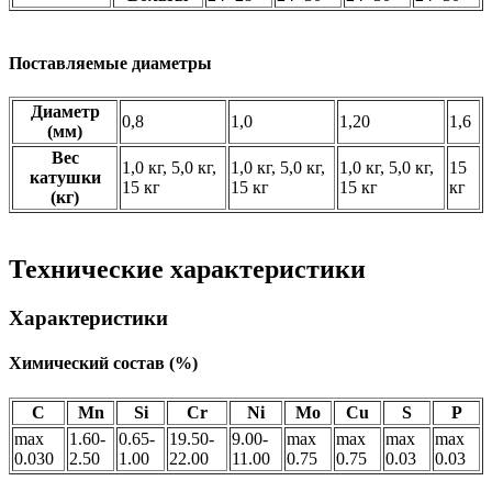
Поставляемые диаметры
Диаметр
0,8
1,0
1,20
1,6
(мм)
Вес
1,0 кг, 5,0 кг,
1,0 кг, 5,0 кг,
1,0 кг, 5,0 кг,
15
катушки
15 кг
15 кг
15 кг
кг
(кг)
Технические характеристики
Характеристики
Химический состав (%)
C
Mn
Si
Cr
Ni
Mo
Cu
S
P
max
1.60-
0.65-
19.50-
9.00-
max
max
max
max
0.030
2.50
1.00
22.00
11.00
0.75
0.75
0.03
0.03