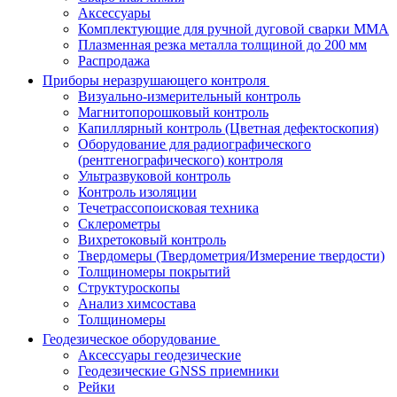
Аксессуары
Комплектующие для ручной дуговой сварки MMA
Плазменная резка металла толщиной до 200 мм
Распродажа
Приборы неразрушающего контроля
Визуально-измерительный контроль
Магнитопорошковый контроль
Капиллярный контроль (Цветная дефектоскопия)
Оборудование для радиографического
(рентгенографического) контроля
Ультразвуковой контроль
Контроль изоляции
Течетрассопоисковая техника
Склерометры
Вихретоковый контроль
Твердомеры (Твердометрия/Измерение твердости)
Толщиномеры покрытий
Структуроскопы
Анализ химсостава
Толщиномеры
Геодезическое оборудование
Аксессуары геодезические
Геодезические GNSS приемники
Рейки