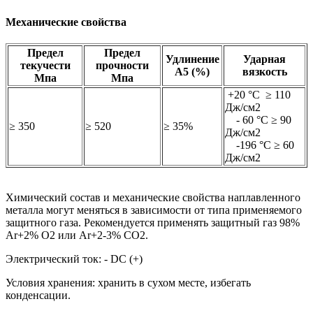
Механические свойства
Предел
Предел
Удлинение
Ударная
текучести
прочности
А5 (%)
вязкость
Мпа
Мпа
+20 °С ≥ 110
Дж/см2
- 60 °С ≥ 90
≥ 350
≥ 520
≥ 35%
Дж/см2
-196 °С ≥ 60
Дж/см2
Химический состав и механические свойства наплавленного
металла могут меняться в зависимости от типа применяемого
защитного газа. Рекомендуется применять защитный газ 98%
Ar+2% O2 или Ar+2-3% CО2.
Электрический ток: - DC (+)
Условия хранения: хранить в сухом месте, избегать
конденсации.