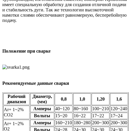
имеет специальную обработку для создания отличной подачи
и стабильность дуги. Так же технологии высокоточной
намотки слоями обеспечивают равномерную, бесперебойную
подачу.
Положение при сварке
Рекомендуемые данные сварки
Рабочий
Диаметр,
0,8
1,0
1,20
1,6
диапазон
(мм)
Амперы
40~120
80~160
100~210
120~240
Ar+ 1~2%
CO2
Вольты
15~20
16~22
17~22
17~24
Амперы
160~210
180~280
200~300
200~300
Ar+ 1~2%
O2
Вольты
24~28
24~30
24~30
24~30