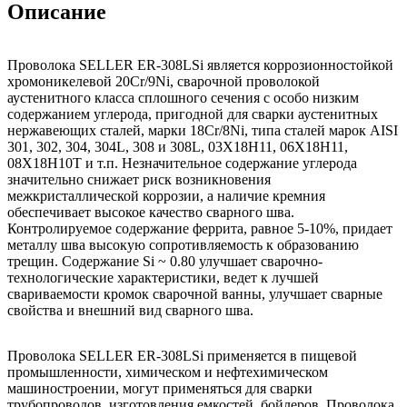
Описание
Проволока SELLER ER-308LSi является коррозионностойкой
хромоникелевой 20Cr/9Ni, сварочной проволокой
аустенитного класса сплошного сечения с особо низким
содержанием углерода, пригодной для сварки аустенитных
нержавеющих сталей, марки 18Cr/8Ni, типа сталей марок AISI
301, 302, 304, 304L, 308 и 308L, 03Х18Н11, 06Х18Н11,
08Х18Н10Т и т.п. Незначительное содержание углерода
значительно снижает риск возникновения
межкристаллической коррозии, а наличие кремния
обеспечивает высокое качество сварного шва.
Контролируемое содержание феррита, равное 5-10%, придает
металлу шва высокую сопротивляемость к образованию
трещин. Содержание Si ~ 0.80 улучшает сварочно-
технологические характеристики, ведет к лучшей
свариваемости кромок сварочной ванны, улучшает сварные
свойства и внешний вид сварного шва.
Проволока SELLER ER-308LSi применяется в пищевой
промышленности, химическом и нефтехимическом
машиностроении, могут применяться для сварки
трубопроводов, изготовления емкостей, бойлеров. Проволока