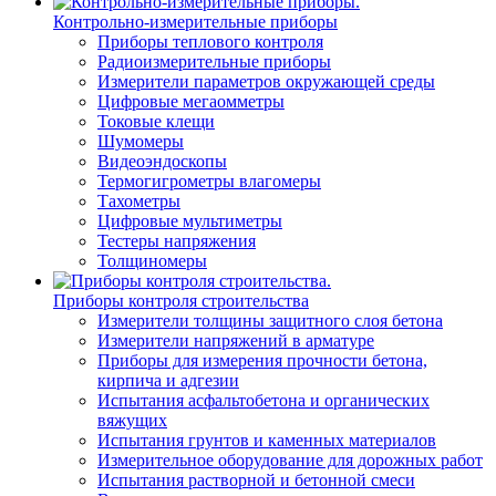
Контрольно-измерительные приборы
Приборы теплового контроля
Радиоизмерительные приборы
Измерители параметров окружающей среды
Цифровые мегаомметры
Токовые клещи
Шумомеры
Видеоэндоскопы
Термогигрометры влагомеры
Тахометры
Цифровые мультиметры
Тестеры напряжения
Толщиномеры
Приборы контроля строительства
Измерители толщины защитного слоя бетона
Измерители напряжений в арматуре
Приборы для измерения прочности бетона,
кирпича и адгезии
Испытания асфальтобетона и органических
вяжущих
Испытания грунтов и каменных материалов
Измерительное оборудование для дорожных работ
Испытания растворной и бетонной смеси