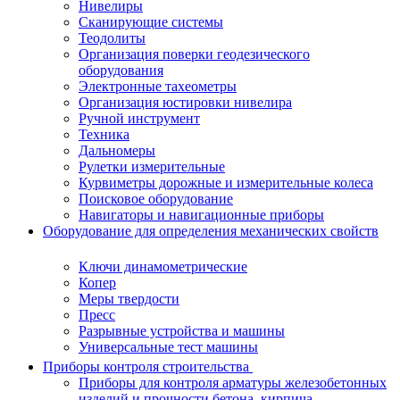
Нивелиры
Сканирующие системы
Теодолиты
Организация поверки геодезического
оборудования
Электронные тахеометры
Организация юстировки нивелира
Ручной инструмент
Техника
Дальномеры
Рулетки измерительные
Курвиметры дорожные и измерительные колеса
Поисковое оборудование
Навигаторы и навигационные приборы
Оборудование для определения механических свойств
Ключи динамометрические
Копер
Меры твердости
Пресс
Разрывные устройства и машины
Универсальные тест машины
Приборы контроля строительства
Приборы для контроля арматуры железобетонных
изделий и прочности бетона, кирпича