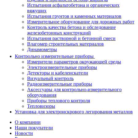
Испытания асфальтобетона и органических
вяжущих
Испытания грунтов и каменных материалов
Измерительное оборудование для дорожных работ
Контроль качества бетона и обследование
железобетонных конструкций
Испытания растворной и бетонной смеси
Влагомер строительных материалов
Динамометры
Контрольно измерительные приборы
Измерители параметров окружающей среды
Электроизмерительные приборы
Детекторы и кабелеискатели
Визуальный контроль
Радиоизмерительные приборы
Аксессуары для контрольно-измерительного
оборудования
Приборы теплового контроля
Тепловизоры
Установка для электроискрового легирования металлов
О компании
Наши покупатели
Новости