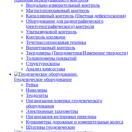
Визуально-измерительный контроль
Магнитопорошковый контроль
Капиллярный контроль (Цветная дефектоскопия)
Оборудование для радиографического
(рентгенографического) контроля
Ультразвуковой контроль
Контроль изоляции
Течетрассопоисковая техника
Вихретоковый контроль
Твердомеры (Твердометрия/Измерение твердости)
Толщиномеры покрытий
Структуроскопы
Анализ химсостава
Геодезическое оборудование
Рейки
Нивелиры
Теодолиты
Организация поверки геодезического
оборудования
Электронные тахеометры
Организация юстировки нивелира
Курвиметры дорожные и измерительные колеса
Штативы геодезические