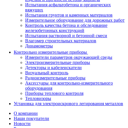
Испытания асфальтобетона и органических
вяжущих
Испытания грунтов и каменных материалов
Измерительное оборудование для дорожных работ
Контроль качества бетона и обследование
железобетонных конструкций
Испытания растворной и бетонной смеси
Влагомер строительных материалов
Динамометры
Контрольно измерительные приборы
Измерители параметров окружающей среды
Электроизмерительные приборы
Детекторы и кабелеискатели
Визуальный контроль
Радиоизмерительные приборы
Аксессуары для контрольно-измерительного
оборудования
Приборы теплового контроля
Тепловизоры
Установка для электроискрового легирования металлов
О компании
Наши покупатели
Новости