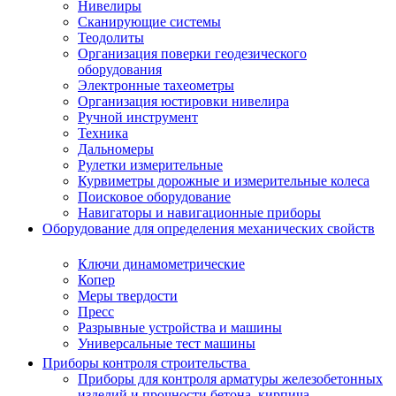
Нивелиры
Сканирующие системы
Теодолиты
Организация поверки геодезического
оборудования
Электронные тахеометры
Организация юстировки нивелира
Ручной инструмент
Техника
Дальномеры
Рулетки измерительные
Курвиметры дорожные и измерительные колеса
Поисковое оборудование
Навигаторы и навигационные приборы
Оборудование для определения механических свойств
Ключи динамометрические
Копер
Меры твердости
Пресс
Разрывные устройства и машины
Универсальные тест машины
Приборы контроля строительства
Приборы для контроля арматуры железобетонных
изделий и прочности бетона, кирпича