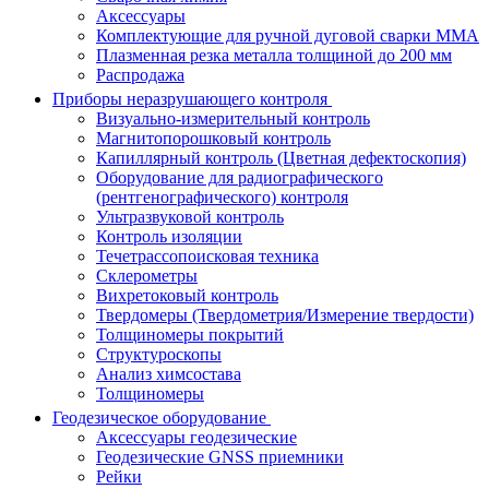
Аксессуары
Комплектующие для ручной дуговой сварки MMA
Плазменная резка металла толщиной до 200 мм
Распродажа
Приборы неразрушающего контроля
Визуально-измерительный контроль
Магнитопорошковый контроль
Капиллярный контроль (Цветная дефектоскопия)
Оборудование для радиографического
(рентгенографического) контроля
Ультразвуковой контроль
Контроль изоляции
Течетрассопоисковая техника
Склерометры
Вихретоковый контроль
Твердомеры (Твердометрия/Измерение твердости)
Толщиномеры покрытий
Структуроскопы
Анализ химсостава
Толщиномеры
Геодезическое оборудование
Аксессуары геодезические
Геодезические GNSS приемники
Рейки