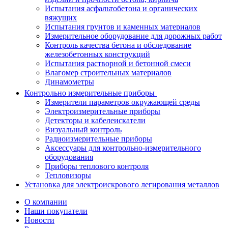
Испытания асфальтобетона и органических
вяжущих
Испытания грунтов и каменных материалов
Измерительное оборудование для дорожных работ
Контроль качества бетона и обследование
железобетонных конструкций
Испытания растворной и бетонной смеси
Влагомер строительных материалов
Динамометры
Контрольно измерительные приборы
Измерители параметров окружающей среды
Электроизмерительные приборы
Детекторы и кабелеискатели
Визуальный контроль
Радиоизмерительные приборы
Аксессуары для контрольно-измерительного
оборудования
Приборы теплового контроля
Тепловизоры
Установка для электроискрового легирования металлов
О компании
Наши покупатели
Новости