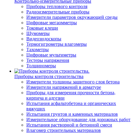
Контрольно-измерительные приборы
Приборы теплового контроля
Радиоизмерительные приборы
Измерители параметров окружающей среды
Цифровые мегаомметры
Токовые клещи
Шумомеры
Видеоэндоскопы
Термогигрометры влагомеры
Тахометры
Цифровые мультиметры
Тестеры напряжения
Толщиномеры
Приборы контроля строительства
Измерители толщины защитного слоя бетона
Измерители напряжений в арматуре
Приборы для измерения прочности бетона,
кирпича и адгезии
Испытания асфальтобетона и органических
вяжущих
Испытания грунтов и каменных материалов
Измерительное оборудование для дорожных работ
Испытания растворной и бетонной смеси
Влагомер строительных материалов