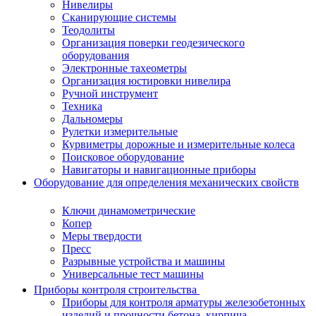
Нивелиры
Сканирующие системы
Теодолиты
Организация поверки геодезического
оборудования
Электронные тахеометры
Организация юстировки нивелира
Ручной инструмент
Техника
Дальномеры
Рулетки измерительные
Курвиметры дорожные и измерительные колеса
Поисковое оборудование
Навигаторы и навигационные приборы
Оборудование для определения механических свойств
Ключи динамометрические
Копер
Меры твердости
Пресс
Разрывные устройства и машины
Универсальные тест машины
Приборы контроля строительства
Приборы для контроля арматуры железобетонных
изделий и прочности бетона, кирпича