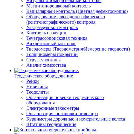
Визуально-измерительный контроль
Магнитопорошковый контроль
Капиллярный контроль (Цветная дефектоскопия)
Оборудование для радиографического
(рентгенографического) контроля
Ультразвуковой контроль
Контроль изоляции
Течетрассопоисковая техника
Вихретоковый контроль
Твердомеры (Твердометрия/Измерение твердости)
Толщиномеры покрытий
Структуроскопы
Анализ химсостава
Геодезическое оборудование
Рейки
Нивелиры
Теодолиты
Организация поверки геодезического
оборудования
Электронные тахеометры
Организация юстировки нивелира
Курвиметры дорожные и измерительные колеса
Штативы геодезические