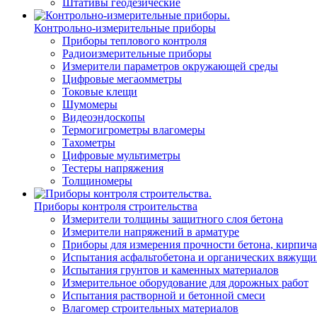
Штативы геодезические
Контрольно-измерительные приборы
Приборы теплового контроля
Радиоизмерительные приборы
Измерители параметров окружающей среды
Цифровые мегаомметры
Токовые клещи
Шумомеры
Видеоэндоскопы
Термогигрометры влагомеры
Тахометры
Цифровые мультиметры
Тестеры напряжения
Толщиномеры
Приборы контроля строительства
Измерители толщины защитного слоя бетона
Измерители напряжений в арматуре
Приборы для измерения прочности бетона, кирпича
Испытания асфальтобетона и органических вяжущи
Испытания грунтов и каменных материалов
Измерительное оборудование для дорожных работ
Испытания растворной и бетонной смеси
Влагомер строительных материалов