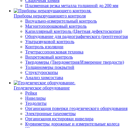
Сварочная химия
Плазменная резка металла толщиной до 200 мм
Приборы неразрушающего контроля
Визуально-измерительный контроль
Магнитопорошковый контроль
Капиллярный контроль (Цветная дефектоскопия)
Оборудование для радиографического (рентгеногра
Ультразвуковой контроль
Контроль изоляции
Течетрассопоисковая техника
Вихретоковый контроль
Твердомеры (Твердометрия/Измерение твердости)
Толщиномеры покрытий
Структуроскопы
Анализ химсостава
Геодезическое оборудование
Рейки
Нивелиры
Теодолиты
Организация поверки геодезического оборудования
Электронные тахеометры
Организация юстировки нивелира
Курвиметры дорожные и измерительные колеса