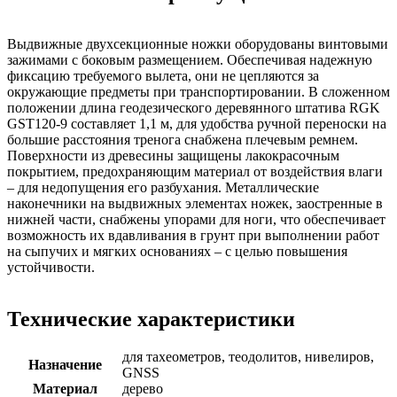
Выдвижные двухсекционные ножки оборудованы винтовыми
зажимами с боковым размещением. Обеспечивая надежную
фиксацию требуемого вылета, они не цепляются за
окружающие предметы при транспортировании. В сложенном
положении длина геодезического деревянного штатива RGK
GST120-9 составляет 1,1 м, для удобства ручной переноски на
большие расстояния тренога снабжена плечевым ремнем.
Поверхности из древесины защищены лакокрасочным
покрытием, предохраняющим материал от воздействия влаги
– для недопущения его разбухания. Металлические
наконечники на выдвижных элементах ножек, заостренные в
нижней части, снабжены упорами для ноги, что обеспечивает
возможность их вдавливания в грунт при выполнении работ
на сыпучих и мягких основаниях – с целью повышения
устойчивости.
Технические характеристики
для тахеометров, теодолитов, нивелиров,
Назначение
GNSS
Материал
дерево