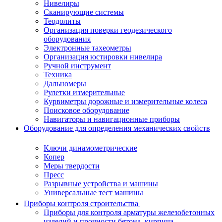
Нивелиры
Сканирующие системы
Теодолиты
Организация поверки геодезического
оборудования
Электронные тахеометры
Организация юстировки нивелира
Ручной инструмент
Техника
Дальномеры
Рулетки измерительные
Курвиметры дорожные и измерительные колеса
Поисковое оборудование
Навигаторы и навигационные приборы
Оборудование для определения механических свойств
Ключи динамометрические
Копер
Меры твердости
Пресс
Разрывные устройства и машины
Универсальные тест машины
Приборы контроля строительства
Приборы для контроля арматуры железобетонных
изделий и прочности бетона, кирпича