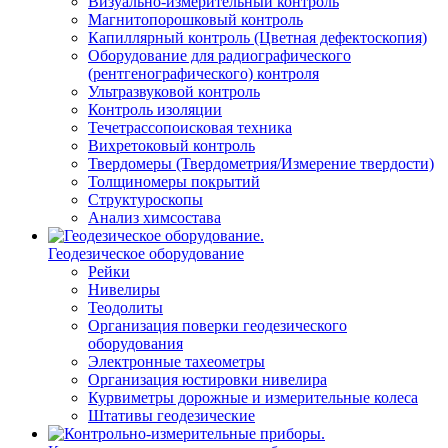
Визуально-измерительный контроль
Магнитопорошковый контроль
Капиллярный контроль (Цветная дефектоскопия)
Оборудование для радиографического
(рентгенографического) контроля
Ультразвуковой контроль
Контроль изоляции
Течетрассопоисковая техника
Вихретоковый контроль
Твердомеры (Твердометрия/Измерение твердости)
Толщиномеры покрытий
Структуроскопы
Анализ химсостава
Геодезическое оборудование
Рейки
Нивелиры
Теодолиты
Организация поверки геодезического
оборудования
Электронные тахеометры
Организация юстировки нивелира
Курвиметры дорожные и измерительные колеса
Штативы геодезические