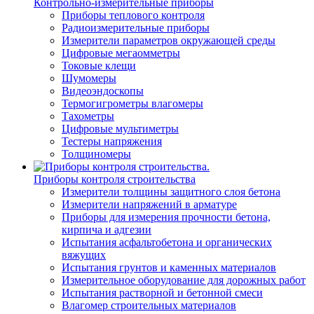
Контрольно-измерительные приборы
Приборы теплового контроля
Радиоизмерительные приборы
Измерители параметров окружающей среды
Цифровые мегаомметры
Токовые клещи
Шумомеры
Видеоэндоскопы
Термогигрометры влагомеры
Тахометры
Цифровые мультиметры
Тестеры напряжения
Толщиномеры
Приборы контроля строительства
Измерители толщины защитного слоя бетона
Измерители напряжений в арматуре
Приборы для измерения прочности бетона,
кирпича и адгезии
Испытания асфальтобетона и органических
вяжущих
Испытания грунтов и каменных материалов
Измерительное оборудование для дорожных работ
Испытания растворной и бетонной смеси
Влагомер строительных материалов