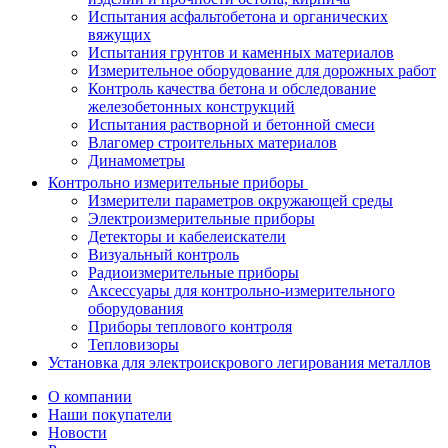
Испытания асфальтобетона и органических
вяжущих
Испытания грунтов и каменных материалов
Измерительное оборудование для дорожных работ
Контроль качества бетона и обследование
железобетонных конструкций
Испытания растворной и бетонной смеси
Влагомер строительных материалов
Динамометры
Контрольно измерительные приборы
Измерители параметров окружающей среды
Электроизмерительные приборы
Детекторы и кабелеискатели
Визуальный контроль
Радиоизмерительные приборы
Аксессуары для контрольно-измерительного
оборудования
Приборы теплового контроля
Тепловизоры
Установка для электроискрового легирования металлов
О компании
Наши покупатели
Новости