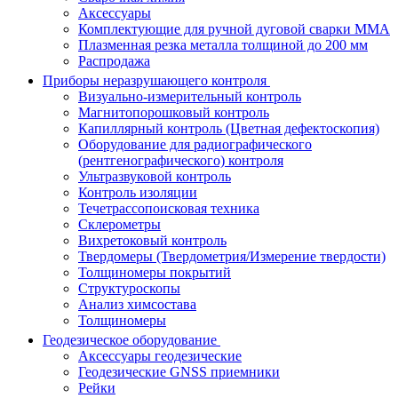
Аксессуары
Комплектующие для ручной дуговой сварки MMA
Плазменная резка металла толщиной до 200 мм
Распродажа
Приборы неразрушающего контроля
Визуально-измерительный контроль
Магнитопорошковый контроль
Капиллярный контроль (Цветная дефектоскопия)
Оборудование для радиографического
(рентгенографического) контроля
Ультразвуковой контроль
Контроль изоляции
Течетрассопоисковая техника
Склерометры
Вихретоковый контроль
Твердомеры (Твердометрия/Измерение твердости)
Толщиномеры покрытий
Структуроскопы
Анализ химсостава
Толщиномеры
Геодезическое оборудование
Аксессуары геодезические
Геодезические GNSS приемники
Рейки