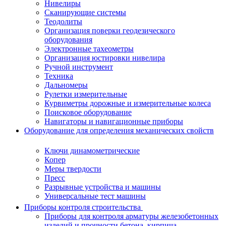
Нивелиры
Сканирующие системы
Теодолиты
Организация поверки геодезического
оборудования
Электронные тахеометры
Организация юстировки нивелира
Ручной инструмент
Техника
Дальномеры
Рулетки измерительные
Курвиметры дорожные и измерительные колеса
Поисковое оборудование
Навигаторы и навигационные приборы
Оборудование для определения механических свойств
Ключи динамометрические
Копер
Меры твердости
Пресс
Разрывные устройства и машины
Универсальные тест машины
Приборы контроля строительства
Приборы для контроля арматуры железобетонных
изделий и прочности бетона, кирпича