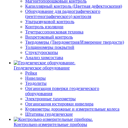
Магнитопорошковый контроль
Капиллярный контроль (Цветная дефектоскопия)
Оборудование для радиографического
(рентгенографического) контроля
Ультразвуковой контроль
Контроль изоляции
Течетрассопоисковая техника
Вихретоковый контроль
Твердомеры (Твердометрия/Измерение твердости)
Толщиномеры покрытий
Структуроскопы
Анализ химсостава
Геодезическое оборудование
Рейки
Нивелиры
Теодолиты
Организация поверки геодезического
оборудования
Электронные тахеометры
Организация юстировки нивелира
Курвиметры дорожные и измерительные колеса
Штативы геодезические
Контрольно-измерительные приборы