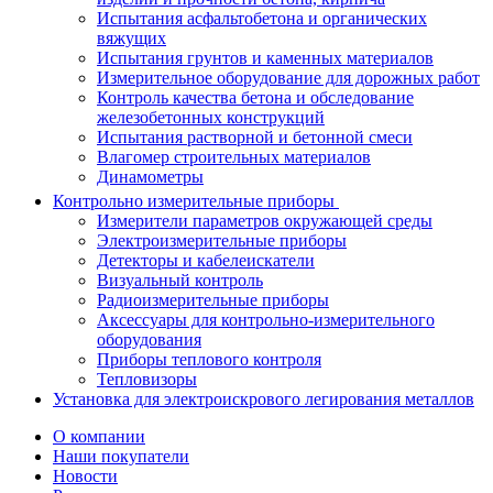
Испытания асфальтобетона и органических
вяжущих
Испытания грунтов и каменных материалов
Измерительное оборудование для дорожных работ
Контроль качества бетона и обследование
железобетонных конструкций
Испытания растворной и бетонной смеси
Влагомер строительных материалов
Динамометры
Контрольно измерительные приборы
Измерители параметров окружающей среды
Электроизмерительные приборы
Детекторы и кабелеискатели
Визуальный контроль
Радиоизмерительные приборы
Аксессуары для контрольно-измерительного
оборудования
Приборы теплового контроля
Тепловизоры
Установка для электроискрового легирования металлов
О компании
Наши покупатели
Новости