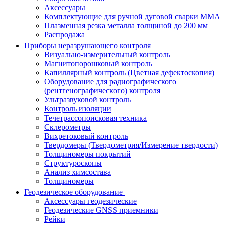
Аксессуары
Комплектующие для ручной дуговой сварки MMA
Плазменная резка металла толщиной до 200 мм
Распродажа
Приборы неразрушающего контроля
Визуально-измерительный контроль
Магнитопорошковый контроль
Капиллярный контроль (Цветная дефектоскопия)
Оборудование для радиографического
(рентгенографического) контроля
Ультразвуковой контроль
Контроль изоляции
Течетрассопоисковая техника
Склерометры
Вихретоковый контроль
Твердомеры (Твердометрия/Измерение твердости)
Толщиномеры покрытий
Структуроскопы
Анализ химсостава
Толщиномеры
Геодезическое оборудование
Аксессуары геодезические
Геодезические GNSS приемники
Рейки