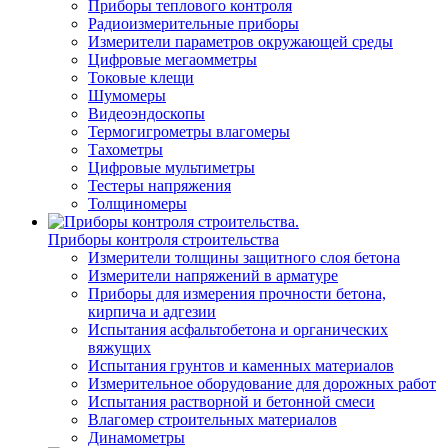
Приборы теплового контроля
Радиоизмерительные приборы
Измерители параметров окружающей среды
Цифровые мегаомметры
Токовые клещи
Шумомеры
Видеоэндоскопы
Термогигрометры влагомеры
Тахометры
Цифровые мультиметры
Тестеры напряжения
Толщиномеры
Приборы контроля строительства
Измерители толщины защитного слоя бетона
Измерители напряжений в арматуре
Приборы для измерения прочности бетона,
кирпича и адгезии
Испытания асфальтобетона и органических
вяжущих
Испытания грунтов и каменных материалов
Измерительное оборудование для дорожных работ
Испытания растворной и бетонной смеси
Влагомер строительных материалов
Динамометры