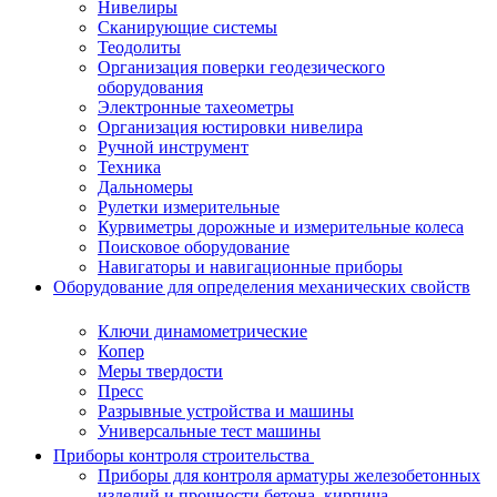
Нивелиры
Сканирующие системы
Теодолиты
Организация поверки геодезического
оборудования
Электронные тахеометры
Организация юстировки нивелира
Ручной инструмент
Техника
Дальномеры
Рулетки измерительные
Курвиметры дорожные и измерительные колеса
Поисковое оборудование
Навигаторы и навигационные приборы
Оборудование для определения механических свойств
Ключи динамометрические
Копер
Меры твердости
Пресс
Разрывные устройства и машины
Универсальные тест машины
Приборы контроля строительства
Приборы для контроля арматуры железобетонных
изделий и прочности бетона, кирпича