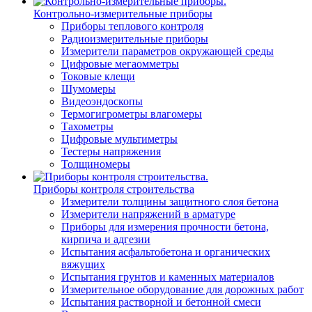
Контрольно-измерительные приборы
Приборы теплового контроля
Радиоизмерительные приборы
Измерители параметров окружающей среды
Цифровые мегаомметры
Токовые клещи
Шумомеры
Видеоэндоскопы
Термогигрометры влагомеры
Тахометры
Цифровые мультиметры
Тестеры напряжения
Толщиномеры
Приборы контроля строительства
Измерители толщины защитного слоя бетона
Измерители напряжений в арматуре
Приборы для измерения прочности бетона,
кирпича и адгезии
Испытания асфальтобетона и органических
вяжущих
Испытания грунтов и каменных материалов
Измерительное оборудование для дорожных работ
Испытания растворной и бетонной смеси