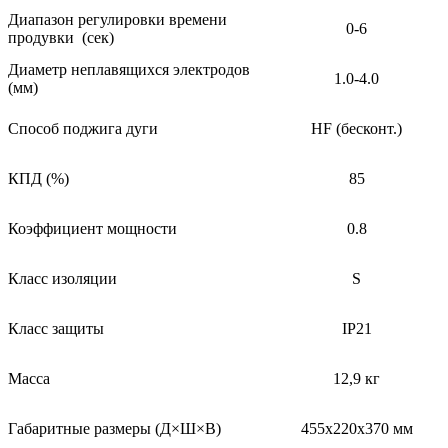
Диапазон регулировки времени
0-6
продувки (сек)
Диаметр неплавящихся электродов
1.0-4.0
(мм)
Способ поджига дуги
HF (бесконт.)
КПД (%)
85
Коэффициент мощности
0.8
Класс изоляции
S
Класс защиты
IP21
Масса
12,9 кг
Габаритные размеры (Д×Ш×В)
455x220x370 мм