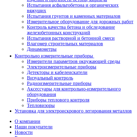
Испытания асфальтобетона и органических
вяжущих
Испытания грунтов и каменных материалов
Измерительное оборудование для дорожных работ
Контроль качества бетона и обследование
железобетонных конструкций
Испытания растворной и бетонной смеси
Влагомер строительных материалов
Динамометры
Контрольно измерительные приборы
Измерители параметров окружающей среды
Электроизмерительные приборы
Детекторы и кабелеискатели
Визуальный контроль
Радиоизмерительные приборы
Аксессуары для контрольно-измерительного
оборудования
Приборы теплового контроля
Тепловизоры
Установка для электроискрового легирования металлов
О компании
Наши покупатели
Новости