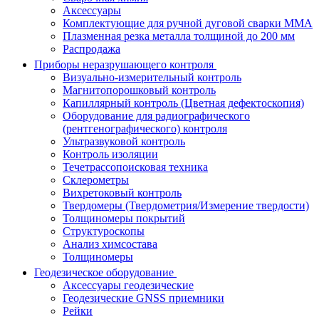
Аксессуары
Комплектующие для ручной дуговой сварки MMA
Плазменная резка металла толщиной до 200 мм
Распродажа
Приборы неразрушающего контроля
Визуально-измерительный контроль
Магнитопорошковый контроль
Капиллярный контроль (Цветная дефектоскопия)
Оборудование для радиографического
(рентгенографического) контроля
Ультразвуковой контроль
Контроль изоляции
Течетрассопоисковая техника
Склерометры
Вихретоковый контроль
Твердомеры (Твердометрия/Измерение твердости)
Толщиномеры покрытий
Структуроскопы
Анализ химсостава
Толщиномеры
Геодезическое оборудование
Аксессуары геодезические
Геодезические GNSS приемники
Рейки