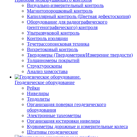
Визуально-измерительный контроль
Магнитопорошковый контроль
Капиллярный контроль (Цветная дефектоскопия)
Оборудование для радиографического
(рентгенографического) контроля
Ультразвуковой контроль
Контроль изоляции
Течетрассопоисковая техника
Вихретоковый контроль
Твердомеры (Твердометрия/Измерение твердости)
Толщиномеры покрытий
Структуроскопы
Анализ химсостава
Геодезическое оборудование
Рейки
Нивелиры
Теодолиты
Организация поверки геодезического
оборудования
Электронные тахеометры
Организация юстировки нивелира
Курвиметры дорожные и измерительные колеса
Штативы геодезические