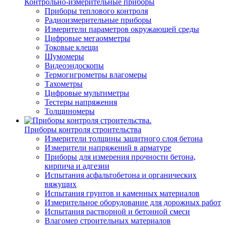
Контрольно-измерительные приборы
Приборы теплового контроля
Радиоизмерительные приборы
Измерители параметров окружающей среды
Цифровые мегаомметры
Токовые клещи
Шумомеры
Видеоэндоскопы
Термогигрометры влагомеры
Тахометры
Цифровые мультиметры
Тестеры напряжения
Толщиномеры
Приборы контроля строительства
Измерители толщины защитного слоя бетона
Измерители напряжений в арматуре
Приборы для измерения прочности бетона,
кирпича и адгезии
Испытания асфальтобетона и органических
вяжущих
Испытания грунтов и каменных материалов
Измерительное оборудование для дорожных работ
Испытания растворной и бетонной смеси
Влагомер строительных материалов