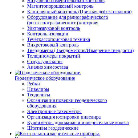
Визуально-измерительный контроль
Магнитопорошковый контроль
Капиллярный контроль (Цветная дефектоскопия)
Оборудование для радиографического
(рентгенографического) контроля
Ультразвуковой контроль
Контроль изоляции
Течетрассопоисковая техника
Вихретоковый контроль
Твердомеры (Твердометрия/Измерение твердости)
Толщиномеры покрытий
Структуроскопы
Анализ химсостава
Геодезическое оборудование
Рейки
Нивелиры
Теодолиты
Организация поверки геодезического
оборудования
Электронные тахеометры
Организация юстировки нивелира
Курвиметры дорожные и измерительные колеса
Штативы геодезические