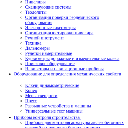
Нивелиры
Сканирующие системы
Теодолиты
Организация поверки геодезического
оборудования
Электронные тахеометры
Организация юстировки нивелира
Ручной инструмент
Техника
Дальномеры
Рулетки измерительные
Курвиметры дорожные и измерительные колеса
Поисковое оборудование
Навигаторы и навигационные приборы
Оборудование для определения механических свойств
Ключи динамометрические
Копер
Меры твердости
Пресс
Разрывные устройства и машины
Универсальные тест машины
Приборы контроля строительства
Приборы для контроля арматуры железобетонных
изделий и прочности бетона, кирпича