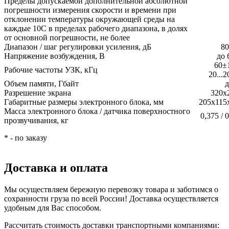
Пределы допускаемой дополнительной абсолютной
погрешности измерения скорости и времени при
отклонении температуры окружающей среды на
каждые 10С в пределах рабочего диапазона, в долях
от основной погрешности, не более
Диапазон / шаг регулировки усиления, дБ
80
Напряжение возбуждения, В
до 
60±1
Рабочие частоты УЗК, кГц
20...2
Объем памяти, Гбайт
д
Разрешение экрана
320х
Габаритные размеры электронного блока, мм
205х115
Масса электронного блока / датчика поверхностного
0,375 / 
прозвучивания, кг
* - по заказу
Доставка и оплата
Мы осуществляем бережную перевозку товара и заботимся о
сохранности груза по всей России! Доставка осуществляется
удобным для Вас способом.
Рассчитать стоимость доставки транспортными компаниями: