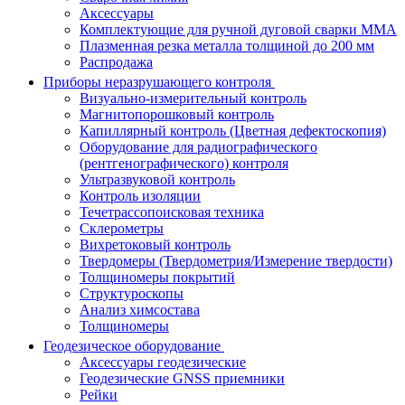
Аксессуары
Комплектующие для ручной дуговой сварки MMA
Плазменная резка металла толщиной до 200 мм
Распродажа
Приборы неразрушающего контроля
Визуально-измерительный контроль
Магнитопорошковый контроль
Капиллярный контроль (Цветная дефектоскопия)
Оборудование для радиографического
(рентгенографического) контроля
Ультразвуковой контроль
Контроль изоляции
Течетрассопоисковая техника
Склерометры
Вихретоковый контроль
Твердомеры (Твердометрия/Измерение твердости)
Толщиномеры покрытий
Структуроскопы
Анализ химсостава
Толщиномеры
Геодезическое оборудование
Аксессуары геодезические
Геодезические GNSS приемники
Рейки