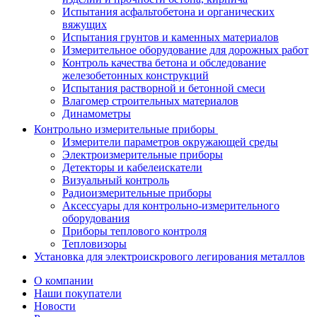
Испытания асфальтобетона и органических
вяжущих
Испытания грунтов и каменных материалов
Измерительное оборудование для дорожных работ
Контроль качества бетона и обследование
железобетонных конструкций
Испытания растворной и бетонной смеси
Влагомер строительных материалов
Динамометры
Контрольно измерительные приборы
Измерители параметров окружающей среды
Электроизмерительные приборы
Детекторы и кабелеискатели
Визуальный контроль
Радиоизмерительные приборы
Аксессуары для контрольно-измерительного
оборудования
Приборы теплового контроля
Тепловизоры
Установка для электроискрового легирования металлов
О компании
Наши покупатели
Новости