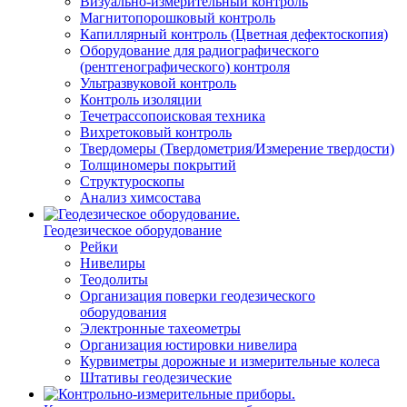
Визуально-измерительный контроль
Магнитопорошковый контроль
Капиллярный контроль (Цветная дефектоскопия)
Оборудование для радиографического
(рентгенографического) контроля
Ультразвуковой контроль
Контроль изоляции
Течетрассопоисковая техника
Вихретоковый контроль
Твердомеры (Твердометрия/Измерение твердости)
Толщиномеры покрытий
Структуроскопы
Анализ химсостава
Геодезическое оборудование
Рейки
Нивелиры
Теодолиты
Организация поверки геодезического
оборудования
Электронные тахеометры
Организация юстировки нивелира
Курвиметры дорожные и измерительные колеса
Штативы геодезические