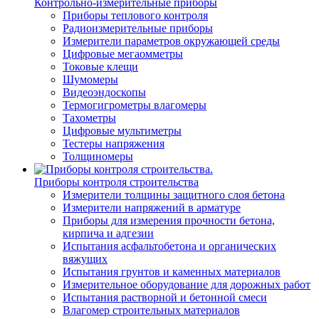
Контрольно-измерительные приборы
Приборы теплового контроля
Радиоизмерительные приборы
Измерители параметров окружающей среды
Цифровые мегаомметры
Токовые клещи
Шумомеры
Видеоэндоскопы
Термогигрометры влагомеры
Тахометры
Цифровые мультиметры
Тестеры напряжения
Толщиномеры
Приборы контроля строительства
Измерители толщины защитного слоя бетона
Измерители напряжений в арматуре
Приборы для измерения прочности бетона,
кирпича и адгезии
Испытания асфальтобетона и органических
вяжущих
Испытания грунтов и каменных материалов
Измерительное оборудование для дорожных работ
Испытания растворной и бетонной смеси
Влагомер строительных материалов