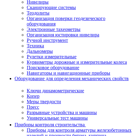
Нивелиры
Сканирующие системы
Теодолиты
Организация поверки геодезического
оборудования
Электронные тахеометры
Организация юстировки нивелира
Ручной инструмент
Техника
Дальномеры
Рулетки измерительные
Курвиметры дорожные и измерительные колеса
Поисковое оборудование
Навигаторы и навигационные приборы
Оборудование для определения механических свойств
Ключи динамометрические
Копер
Меры твердости
Пресс
Разрывные устройства и машины
Универсальные тест машины
Приборы контроля строительства
Приборы для контроля арматуры железобетонных
изделий и прочности бетона, кирпича