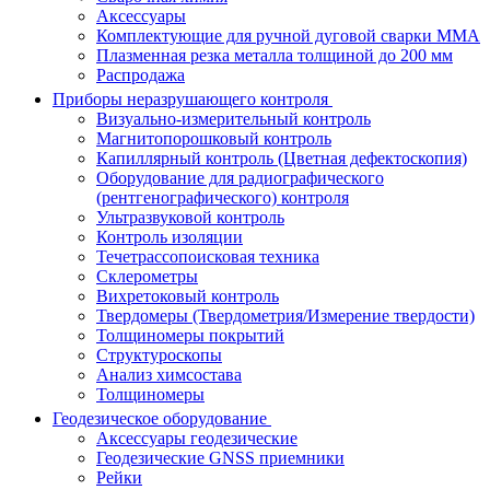
Аксессуары
Комплектующие для ручной дуговой сварки MMA
Плазменная резка металла толщиной до 200 мм
Распродажа
Приборы неразрушающего контроля
Визуально-измерительный контроль
Магнитопорошковый контроль
Капиллярный контроль (Цветная дефектоскопия)
Оборудование для радиографического
(рентгенографического) контроля
Ультразвуковой контроль
Контроль изоляции
Течетрассопоисковая техника
Склерометры
Вихретоковый контроль
Твердомеры (Твердометрия/Измерение твердости)
Толщиномеры покрытий
Структуроскопы
Анализ химсостава
Толщиномеры
Геодезическое оборудование
Аксессуары геодезические
Геодезические GNSS приемники
Рейки