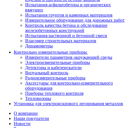
Испытания асфальтобетона и органических
вяжущих
Испытания грунтов и каменных материалов
Измерительное оборудование для дорожных работ
Контроль качества бетона и обследование
железобетонных конструкций
Испытания растворной и бетонной смеси
Влагомер строительных материалов
Динамометры
Контрольно измерительные приборы
Измерители параметров окружающей среды
Электроизмерительные приборы
Детекторы и кабелеискатели
Визуальный контроль
Радиоизмерительные приборы
Аксессуары для контрольно-измерительного
оборудования
Приборы теплового контроля
Тепловизоры
Установка для электроискрового легирования металлов
О компании
Наши покупатели
Новости