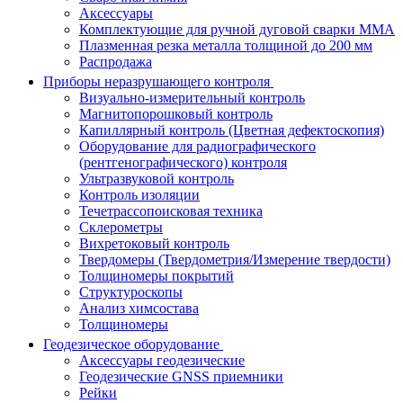
Аксессуары
Комплектующие для ручной дуговой сварки MMA
Плазменная резка металла толщиной до 200 мм
Распродажа
Приборы неразрушающего контроля
Визуально-измерительный контроль
Магнитопорошковый контроль
Капиллярный контроль (Цветная дефектоскопия)
Оборудование для радиографического
(рентгенографического) контроля
Ультразвуковой контроль
Контроль изоляции
Течетрассопоисковая техника
Склерометры
Вихретоковый контроль
Твердомеры (Твердометрия/Измерение твердости)
Толщиномеры покрытий
Структуроскопы
Анализ химсостава
Толщиномеры
Геодезическое оборудование
Аксессуары геодезические
Геодезические GNSS приемники
Рейки