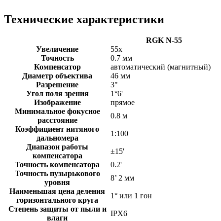
Технические характеристики
RGK N-55
Увеличение
55x
Точность
0.7 мм
Компенсатор
автоматический (магнитный)
Диаметр объектива
46 мм
Разрешение
3"
Угол поля зрения
1°6'
Изображение
прямое
Минимальное фокусное
0.8 м
расстояние
Коэффициент нитяного
1:100
дальномера
Диапазон работы
±15'
компенсатора
Точность компенсатора
0.2'
Точность пузырькового
8’ 2 мм
уровня
Наименьшая цена деления
1° или 1 гон
горизонтального круга
Степень защиты от пыли и
IPX6
влаги