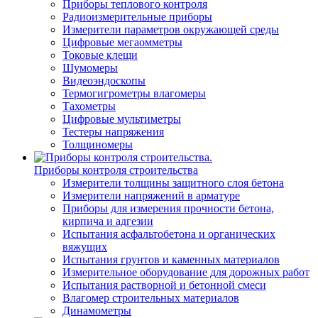
Приборы теплового контроля
Радиоизмерительные приборы
Измерители параметров окружающей среды
Цифровые мегаомметры
Токовые клещи
Шумомеры
Видеоэндоскопы
Термогигрометры влагомеры
Тахометры
Цифровые мультиметры
Тестеры напряжения
Толщиномеры
Приборы контроля строительства
Измерители толщины защитного слоя бетона
Измерители напряжений в арматуре
Приборы для измерения прочности бетона,
кирпича и адгезии
Испытания асфальтобетона и органических
вяжущих
Испытания грунтов и каменных материалов
Измерительное оборудование для дорожных работ
Испытания растворной и бетонной смеси
Влагомер строительных материалов
Динамометры