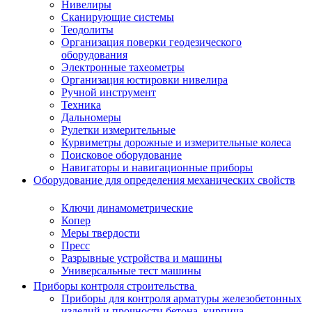
Нивелиры
Сканирующие системы
Теодолиты
Организация поверки геодезического
оборудования
Электронные тахеометры
Организация юстировки нивелира
Ручной инструмент
Техника
Дальномеры
Рулетки измерительные
Курвиметры дорожные и измерительные колеса
Поисковое оборудование
Навигаторы и навигационные приборы
Оборудование для определения механических свойств
Ключи динамометрические
Копер
Меры твердости
Пресс
Разрывные устройства и машины
Универсальные тест машины
Приборы контроля строительства
Приборы для контроля арматуры железобетонных
изделий и прочности бетона, кирпича