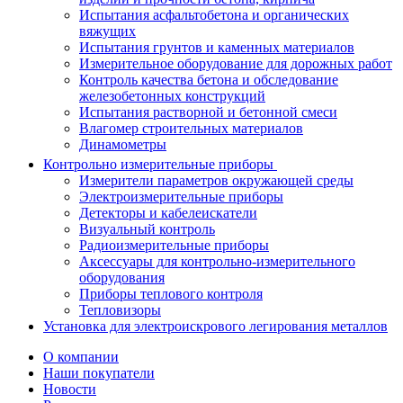
Испытания асфальтобетона и органических
вяжущих
Испытания грунтов и каменных материалов
Измерительное оборудование для дорожных работ
Контроль качества бетона и обследование
железобетонных конструкций
Испытания растворной и бетонной смеси
Влагомер строительных материалов
Динамометры
Контрольно измерительные приборы
Измерители параметров окружающей среды
Электроизмерительные приборы
Детекторы и кабелеискатели
Визуальный контроль
Радиоизмерительные приборы
Аксессуары для контрольно-измерительного
оборудования
Приборы теплового контроля
Тепловизоры
Установка для электроискрового легирования металлов
О компании
Наши покупатели
Новости