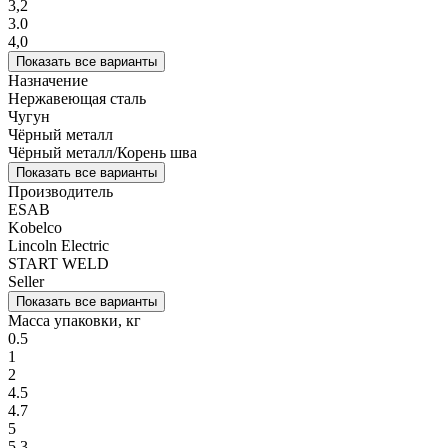
3,2
3.0
4,0
Показать все варианты
Назначение
Нержавеющая сталь
Чугун
Чёрный металл
Чёрный металл/Корень шва
Показать все варианты
Производитель
ESAB
Kobelco
Lincoln Electric
START WELD
Seller
Показать все варианты
Масса упаковки, кг
0.5
1
2
4.5
4.7
5
5.3