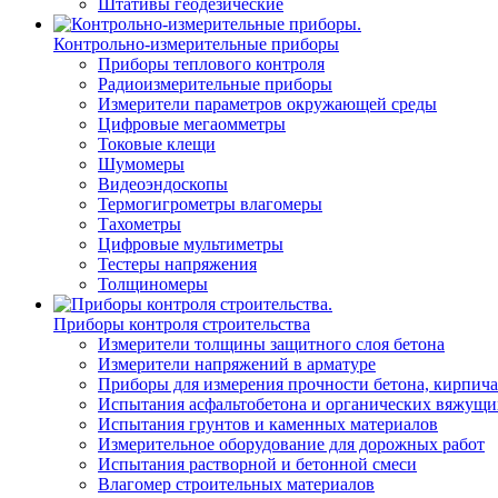
Штативы геодезические
Контрольно-измерительные приборы
Приборы теплового контроля
Радиоизмерительные приборы
Измерители параметров окружающей среды
Цифровые мегаомметры
Токовые клещи
Шумомеры
Видеоэндоскопы
Термогигрометры влагомеры
Тахометры
Цифровые мультиметры
Тестеры напряжения
Толщиномеры
Приборы контроля строительства
Измерители толщины защитного слоя бетона
Измерители напряжений в арматуре
Приборы для измерения прочности бетона, кирпича
Испытания асфальтобетона и органических вяжущи
Испытания грунтов и каменных материалов
Измерительное оборудование для дорожных работ
Испытания растворной и бетонной смеси
Влагомер строительных материалов