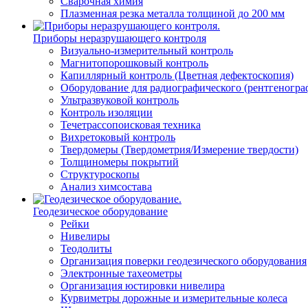
Сварочная химия
Плазменная резка металла толщиной до 200 мм
Приборы неразрушающего контроля
Визуально-измерительный контроль
Магнитопорошковый контроль
Капиллярный контроль (Цветная дефектоскопия)
Оборудование для радиографического (рентгеногра
Ультразвуковой контроль
Контроль изоляции
Течетрассопоисковая техника
Вихретоковый контроль
Твердомеры (Твердометрия/Измерение твердости)
Толщиномеры покрытий
Структуроскопы
Анализ химсостава
Геодезическое оборудование
Рейки
Нивелиры
Теодолиты
Организация поверки геодезического оборудования
Электронные тахеометры
Организация юстировки нивелира
Курвиметры дорожные и измерительные колеса