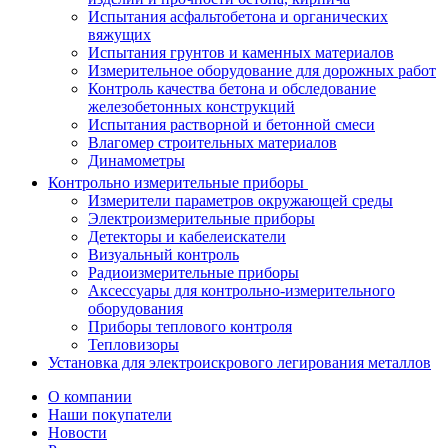
Испытания асфальтобетона и органических
вяжущих
Испытания грунтов и каменных материалов
Измерительное оборудование для дорожных работ
Контроль качества бетона и обследование
железобетонных конструкций
Испытания растворной и бетонной смеси
Влагомер строительных материалов
Динамометры
Контрольно измерительные приборы
Измерители параметров окружающей среды
Электроизмерительные приборы
Детекторы и кабелеискатели
Визуальный контроль
Радиоизмерительные приборы
Аксессуары для контрольно-измерительного
оборудования
Приборы теплового контроля
Тепловизоры
Установка для электроискрового легирования металлов
О компании
Наши покупатели
Новости