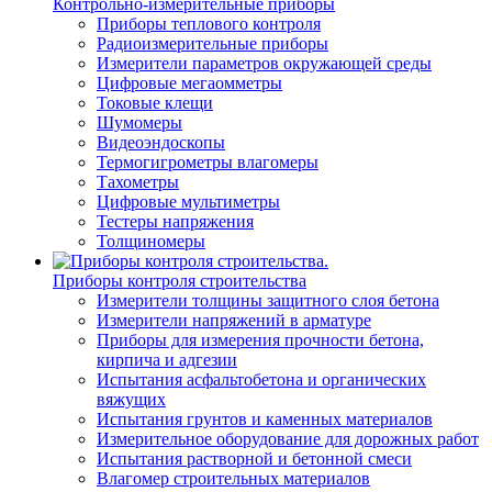
Контрольно-измерительные приборы
Приборы теплового контроля
Радиоизмерительные приборы
Измерители параметров окружающей среды
Цифровые мегаомметры
Токовые клещи
Шумомеры
Видеоэндоскопы
Термогигрометры влагомеры
Тахометры
Цифровые мультиметры
Тестеры напряжения
Толщиномеры
Приборы контроля строительства
Измерители толщины защитного слоя бетона
Измерители напряжений в арматуре
Приборы для измерения прочности бетона,
кирпича и адгезии
Испытания асфальтобетона и органических
вяжущих
Испытания грунтов и каменных материалов
Измерительное оборудование для дорожных работ
Испытания растворной и бетонной смеси
Влагомер строительных материалов