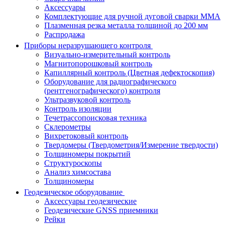
Аксессуары
Комплектующие для ручной дуговой сварки MMA
Плазменная резка металла толщиной до 200 мм
Распродажа
Приборы неразрушающего контроля
Визуально-измерительный контроль
Магнитопорошковый контроль
Капиллярный контроль (Цветная дефектоскопия)
Оборудование для радиографического
(рентгенографического) контроля
Ультразвуковой контроль
Контроль изоляции
Течетрассопоисковая техника
Склерометры
Вихретоковый контроль
Твердомеры (Твердометрия/Измерение твердости)
Толщиномеры покрытий
Структуроскопы
Анализ химсостава
Толщиномеры
Геодезическое оборудование
Аксессуары геодезические
Геодезические GNSS приемники
Рейки