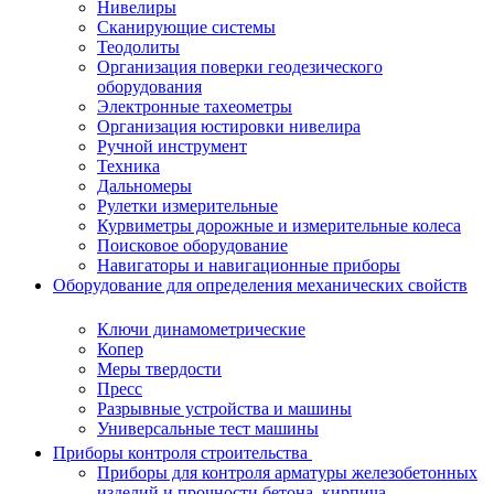
Нивелиры
Сканирующие системы
Теодолиты
Организация поверки геодезического
оборудования
Электронные тахеометры
Организация юстировки нивелира
Ручной инструмент
Техника
Дальномеры
Рулетки измерительные
Курвиметры дорожные и измерительные колеса
Поисковое оборудование
Навигаторы и навигационные приборы
Оборудование для определения механических свойств
Ключи динамометрические
Копер
Меры твердости
Пресс
Разрывные устройства и машины
Универсальные тест машины
Приборы контроля строительства
Приборы для контроля арматуры железобетонных
изделий и прочности бетона, кирпича