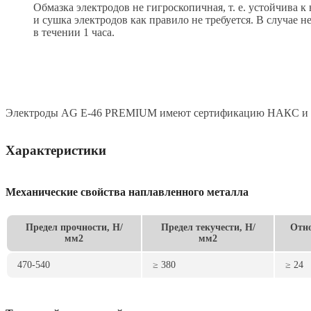
Обмазка электродов не гигроскопичная, т. е. устойчива 
и сушка электродов как правило не требуется. В случае 
в течении 1 часа.
Электроды AG E-46 PREMIUM имеют сертификацию НАКС и се
Характеристики
Механические свойства наплавленного металла
Предел прочности, Н/
Предел текучести, Н/
Отно
мм2
мм2
470-540
≥ 380
≥ 24