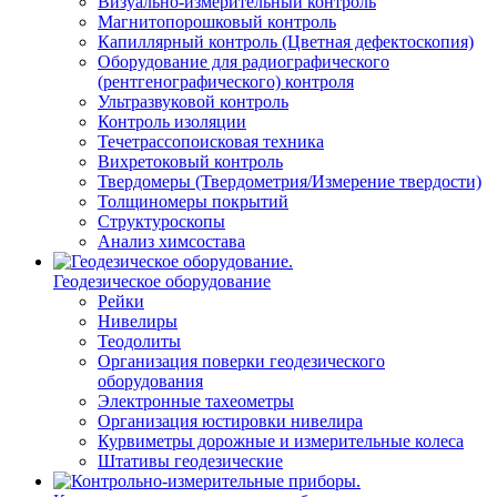
Визуально-измерительный контроль
Магнитопорошковый контроль
Капиллярный контроль (Цветная дефектоскопия)
Оборудование для радиографического
(рентгенографического) контроля
Ультразвуковой контроль
Контроль изоляции
Течетрассопоисковая техника
Вихретоковый контроль
Твердомеры (Твердометрия/Измерение твердости)
Толщиномеры покрытий
Структуроскопы
Анализ химсостава
Геодезическое оборудование
Рейки
Нивелиры
Теодолиты
Организация поверки геодезического
оборудования
Электронные тахеометры
Организация юстировки нивелира
Курвиметры дорожные и измерительные колеса
Штативы геодезические