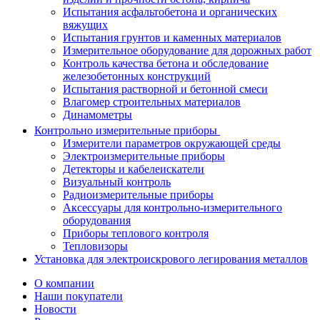
Испытания асфальтобетона и органических
вяжущих
Испытания грунтов и каменных материалов
Измерительное оборудование для дорожных работ
Контроль качества бетона и обследование
железобетонных конструкций
Испытания растворной и бетонной смеси
Влагомер строительных материалов
Динамометры
Контрольно измерительные приборы
Измерители параметров окружающей среды
Электроизмерительные приборы
Детекторы и кабелеискатели
Визуальный контроль
Радиоизмерительные приборы
Аксессуары для контрольно-измерительного
оборудования
Приборы теплового контроля
Тепловизоры
Установка для электроискрового легирования металлов
О компании
Наши покупатели
Новости