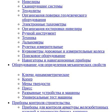
Нивелиры
Сканирующие системы
Теодолиты
Организация поверки геодезического
оборудования
Электронные тахеометры
Организация юстировки нивелира
Ручной инструмент
Техника
Дальномеры
Рулетки измерительные
Курвиметры дорожные и измерительные колеса
Поисковое оборудование
Навигаторы и навигационные приборы
Оборудование для определения механических свойств
Ключи динамометрические
Копер
Меры твердости
Пресс
Разрывные устройства и машины
Универсальные тест машины
Приборы контроля строительства
Приборы для контроля арматуры железобетонных
изделий и прочности бетона, кирпича