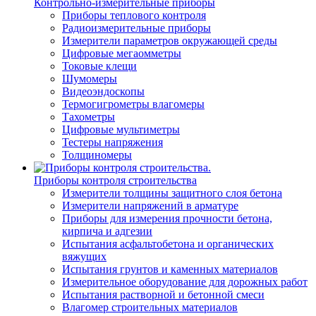
Контрольно-измерительные приборы
Приборы теплового контроля
Радиоизмерительные приборы
Измерители параметров окружающей среды
Цифровые мегаомметры
Токовые клещи
Шумомеры
Видеоэндоскопы
Термогигрометры влагомеры
Тахометры
Цифровые мультиметры
Тестеры напряжения
Толщиномеры
Приборы контроля строительства
Измерители толщины защитного слоя бетона
Измерители напряжений в арматуре
Приборы для измерения прочности бетона,
кирпича и адгезии
Испытания асфальтобетона и органических
вяжущих
Испытания грунтов и каменных материалов
Измерительное оборудование для дорожных работ
Испытания растворной и бетонной смеси
Влагомер строительных материалов