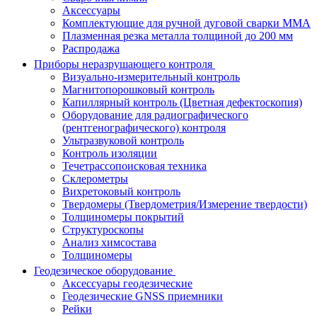
Аксессуары
Комплектующие для ручной дуговой сварки MMA
Плазменная резка металла толщиной до 200 мм
Распродажа
Приборы неразрушающего контроля
Визуально-измерительный контроль
Магнитопорошковый контроль
Капиллярный контроль (Цветная дефектоскопия)
Оборудование для радиографического
(рентгенографического) контроля
Ультразвуковой контроль
Контроль изоляции
Течетрассопоисковая техника
Склерометры
Вихретоковый контроль
Твердомеры (Твердометрия/Измерение твердости)
Толщиномеры покрытий
Структуроскопы
Анализ химсостава
Толщиномеры
Геодезическое оборудование
Аксессуары геодезические
Геодезические GNSS приемники
Рейки