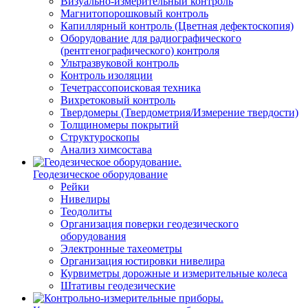
Визуально-измерительный контроль
Магнитопорошковый контроль
Капиллярный контроль (Цветная дефектоскопия)
Оборудование для радиографического
(рентгенографического) контроля
Ультразвуковой контроль
Контроль изоляции
Течетрассопоисковая техника
Вихретоковый контроль
Твердомеры (Твердометрия/Измерение твердости)
Толщиномеры покрытий
Структуроскопы
Анализ химсостава
Геодезическое оборудование
Рейки
Нивелиры
Теодолиты
Организация поверки геодезического
оборудования
Электронные тахеометры
Организация юстировки нивелира
Курвиметры дорожные и измерительные колеса
Штативы геодезические