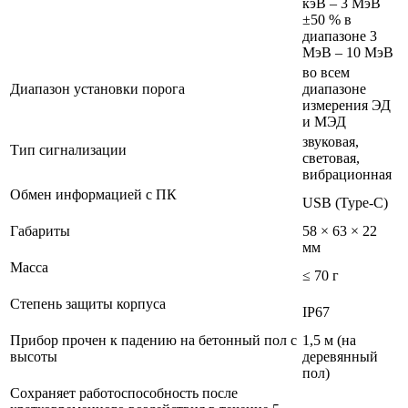
кэВ – 3 МэВ
±50 % в
диапазоне 3
МэВ – 10 МэВ
во всем
Диапазон установки порога
диапазоне
измерения ЭД
и МЭД
звуковая,
Тип сигнализации
световая,
вибрационная
Обмен информацией с ПК
USB (Type-C)
Габариты
58 × 63 × 22
мм
Масса
≤ 70 г
Степень защиты корпуса
IP67
Прибор прочен к падению на бетонный пол с
1,5 м (на
высоты
деревянный
пол)
Сохраняет работоспособность после