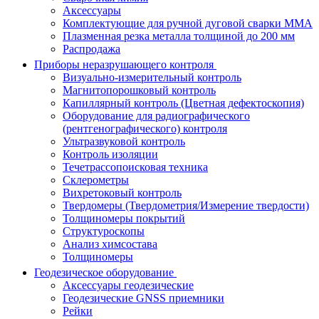
Аксессуары
Комплектующие для ручной дуговой сварки MMA
Плазменная резка металла толщиной до 200 мм
Распродажа
Приборы неразрушающего контроля
Визуально-измерительный контроль
Магнитопорошковый контроль
Капиллярный контроль (Цветная дефектоскопия)
Оборудование для радиографического
(рентгенографического) контроля
Ультразвуковой контроль
Контроль изоляции
Течетрассопоисковая техника
Склерометры
Вихретоковый контроль
Твердомеры (Твердометрия/Измерение твердости)
Толщиномеры покрытий
Структуроскопы
Анализ химсостава
Толщиномеры
Геодезическое оборудование
Аксессуары геодезические
Геодезические GNSS приемники
Рейки