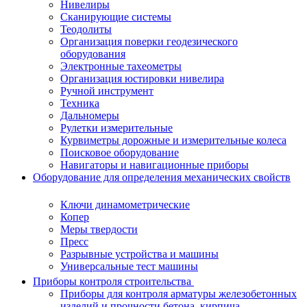
Нивелиры
Сканирующие системы
Теодолиты
Организация поверки геодезического
оборудования
Электронные тахеометры
Организация юстировки нивелира
Ручной инструмент
Техника
Дальномеры
Рулетки измерительные
Курвиметры дорожные и измерительные колеса
Поисковое оборудование
Навигаторы и навигационные приборы
Оборудование для определения механических свойств
Ключи динамометрические
Копер
Меры твердости
Пресс
Разрывные устройства и машины
Универсальные тест машины
Приборы контроля строительства
Приборы для контроля арматуры железобетонных
изделий и прочности бетона, кирпича