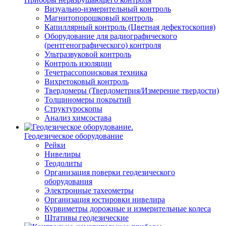
Визуально-измерительный контроль
Магнитопорошковый контроль
Капиллярный контроль (Цветная дефектоскопия)
Оборудование для радиографического
(рентгенографического) контроля
Ультразвуковой контроль
Контроль изоляции
Течетрассопоисковая техника
Вихретоковый контроль
Твердомеры (Твердометрия/Измерение твердости)
Толщиномеры покрытий
Структуроскопы
Анализ химсостава
Геодезическое оборудование
Рейки
Нивелиры
Теодолиты
Организация поверки геодезического
оборудования
Электронные тахеометры
Организация юстировки нивелира
Курвиметры дорожные и измерительные колеса
Штативы геодезические