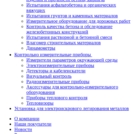
Испытания асфальтобетона и органических
вяжущих
Испытания грунтов и каменных материалов
Измерительное оборудование для дорожных работ
Контроль качества бетона и обследование
железобетонных конструкций
Испытания растворной и бетонной смеси
Влагомер строительных материалов
Динамометры
Контрольно измерительные приборы
Измерители параметров окружающей среды
Электроизмерительные приборы
Детекторы и кабелеискатели
Визуальный контроль
Радиоизмерительные приборы
Аксессуары для контрольно-измерительного
оборудования
Приборы теплового контроля
Тепловизоры
Установка для электроискрового легирования металлов
О компании
Наши покупатели
Новости