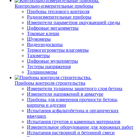
Контрольно-измерительные приборы
Приборы теплового контроля
Радиоизмерительные приборы
Измерители параметров окружающей среды
Цифровые мегаомметры
Токовые клещи
Шумомеры
Видеоэндоскопы
Термогигрометры влагомеры
Тахометры
Цифровые мультиметры
Тестеры напряжения
Толщиномеры
Приборы контроля строительства
Измерители толщины защитного слоя бетона
Измерители напряжений в арматуре
Приборы для измерения прочности бетона,
кирпича и адгезии
Испытания асфальтобетона и органических
вяжущих
Испытания грунтов и каменных материалов
Измерительное оборудование для дорожных работ
Испытания растворной и бетонной смеси