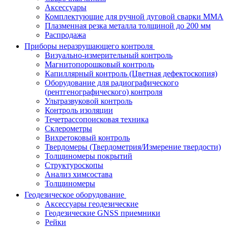
Аксессуары
Комплектующие для ручной дуговой сварки MMA
Плазменная резка металла толщиной до 200 мм
Распродажа
Приборы неразрушающего контроля
Визуально-измерительный контроль
Магнитопорошковый контроль
Капиллярный контроль (Цветная дефектоскопия)
Оборудование для радиографического
(рентгенографического) контроля
Ультразвуковой контроль
Контроль изоляции
Течетрассопоисковая техника
Склерометры
Вихретоковый контроль
Твердомеры (Твердометрия/Измерение твердости)
Толщиномеры покрытий
Структуроскопы
Анализ химсостава
Толщиномеры
Геодезическое оборудование
Аксессуары геодезические
Геодезические GNSS приемники
Рейки