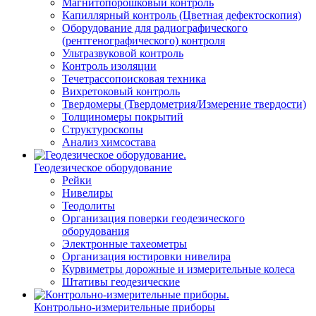
Магнитопорошковый контроль
Капиллярный контроль (Цветная дефектоскопия)
Оборудование для радиографического
(рентгенографического) контроля
Ультразвуковой контроль
Контроль изоляции
Течетрассопоисковая техника
Вихретоковый контроль
Твердомеры (Твердометрия/Измерение твердости)
Толщиномеры покрытий
Структуроскопы
Анализ химсостава
Геодезическое оборудование
Рейки
Нивелиры
Теодолиты
Организация поверки геодезического
оборудования
Электронные тахеометры
Организация юстировки нивелира
Курвиметры дорожные и измерительные колеса
Штативы геодезические
Контрольно-измерительные приборы