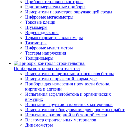
Приборы теплового контроля
Радиоизмерительные приборы
Измерители параметров окружающей среды
Цифровые мегаомметры
Токовые клещи
Шумомеры
Видеоэндоскопы
Термогигрометры влагомеры
Тахометры
Цифровые мультиметры
Тестеры напряжения
Толщиномеры
Приборы контроля строительства
Измерители толщины защитного слоя бетона
Измерители напряжений в арматуре
Приборы для измерения прочности бетона,
кирпича и адгезии
Испытания асфальтобетона и органических
вяжущих
Испытания грунтов и каменных материалов
Измерительное оборудование для дорожных работ
Испытания растворной и бетонной смеси
Влагомер строительных материалов
Динамометры