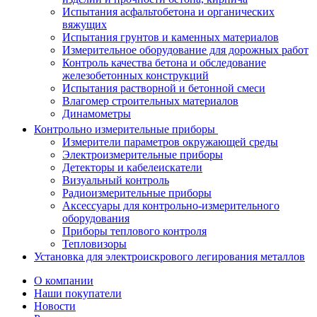
Испытания асфальтобетона и органических
вяжущих
Испытания грунтов и каменных материалов
Измерительное оборудование для дорожных работ
Контроль качества бетона и обследование
железобетонных конструкций
Испытания растворной и бетонной смеси
Влагомер строительных материалов
Динамометры
Контрольно измерительные приборы
Измерители параметров окружающей среды
Электроизмерительные приборы
Детекторы и кабелеискатели
Визуальный контроль
Радиоизмерительные приборы
Аксессуары для контрольно-измерительного
оборудования
Приборы теплового контроля
Тепловизоры
Установка для электроискрового легирования металлов
О компании
Наши покупатели
Новости