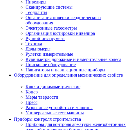
Нивелиры
Сканирующие системы
Теодолиты
Организация поверки геодезического
оборудования
Электронные тахеометры
Организация юстировки нивелира
Ручной инструмент
Техника
Дальномеры
Рулетки измерительные
Курвиметры дорожные и измерительные колеса
Поисковое оборудование
Навигаторы и навигационные приборы
Оборудование для определения механических свойств
Ключи динамометрические
Копер
Меры твердости
Пресс
Разрывные устройства и машины
Универсальные тест машины
Приборы контроля строительства
Приборы для контроля арматуры железобетонных
изделий и прочности бетона, кирпича