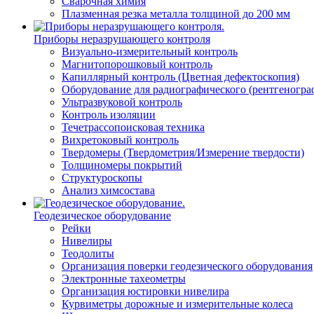
Сварочная химия
Плазменная резка металла толщиной до 200 мм
Приборы неразрушающего контроля
Визуально-измерительный контроль
Магнитопорошковый контроль
Капиллярный контроль (Цветная дефектоскопия)
Оборудование для радиографического (рентгеногра
Ультразвуковой контроль
Контроль изоляции
Течетрассопоисковая техника
Вихретоковый контроль
Твердомеры (Твердометрия/Измерение твердости)
Толщиномеры покрытий
Структуроскопы
Анализ химсостава
Геодезическое оборудование
Рейки
Нивелиры
Теодолиты
Организация поверки геодезического оборудования
Электронные тахеометры
Организация юстировки нивелира
Курвиметры дорожные и измерительные колеса