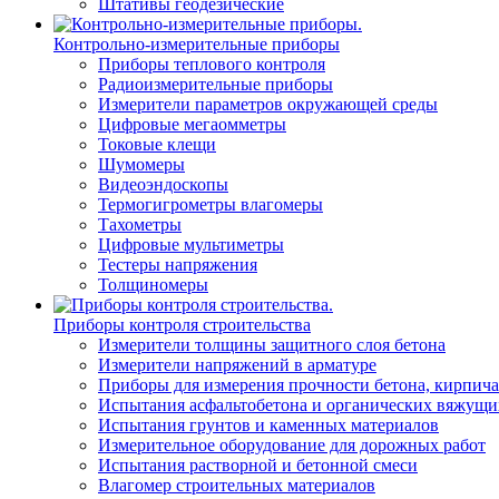
Штативы геодезические
Контрольно-измерительные приборы
Приборы теплового контроля
Радиоизмерительные приборы
Измерители параметров окружающей среды
Цифровые мегаомметры
Токовые клещи
Шумомеры
Видеоэндоскопы
Термогигрометры влагомеры
Тахометры
Цифровые мультиметры
Тестеры напряжения
Толщиномеры
Приборы контроля строительства
Измерители толщины защитного слоя бетона
Измерители напряжений в арматуре
Приборы для измерения прочности бетона, кирпича
Испытания асфальтобетона и органических вяжущи
Испытания грунтов и каменных материалов
Измерительное оборудование для дорожных работ
Испытания растворной и бетонной смеси
Влагомер строительных материалов