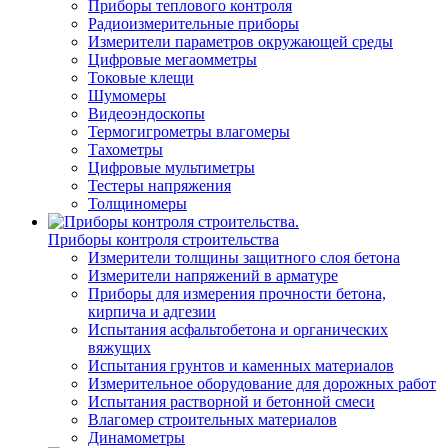
Приборы теплового контроля
Радиоизмерительные приборы
Измерители параметров окружающей среды
Цифровые мегаомметры
Токовые клещи
Шумомеры
Видеоэндоскопы
Термогигрометры влагомеры
Тахометры
Цифровые мультиметры
Тестеры напряжения
Толщиномеры
Приборы контроля строительства
Измерители толщины защитного слоя бетона
Измерители напряжений в арматуре
Приборы для измерения прочности бетона,
кирпича и адгезии
Испытания асфальтобетона и органических
вяжущих
Испытания грунтов и каменных материалов
Измерительное оборудование для дорожных работ
Испытания растворной и бетонной смеси
Влагомер строительных материалов
Динамометры