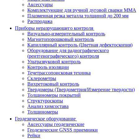
Аксессуары
Комплектующие для ручной дуговой сварки MMA
Плазменная резка металла толщиной до 200 мм
Распродажа
Приборы неразрушающего контроля
Визуально-измерительный контроль
Магнитопорошковый контроль
Капиллярный контроль (Цветная дефектоскопия)
Оборудование для радиографического
(рентгенографического) контроля
Ультразвуковой контроль
Контроль изоляции
Течетрассопоисковая техника
Склерометры
Вихретоковый контроль
Твердомеры (Твердометрия/Измерение твердости)
Толщиномеры покрытий
Структуроскопы
Анализ химсостава
Толщиномеры
Геодезическое оборудование
Аксессуары геодезические
Геодезические GNSS приемники
Рейки