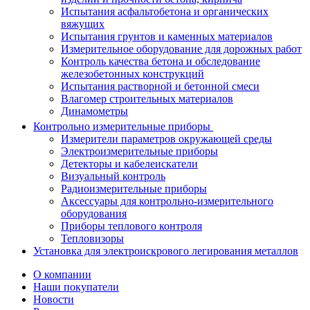
Испытания асфальтобетона и органических
вяжущих
Испытания грунтов и каменных материалов
Измерительное оборудование для дорожных работ
Контроль качества бетона и обследование
железобетонных конструкций
Испытания растворной и бетонной смеси
Влагомер строительных материалов
Динамометры
Контрольно измерительные приборы
Измерители параметров окружающей среды
Электроизмерительные приборы
Детекторы и кабелеискатели
Визуальный контроль
Радиоизмерительные приборы
Аксессуары для контрольно-измерительного
оборудования
Приборы теплового контроля
Тепловизоры
Установка для электроискрового легирования металлов
О компании
Наши покупатели
Новости