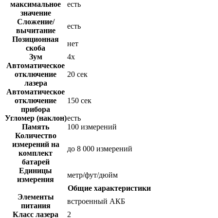
максимальное
есть
значение
Сложение/
есть
вычитание
Позиционная
нет
скоба
Зум
4х
Автоматическое
отключение
20 сек
лазера
Автоматическое
отключение
150 сек
прибора
Угломер (наклон)
есть
Память
100 измерений
Количество
измерений на
до 8 000 измерений
комплект
батарей
Единицы
метр/фут/дюйм
измерения
Общие характеристики
Элементы
встроенный АКБ
питания
Класс лазера
2