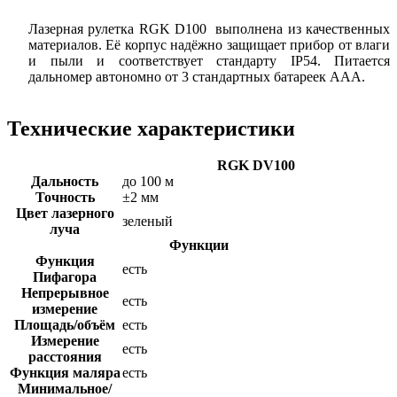
Лазерная рулетка
RGK
D
100
выполнена из качественных
материалов. Её корпус надёжно защищает прибор от влаги
и пыли и соответствует стандарту IP54. Питается
дальномер автономно от 3 стандартных батареек ААА.
Технические характеристики
RGK DV100
Дальность
до 100 м
Точность
±2 мм
Цвет лазерного
зеленый
луча
Функции
Функция
есть
Пифагора
Непрерывное
есть
измерение
Площадь/объём
есть
Измерение
есть
расстояния
Функция маляра
есть
Минимальное/