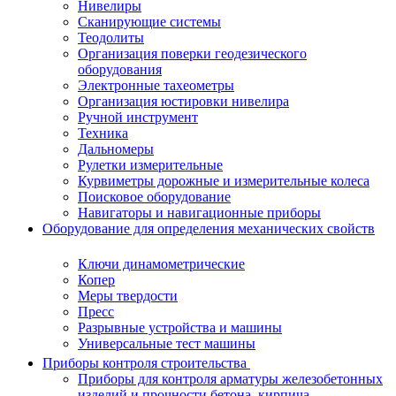
Нивелиры
Сканирующие системы
Теодолиты
Организация поверки геодезического
оборудования
Электронные тахеометры
Организация юстировки нивелира
Ручной инструмент
Техника
Дальномеры
Рулетки измерительные
Курвиметры дорожные и измерительные колеса
Поисковое оборудование
Навигаторы и навигационные приборы
Оборудование для определения механических свойств
Ключи динамометрические
Копер
Меры твердости
Пресс
Разрывные устройства и машины
Универсальные тест машины
Приборы контроля строительства
Приборы для контроля арматуры железобетонных
изделий и прочности бетона, кирпича