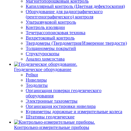
Магнитопорошковый контроль
Капиллярный контроль (Цветная дефектоскопия)
Оборудование для радиографического
(рентгенографического) контроля
Ультразвуковой контроль
Контроль изоляции
Течетрассопоисковая техника
Вихретоковый контроль
Твердомеры (Твердометрия/Измерение твердости)
Толщиномеры покрытий
Структуроскопы
Анализ химсостава
Геодезическое оборудование
Рейки
Нивелиры
Теодолиты
Организация поверки геодезического
оборудования
Электронные тахеометры
Организация юстировки нивелира
Курвиметры дорожные и измерительные колеса
Штативы геодезические
Контрольно-измерительные приборы