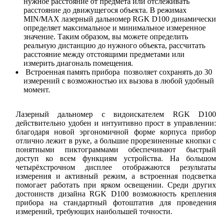
нужное расстояние от предмета или отслеживать
расстояние до движущегося объекта. В режимах
MIN
/
MAX
лазерный
дальномер
RGK
D
100
динамически
определяет максимальное и минимальное измеренное
значение. Таким образом, вы можете определить
реальную дистанцию до нужного объекта, рассчитать
расстояние между отстоящими предметами или
измерить диагональ помещения.
Встроенная память прибора
позволяет сохранять до 30
измерений с возможностью их вызова в любой удобный
момент.
Лазерный дальномер с видоискателем
RGK
D
100
действительно удобен и интуитивно прост в управлении:
благодаря новой эргономичной форме корпуса прибор
отлично лежит в руке, а большие прорезиненные кнопки с
понятными пиктограммами обеспечивают быстрый
доступ ко всем функциям устройства. На большом
четырёхстрочном дисплее отображаются результаты
измерения и активный режим, а встроенная подсветка
помогает работать при ярком освещении. Среди других
достоинств дизайна
RGK
D
100
возможность крепления
прибора на стандартный фотоштатив для проведения
измерений, требующих наибольшей точности.