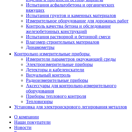
Испытания асфальтобетона и органических
вяжущих
Испытания грунтов и каменных материалов
Измерительное оборудование для дорожных работ
Контроль качества бетона и обследование
железобетонных конструкций
Испытания растворной и бетонной смеси
Влагомер строительных материалов
Динамометры
Контрольно измерительные приборы
Измерители параметров окружающей среды
Электроизмерительные приборы
Детекторы и кабелеискатели
Визуальный контроль
Радиоизмерительные приборы
Аксессуары для контрольно-измерительного
оборудования
Приборы теплового контроля
Тепловизоры
Установка для электроискрового легирования металлов
О компании
Наши покупатели
Новости