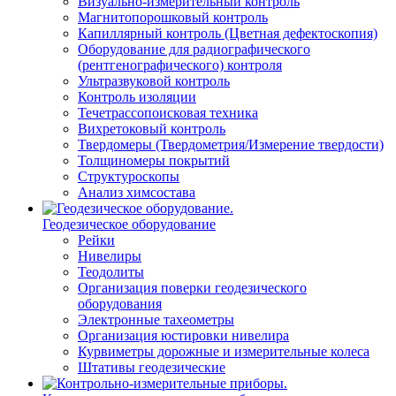
Визуально-измерительный контроль
Магнитопорошковый контроль
Капиллярный контроль (Цветная дефектоскопия)
Оборудование для радиографического
(рентгенографического) контроля
Ультразвуковой контроль
Контроль изоляции
Течетрассопоисковая техника
Вихретоковый контроль
Твердомеры (Твердометрия/Измерение твердости)
Толщиномеры покрытий
Структуроскопы
Анализ химсостава
Геодезическое оборудование
Рейки
Нивелиры
Теодолиты
Организация поверки геодезического
оборудования
Электронные тахеометры
Организация юстировки нивелира
Курвиметры дорожные и измерительные колеса
Штативы геодезические