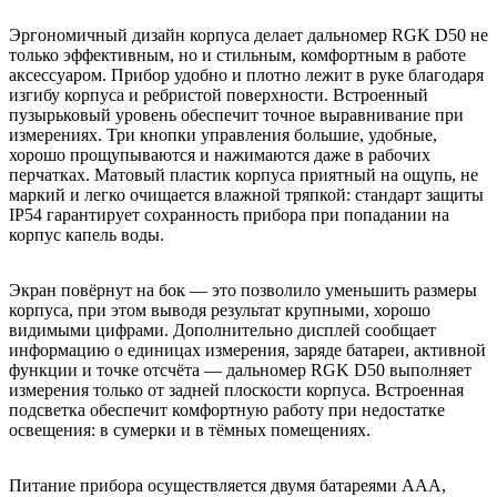
Эргономичный дизайн корпуса делает дальномер RGK D50 не
только эффективным, но и стильным, комфортным в работе
аксессуаром. Прибор удобно и плотно лежит в руке благодаря
изгибу корпуса и ребристой поверхности. Встроенный
пузырьковый уровень обеспечит точное выравнивание при
измерениях. Три кнопки управления большие, удобные,
хорошо прощупываются и нажимаются даже в рабочих
перчатках. Матовый пластик корпуса приятный на ощупь, не
маркий и легко очищается влажной тряпкой: стандарт защиты
IP54 гарантирует сохранность прибора при попадании на
корпус капель воды.
Экран повёрнут на бок — это позволило уменьшить размеры
корпуса, при этом выводя результат крупными, хорошо
видимыми цифрами. Дополнительно дисплей сообщает
информацию о единицах измерения, заряде батареи, активной
функции и точке отсчёта — дальномер RGK D50 выполняет
измерения только от задней плоскости корпуса. Встроенная
подсветка обеспечит комфортную работу при недостатке
освещения: в сумерки и в тёмных помещениях.
Питание прибора осуществляется двумя батареями ААА,