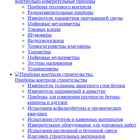
Контрольно-измерительные приборы
Приборы теплового контроля
Радиоизмерительные приборы
Измерители параметров окружающей среды
Цифровые мегаомметры
Токовые клещи
Шумомеры
Видеоэндоскопы
Термогигрометры влагомеры
Тахометры
Цифровые мультиметры
Тестеры напряжения
Толщиномеры
Приборы контроля строительства
Измерители толщины защитного слоя бетона
Измерители напряжений в арматуре
Приборы для измерения прочности бетона,
кирпича и адгезии
Испытания асфальтобетона и органических
вяжущих
Испытания грунтов и каменных материалов
Измерительное оборудование для дорожных работ
Испытания растворной и бетонной смеси
Влагомер строительных материалов