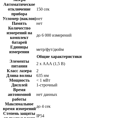
Автоматическое
отключение
150 сек
прибора
Угломер (наклон)
нет
Память
нет
Количество
измерений на
до 6 000 измерений
комплект
батарей
Единицы
метр/фут/дюйм
измерения
Общие характеристики
Элементы
2 х ААА (1,5 В)
питания
Класс лазера
2
Длина волны
635 нм
Мощность
< 1 мВт
Дисплей
1-строчный
Время
автономной
нет данных
работы
Максимальное
до 4 сек
время измерений
Степень защиты
IP54