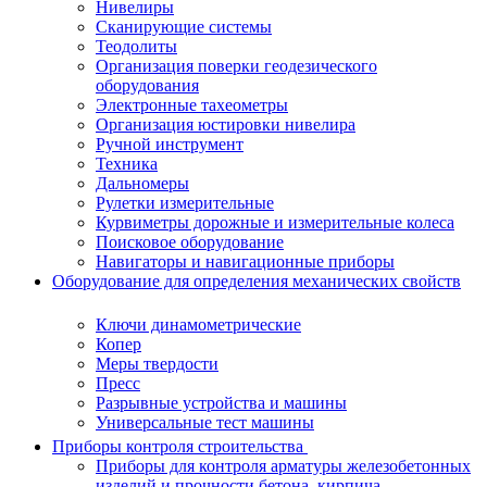
Нивелиры
Сканирующие системы
Теодолиты
Организация поверки геодезического
оборудования
Электронные тахеометры
Организация юстировки нивелира
Ручной инструмент
Техника
Дальномеры
Рулетки измерительные
Курвиметры дорожные и измерительные колеса
Поисковое оборудование
Навигаторы и навигационные приборы
Оборудование для определения механических свойств
Ключи динамометрические
Копер
Меры твердости
Пресс
Разрывные устройства и машины
Универсальные тест машины
Приборы контроля строительства
Приборы для контроля арматуры железобетонных
изделий и прочности бетона, кирпича