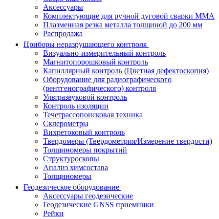
Аксессуары
Комплектующие для ручной дуговой сварки MMA
Плазменная резка металла толщиной до 200 мм
Распродажа
Приборы неразрушающего контроля
Визуально-измерительный контроль
Магнитопорошковый контроль
Капиллярный контроль (Цветная дефектоскопия)
Оборудование для радиографического
(рентгенографического) контроля
Ультразвуковой контроль
Контроль изоляции
Течетрассопоисковая техника
Склерометры
Вихретоковый контроль
Твердомеры (Твердометрия/Измерение твердости)
Толщиномеры покрытий
Структуроскопы
Анализ химсостава
Толщиномеры
Геодезическое оборудование
Аксессуары геодезические
Геодезические GNSS приемники
Рейки