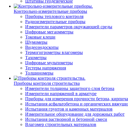
Штативы геодезические
Контрольно-измерительные приборы
Приборы теплового контроля
Радиоизмерительные приборы
Измерители параметров окружающей среды
Цифровые мегаомметры
Токовые клещи
Шумомеры
Видеоэндоскопы
Термогигрометры влагомеры
Тахометры
Цифровые мультиметры
Тестеры напряжения
Толщиномеры
Приборы контроля строительства
Измерители толщины защитного слоя бетона
Измерители напряжений в арматуре
Приборы для измерения прочности бетона, кирпича
Испытания асфальтобетона и органических вяжущи
Испытания грунтов и каменных материалов
Измерительное оборудование для дорожных работ
Испытания растворной и бетонной смеси
Влагомер строительных материалов