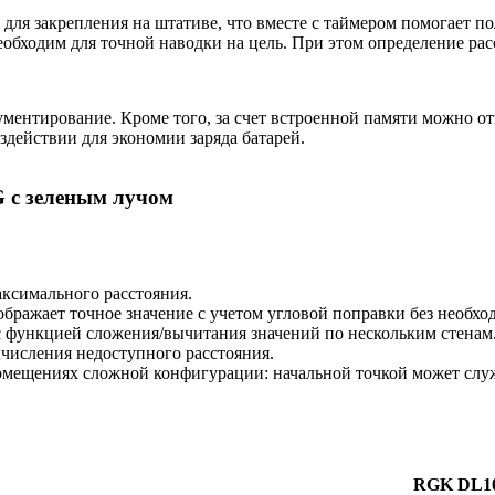
для закрепления на штативе, что вместе с таймером помогает п
обходим для точной наводки на цель. При этом определение рас
ментирование. Кроме того, за счет встроенной памяти можно отк
действии для экономии заряда батарей.
 с зеленым лучом
ксимального расстояния.
тображает точное значение с учетом угловой поправки без необх
 функцией сложения/вычитания значений по нескольким стенам
ычисления недоступного расстояния.
 помещениях сложной конфигурации: начальной точкой может слу
RGK DL1