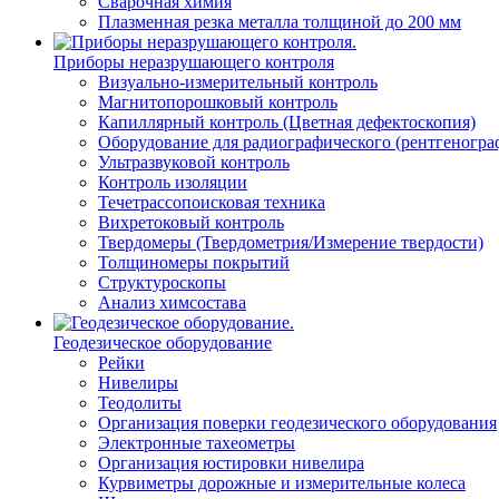
Сварочная химия
Плазменная резка металла толщиной до 200 мм
Приборы неразрушающего контроля
Визуально-измерительный контроль
Магнитопорошковый контроль
Капиллярный контроль (Цветная дефектоскопия)
Оборудование для радиографического (рентгеногра
Ультразвуковой контроль
Контроль изоляции
Течетрассопоисковая техника
Вихретоковый контроль
Твердомеры (Твердометрия/Измерение твердости)
Толщиномеры покрытий
Структуроскопы
Анализ химсостава
Геодезическое оборудование
Рейки
Нивелиры
Теодолиты
Организация поверки геодезического оборудования
Электронные тахеометры
Организация юстировки нивелира
Курвиметры дорожные и измерительные колеса