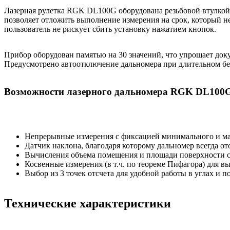
Лазерная рулетка RGK DL100G оборудована резьбовой втулкой 
позволяет отложить выполнение измерения на срок, который не
пользователь не рискует сбить установку нажатием кнопок.
Прибор оборудован памятью на 30 значений, что упрощает доку
Предусмотрено автоотключение дальномера при длительном без
Возможности лазерного дальномера RGK DL100G
Непрерывные измерения с фиксацией минимального и ма
Датчик наклона, благодаря которому дальномер всегда о
Вычисления объема помещения и площади поверхности с
Косвенные измерения (в т.ч. по теореме Пифагора) для в
Выбор из 3 точек отсчета для удобной работы в углах и
Технические характеристики