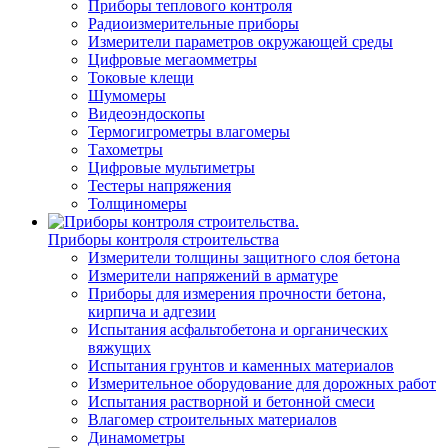
Приборы теплового контроля
Радиоизмерительные приборы
Измерители параметров окружающей среды
Цифровые мегаомметры
Токовые клещи
Шумомеры
Видеоэндоскопы
Термогигрометры влагомеры
Тахометры
Цифровые мультиметры
Тестеры напряжения
Толщиномеры
Приборы контроля строительства
Измерители толщины защитного слоя бетона
Измерители напряжений в арматуре
Приборы для измерения прочности бетона,
кирпича и адгезии
Испытания асфальтобетона и органических
вяжущих
Испытания грунтов и каменных материалов
Измерительное оборудование для дорожных работ
Испытания растворной и бетонной смеси
Влагомер строительных материалов
Динамометры