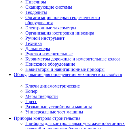
Нивелиры
Сканирующие системы
Теодолиты
Организация поверки геодезического
оборудования
Электронные тахеометры
Организация юстировки нивелира
Ручной инструмент
Техника
Дальномеры
Рулетки измерительные
Курвиметры дорожные и измерительные колеса
Поисковое оборудование
Навигаторы и навигационные приборы
Оборудование для определения механических свойств
Ключи динамометрические
Копер
Меры твердости
Пресс
Разрывные устройства и машины
Универсальные тест машины
Приборы контроля строительства
Приборы для контроля арматуры железобетонных
изделий и прочности бетона, кирпича