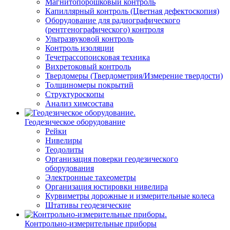
Магнитопорошковый контроль
Капиллярный контроль (Цветная дефектоскопия)
Оборудование для радиографического
(рентгенографического) контроля
Ультразвуковой контроль
Контроль изоляции
Течетрассопоисковая техника
Вихретоковый контроль
Твердомеры (Твердометрия/Измерение твердости)
Толщиномеры покрытий
Структуроскопы
Анализ химсостава
Геодезическое оборудование
Рейки
Нивелиры
Теодолиты
Организация поверки геодезического
оборудования
Электронные тахеометры
Организация юстировки нивелира
Курвиметры дорожные и измерительные колеса
Штативы геодезические
Контрольно-измерительные приборы