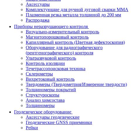
Аксессуары
Комплектующие для ручной дуговой сварки MMA
Плазменная резка металла толщиной до 200 мм
Распродажа
Приборы неразрушающего контроля
Визуально-измерительный контроль
Магнитопорошковый контроль
Капиллярный контроль (Цветная дефектоскопия)
Оборудование для радиографического
(рентгенографического) контроля
Ультразвуковой контроль
Контроль изоляции
Течетрассопоисковая техника
Склерометры
Вихретоковый контроль
Твердомеры (Твердометрия/Измерение твердости)
Толщиномеры покрытий
Структуроскопы
Анализ химсостава
Толщиномеры
Геодезическое оборудование
Аксессуары геодезические
Геодезические GNSS приемники
Рейки