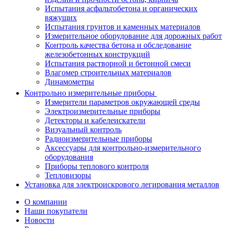
Испытания асфальтобетона и органических
вяжущих
Испытания грунтов и каменных материалов
Измерительное оборудование для дорожных работ
Контроль качества бетона и обследование
железобетонных конструкций
Испытания растворной и бетонной смеси
Влагомер строительных материалов
Динамометры
Контрольно измерительные приборы
Измерители параметров окружающей среды
Электроизмерительные приборы
Детекторы и кабелеискатели
Визуальный контроль
Радиоизмерительные приборы
Аксессуары для контрольно-измерительного
оборудования
Приборы теплового контроля
Тепловизоры
Установка для электроискрового легирования металлов
О компании
Наши покупатели
Новости