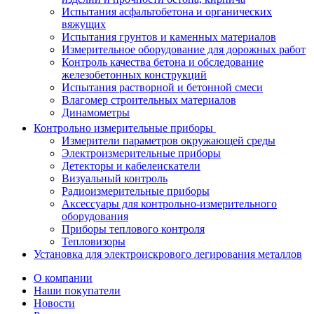
Испытания асфальтобетона и органических
вяжущих
Испытания грунтов и каменных материалов
Измерительное оборудование для дорожных работ
Контроль качества бетона и обследование
железобетонных конструкций
Испытания растворной и бетонной смеси
Влагомер строительных материалов
Динамометры
Контрольно измерительные приборы
Измерители параметров окружающей среды
Электроизмерительные приборы
Детекторы и кабелеискатели
Визуальный контроль
Радиоизмерительные приборы
Аксессуары для контрольно-измерительного
оборудования
Приборы теплового контроля
Тепловизоры
Установка для электроискрового легирования металлов
О компании
Наши покупатели
Новости