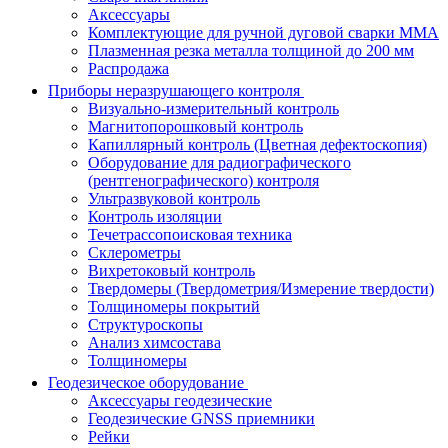
Аксессуары
Комплектующие для ручной дуговой сварки MMA
Плазменная резка металла толщиной до 200 мм
Распродажа
Приборы неразрушающего контроля
Визуально-измерительный контроль
Магнитопорошковый контроль
Капиллярный контроль (Цветная дефектоскопия)
Оборудование для радиографического
(рентгенографического) контроля
Ультразвуковой контроль
Контроль изоляции
Течетрассопоисковая техника
Склерометры
Вихретоковый контроль
Твердомеры (Твердометрия/Измерение твердости)
Толщиномеры покрытий
Структуроскопы
Анализ химсостава
Толщиномеры
Геодезическое оборудование
Аксессуары геодезические
Геодезические GNSS приемники
Рейки