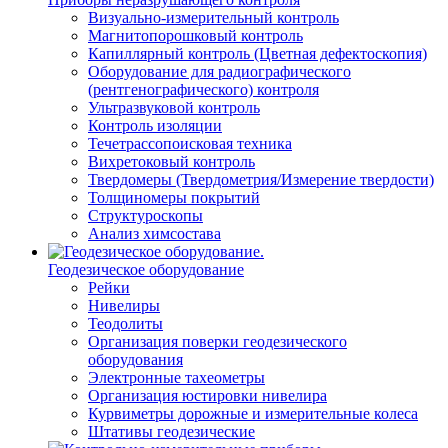
Визуально-измерительный контроль
Магнитопорошковый контроль
Капиллярный контроль (Цветная дефектоскопия)
Оборудование для радиографического
(рентгенографического) контроля
Ультразвуковой контроль
Контроль изоляции
Течетрассопоисковая техника
Вихретоковый контроль
Твердомеры (Твердометрия/Измерение твердости)
Толщиномеры покрытий
Структуроскопы
Анализ химсостава
Геодезическое оборудование
Рейки
Нивелиры
Теодолиты
Организация поверки геодезического
оборудования
Электронные тахеометры
Организация юстировки нивелира
Курвиметры дорожные и измерительные колеса
Штативы геодезические