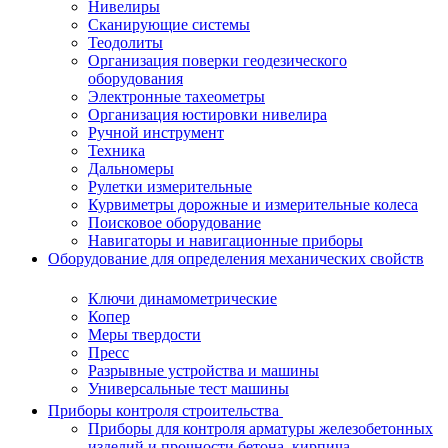
Нивелиры
Сканирующие системы
Теодолиты
Организация поверки геодезического
оборудования
Электронные тахеометры
Организация юстировки нивелира
Ручной инструмент
Техника
Дальномеры
Рулетки измерительные
Курвиметры дорожные и измерительные колеса
Поисковое оборудование
Навигаторы и навигационные приборы
Оборудование для определения механических свойств
Ключи динамометрические
Копер
Меры твердости
Пресс
Разрывные устройства и машины
Универсальные тест машины
Приборы контроля строительства
Приборы для контроля арматуры железобетонных
изделий и прочности бетона, кирпича