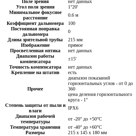
Поле зрения
нет данных
Угол поля зрения
1°20'
Минимальное фокусное
0.6 м
расстояние
Коэффициент дальномера
100
Постоянная поправка
0
дальномера
Длина зрительной трубы
215 мм
Изображение
прямое
Просветленная оптика
нет данных
Диапазон работы
±15'
компенсатора
Точность компенсатора
нет данных
Крепление на штатив
есть
диапазон показаний
горизонтальных углов - от 0 до
Прочее
360
цена деления горизонтального
круга - 1°
Степень защиты от пыли и
IPX6
влаги
Диапазон рабочей
от -20° до +50°С
температуры
Температура хранения
от -40° до +60°С
Размеры
215 x 145 x 180 мм