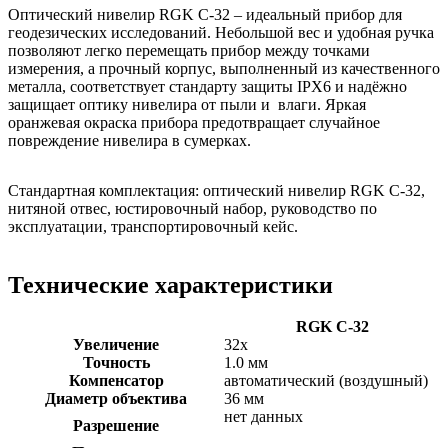
Оптический нивелир RGK C-32 – идеальный прибор для
геодезических исследований. Небольшой вес и удобная ручка
позволяют легко перемещать прибор между точками
измерения, а прочный корпус, выполненный из качественного
металла, соответствует стандарту защиты IPХ6 и надёжно
защищает оптику нивелира от пыли и влаги. Яркая
оранжевая окраска прибора предотвращает случайное
повреждение нивелира в сумерках.
Стандартная комплектация: оптический нивелир RGK C-32,
нитяной отвес, юстировочный набор, руководство по
эксплуатации, транспортировочный кейс.
Технические характеристики
RGK C-32
Увеличение
32х
Точность
1.0 мм
Компенсатор
автоматический (воздушный)
Диаметр объектива
36 мм
нет данных
Разрешение