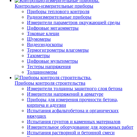
Контрольно-измерительные приборы
Приборы теплового контроля
Радиоизмерительные приборы
Измерители параметров окружающей среды
Цифровые мегаомметры
Токовые клещи
Шумомеры
Видеоэндоскопы
Термогигрометры влагомеры
Тахометры
Цифровые мультиметры
Тестеры напряжения
Толщиномеры
Приборы контроля строительства
Измерители толщины защитного слоя бетона
Измерители напряжений в арматуре
Приборы для измерения прочности бетона,
кирпича и адгезии
Испытания асфальтобетона и органических
вяжущих
Испытания грунтов и каменных материалов
Измерительное оборудование для дорожных работ
Испытания растворной и бетонной смеси