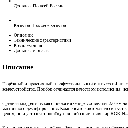
Доставка
По всей России
Качество
Высокое качество
Описание
Технические характеристики
Комплектация
Доставка и оплата
Описание
Надёжный и практичный, профессиональный оптический нивел
землеустройстве. Прибор отличается качеством исполнения, не
Средняя квадратическая ошибка нивелира составляет 2,0 мм н
магнитного демпфирования. Компенсатор автоматически устран
целом, но и устраняет ошибку при вибрации: нивелир RGK N-2
Качественная оптика прибора обеспечивает прямое изображение