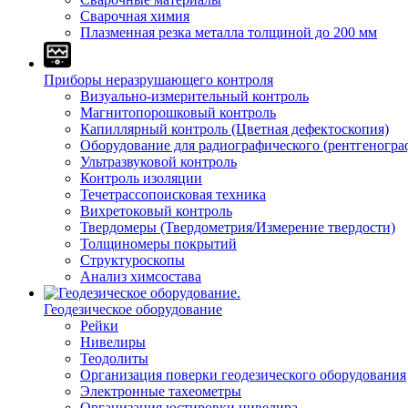
Сварочная химия
Плазменная резка металла толщиной до 200 мм
Приборы неразрушающего контроля
Визуально-измерительный контроль
Магнитопорошковый контроль
Капиллярный контроль (Цветная дефектоскопия)
Оборудование для радиографического (рентгеногра
Ультразвуковой контроль
Контроль изоляции
Течетрассопоисковая техника
Вихретоковый контроль
Твердомеры (Твердометрия/Измерение твердости)
Толщиномеры покрытий
Структуроскопы
Анализ химсостава
Геодезическое оборудование
Рейки
Нивелиры
Теодолиты
Организация поверки геодезического оборудования
Электронные тахеометры
Организация юстировки нивелира