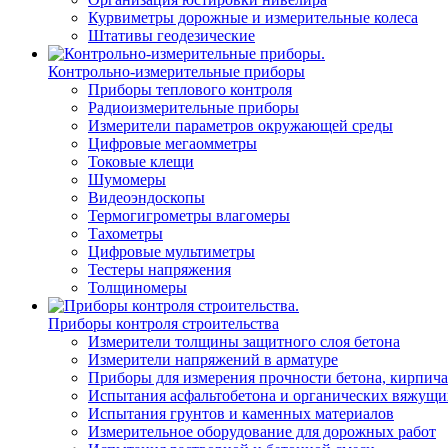
Курвиметры дорожные и измерительные колеса
Штативы геодезические
Контрольно-измерительные приборы
Приборы теплового контроля
Радиоизмерительные приборы
Измерители параметров окружающей среды
Цифровые мегаомметры
Токовые клещи
Шумомеры
Видеоэндоскопы
Термогигрометры влагомеры
Тахометры
Цифровые мультиметры
Тестеры напряжения
Толщиномеры
Приборы контроля строительства
Измерители толщины защитного слоя бетона
Измерители напряжений в арматуре
Приборы для измерения прочности бетона, кирпича
Испытания асфальтобетона и органических вяжущи
Испытания грунтов и каменных материалов
Измерительное оборудование для дорожных работ