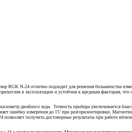
ир RGK N-24 отлично подходит для решения большинства измер
прихотлив в эксплуатации и устойчив к вредным факторам, что о
а километр двойного хода. Точность прибора увеличивается бла
яет ошибку измерения до 15’ при разгоризонтировки. Магнитны
4 позволяет получить достоверные результаты при работе вбли
 с 24-х кратным увеличением. Минимальное расстояние визирова