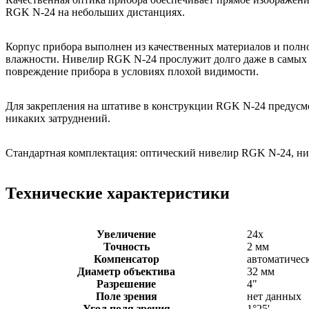
RGK N-24 на небольших дистанциях.
Корпус прибора выполнен из качественных материалов и полно
влажности. Нивелир RGK N-24 прослужит долго даже в самых с
повреждение прибора в условиях плохой видимости.
Для закрепления на штативе в конструкции RGK N-24 предусмот
никаких затруднений.
Стандартная комплектация: оптический нивелир RGK N-24, ни
Технические характеристики
Увеличение
24х
Точность
2 мм
Компенсатор
автоматичес
Диаметр объектива
32 мм
Разрешение
4"
Поле зрения
нет данных
Угол поля зрения
1°25'