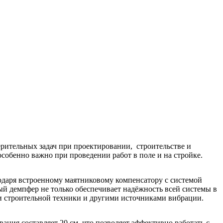
ительных задач при проектировании, строительстве и
собенно важно при проведении работ в поле и на стройке.
годаря встроенному маятниковому компенсатору с системой
й демпфер не только обеспечивает надёжность всей системы в
зи строительной техники и другими источниками вибрации.
ния составляет 20 см, что позволяет эффективно работать с