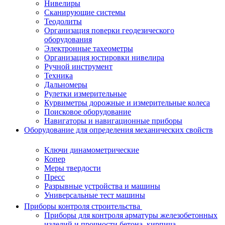
Нивелиры
Сканирующие системы
Теодолиты
Организация поверки геодезического
оборудования
Электронные тахеометры
Организация юстировки нивелира
Ручной инструмент
Техника
Дальномеры
Рулетки измерительные
Курвиметры дорожные и измерительные колеса
Поисковое оборудование
Навигаторы и навигационные приборы
Оборудование для определения механических свойств
Ключи динамометрические
Копер
Меры твердости
Пресс
Разрывные устройства и машины
Универсальные тест машины
Приборы контроля строительства
Приборы для контроля арматуры железобетонных
изделий и прочности бетона, кирпича