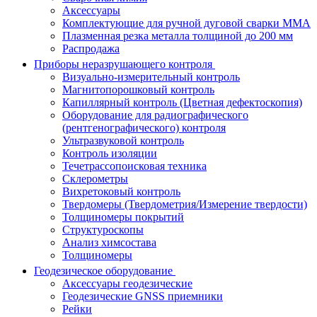
Аксессуары
Комплектующие для ручной дуговой сварки MMA
Плазменная резка металла толщиной до 200 мм
Распродажа
Приборы неразрушающего контроля
Визуально-измерительный контроль
Магнитопорошковый контроль
Капиллярный контроль (Цветная дефектоскопия)
Оборудование для радиографического
(рентгенографического) контроля
Ультразвуковой контроль
Контроль изоляции
Течетрассопоисковая техника
Склерометры
Вихретоковый контроль
Твердомеры (Твердометрия/Измерение твердости)
Толщиномеры покрытий
Структуроскопы
Анализ химсостава
Толщиномеры
Геодезическое оборудование
Аксессуары геодезические
Геодезические GNSS приемники
Рейки