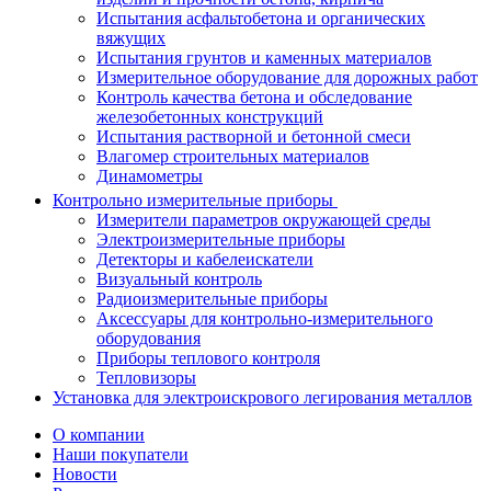
Испытания асфальтобетона и органических
вяжущих
Испытания грунтов и каменных материалов
Измерительное оборудование для дорожных работ
Контроль качества бетона и обследование
железобетонных конструкций
Испытания растворной и бетонной смеси
Влагомер строительных материалов
Динамометры
Контрольно измерительные приборы
Измерители параметров окружающей среды
Электроизмерительные приборы
Детекторы и кабелеискатели
Визуальный контроль
Радиоизмерительные приборы
Аксессуары для контрольно-измерительного
оборудования
Приборы теплового контроля
Тепловизоры
Установка для электроискрового легирования металлов
О компании
Наши покупатели
Новости