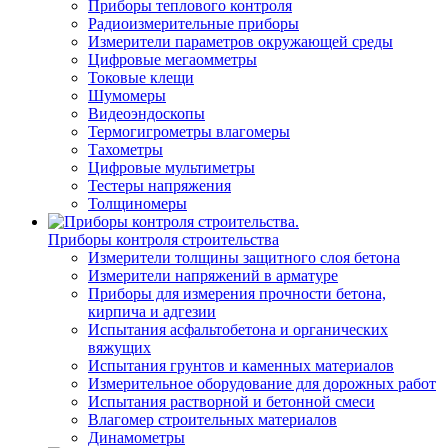
Приборы теплового контроля
Радиоизмерительные приборы
Измерители параметров окружающей среды
Цифровые мегаомметры
Токовые клещи
Шумомеры
Видеоэндоскопы
Термогигрометры влагомеры
Тахометры
Цифровые мультиметры
Тестеры напряжения
Толщиномеры
Приборы контроля строительства
Измерители толщины защитного слоя бетона
Измерители напряжений в арматуре
Приборы для измерения прочности бетона,
кирпича и адгезии
Испытания асфальтобетона и органических
вяжущих
Испытания грунтов и каменных материалов
Измерительное оборудование для дорожных работ
Испытания растворной и бетонной смеси
Влагомер строительных материалов
Динамометры