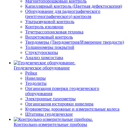
Магнитопорошковый контроль
Капиллярный контроль (Цветная дефектоскопия)
Оборудование для радиографического
(рентгенографического) контроля
Ультразвуковой контроль
Контроль изоляции
Течетрассопоисковая техника
Вихретоковый контроль
Твердомеры (Твердометрия/Измерение твердости)
Толщиномеры покрытий
Структуроскопы
Анализ химсостава
Геодезическое оборудование
Рейки
Нивелиры
Теодолиты
Организация поверки геодезического
оборудования
Электронные тахеометры
Организация юстировки нивелира
Курвиметры дорожные и измерительные колеса
Штативы геодезические
Контрольно-измерительные приборы