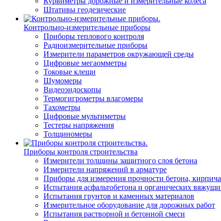
Курвиметры дорожные и измерительные колеса
Штативы геодезические
Контрольно-измерительные приборы
Приборы теплового контроля
Радиоизмерительные приборы
Измерители параметров окружающей среды
Цифровые мегаомметры
Токовые клещи
Шумомеры
Видеоэндоскопы
Термогигрометры влагомеры
Тахометры
Цифровые мультиметры
Тестеры напряжения
Толщиномеры
Приборы контроля строительства
Измерители толщины защитного слоя бетона
Измерители напряжений в арматуре
Приборы для измерения прочности бетона, кирпича
Испытания асфальтобетона и органических вяжущи
Испытания грунтов и каменных материалов
Измерительное оборудование для дорожных работ
Испытания растворной и бетонной смеси