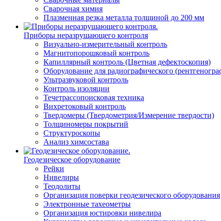
Сварочная химия
Плазменная резка металла толщиной до 200 мм
Приборы неразрушающего контроля
Визуально-измерительный контроль
Магнитопорошковый контроль
Капиллярный контроль (Цветная дефектоскопия)
Оборудование для радиографического (рентгеногра
Ультразвуковой контроль
Контроль изоляции
Течетрассопоисковая техника
Вихретоковый контроль
Твердомеры (Твердометрия/Измерение твердости)
Толщиномеры покрытий
Структуроскопы
Анализ химсостава
Геодезическое оборудование
Рейки
Нивелиры
Теодолиты
Организация поверки геодезического оборудования
Электронные тахеометры
Организация юстировки нивелира