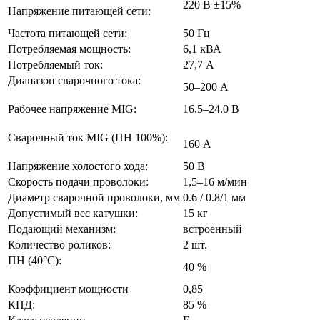
220 В ±15%
Напряжение питающей сети:
Частота питающей сети:
50 Гц
Потребляемая мощность:
6,1 кВА
Потребляемый ток:
27,7 А
Диапазон сварочного тока:
50–200 А
Рабочее напряжение MIG:
16.5–24.0 В
Сварочный ток MIG (ПН 100%):
160 А
Напряжение холостого хода:
50 В
Скорость подачи проволоки:
1,5–16 м/мин
Диаметр сварочной проволоки, мм
0.6 / 0.8/1 мм
Допустимый вес катушки:
15 кг
Подающий механизм:
встроенный
Количество роликов:
2 шт.
ПН (40°C):
40 %
Коэффициент мощности
0,85
КПД:
85 %