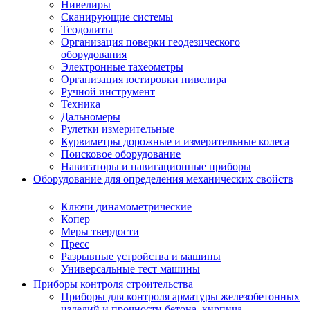
Нивелиры
Сканирующие системы
Теодолиты
Организация поверки геодезического
оборудования
Электронные тахеометры
Организация юстировки нивелира
Ручной инструмент
Техника
Дальномеры
Рулетки измерительные
Курвиметры дорожные и измерительные колеса
Поисковое оборудование
Навигаторы и навигационные приборы
Оборудование для определения механических свойств
Ключи динамометрические
Копер
Меры твердости
Пресс
Разрывные устройства и машины
Универсальные тест машины
Приборы контроля строительства
Приборы для контроля арматуры железобетонных
изделий и прочности бетона, кирпича