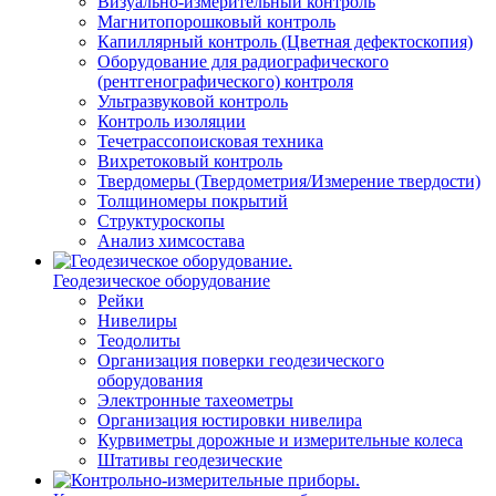
Визуально-измерительный контроль
Магнитопорошковый контроль
Капиллярный контроль (Цветная дефектоскопия)
Оборудование для радиографического
(рентгенографического) контроля
Ультразвуковой контроль
Контроль изоляции
Течетрассопоисковая техника
Вихретоковый контроль
Твердомеры (Твердометрия/Измерение твердости)
Толщиномеры покрытий
Структуроскопы
Анализ химсостава
Геодезическое оборудование
Рейки
Нивелиры
Теодолиты
Организация поверки геодезического
оборудования
Электронные тахеометры
Организация юстировки нивелира
Курвиметры дорожные и измерительные колеса
Штативы геодезические