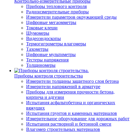
Контрольно-измерительные приборы
Приборы теплового контроля
Радиоизмерительные приборы
Измерители параметров окружающей среды
Цифровые мегаомметры
Токовые клещи
Шумомеры
Видеоэндоскопы
Термогигрометры влагомеры
Тахометры
Цифровые мультиметры
Тестеры напряжения
Толщиномеры
Приборы контроля строительства
Измерители толщины защитного слоя бетона
Измерители напряжений в арматуре
Приборы для измерения прочности бетона,
кирпича и адгезии
Испытания асфальтобетона и органических
вяжущих
Испытания грунтов и каменных материалов
Измерительное оборудование для дорожных работ
Испытания растворной и бетонной смеси
Влагомер строительных материалов