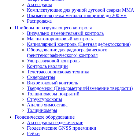
Аксессуары
Комплектующие для ручной дуговой сварки MMA
Плазменная резка металла толщиной до 200 мм
Распродажа
Приборы неразрушающего контроля
Визуально-измерительный контроль
Магнитопорошковый контроль
Капиллярный контроль (Цветная дефектоскопия)
Оборудование для радиографического
(рентгенографического) контроля
Ультразвуковой контроль
Контроль изоляции
Течетрассопоисковая техника
Склерометры
Вихретоковый контроль
Твердомеры (Твердометрия/Измерение твердости)
Толщиномеры покрытий
Структуроскопы
Анализ химсостава
Толщиномеры
Геодезическое оборудование
Аксессуары геодезические
Геодезические GNSS приемники
Рейки