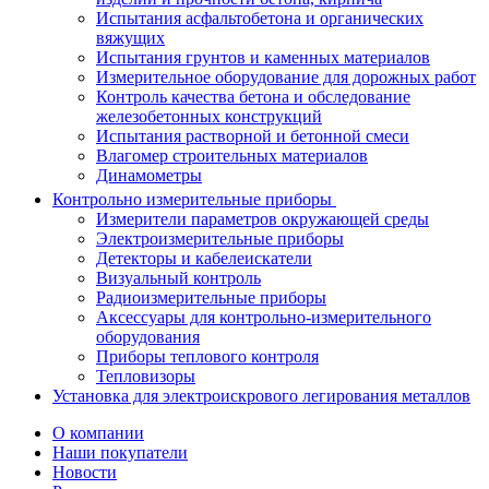
Испытания асфальтобетона и органических
вяжущих
Испытания грунтов и каменных материалов
Измерительное оборудование для дорожных работ
Контроль качества бетона и обследование
железобетонных конструкций
Испытания растворной и бетонной смеси
Влагомер строительных материалов
Динамометры
Контрольно измерительные приборы
Измерители параметров окружающей среды
Электроизмерительные приборы
Детекторы и кабелеискатели
Визуальный контроль
Радиоизмерительные приборы
Аксессуары для контрольно-измерительного
оборудования
Приборы теплового контроля
Тепловизоры
Установка для электроискрового легирования металлов
О компании
Наши покупатели
Новости