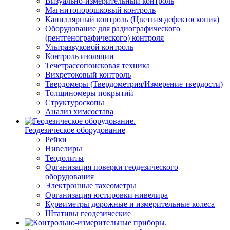
Визуально-измерительный контроль
Магнитопорошковый контроль
Капиллярный контроль (Цветная дефектоскопия)
Оборудование для радиографического
(рентгенографического) контроля
Ультразвуковой контроль
Контроль изоляции
Течетрассопоисковая техника
Вихретоковый контроль
Твердомеры (Твердометрия/Измерение твердости)
Толщиномеры покрытий
Структуроскопы
Анализ химсостава
Геодезическое оборудование
Рейки
Нивелиры
Теодолиты
Организация поверки геодезического
оборудования
Электронные тахеометры
Организация юстировки нивелира
Курвиметры дорожные и измерительные колеса
Штативы геодезические