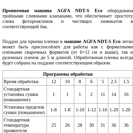
Проявочная машина AGFA NDT-S Eco
оборудован
тройными сливными клапанами, что обеспечивает простоту
слива фотореактивов и чистящих химикатов в
соответствующий бак.
Поддон для приема пленки в
машине AGFA NDT-S Eco
легк
может быть приспособлен для работы как с форматными
пленками сварочных форматов (от 6×12 см и выше), так и
рулонных пленок до 5 м длиной. Обработанная пленка всегда
будет собрана на поддоне соответствующим образом.
Программы обработки
Время обработки
12
10
8
6
5
2.5
1.5
Стандартная
установка сушки
1
1
1
2
11
14
16
(повышение)
Установка пределов
1-8
1-8
1-10
1-12
1-16
1-20
1-20
сушки (повышение)
Стандартная
температура
25
26
28
30
31
36
36
проявителя