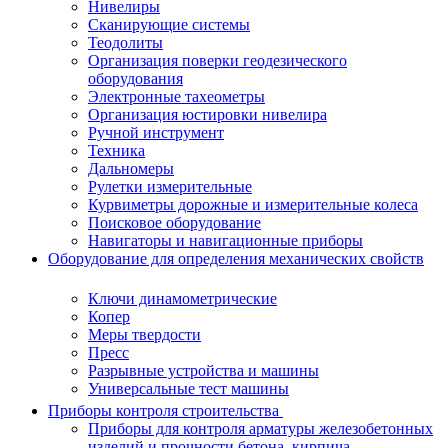
Нивелиры
Сканирующие системы
Теодолиты
Организация поверки геодезического
оборудования
Электронные тахеометры
Организация юстировки нивелира
Ручной инструмент
Техника
Дальномеры
Рулетки измерительные
Курвиметры дорожные и измерительные колеса
Поисковое оборудование
Навигаторы и навигационные приборы
Оборудование для определения механических свойств
Ключи динамометрические
Копер
Меры твердости
Пресс
Разрывные устройства и машины
Универсальные тест машины
Приборы контроля строительства
Приборы для контроля арматуры железобетонных
изделий и прочности бетона, кирпича