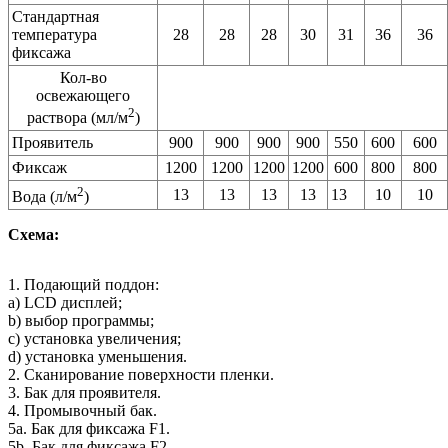
Стандартная
температура
28
28
28
30
31
36
36
фиксажа
Кол-во
освежающего
2
раствора (мл/м
)
Проявитель
900
900
900
900
550
600
600
Фиксаж
1200
1200
1200
1200
600
800
800
2
13
13
13
13
13
10
10
Вода (л/м
)
Схема:
1. Подающий поддон:
a) LCD дисплей;
b) выбор программы;
с) установка увеличения;
d) установка уменьшения.
2. Сканирование поверхности пленки.
3. Бак для проявителя.
4. Промывочный бак.
5a. Бак для фиксажа F1.
5b. Бак для фиксажа F2.