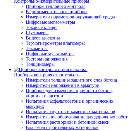
Контрольно-измерительные приборы
Приборы теплового контроля
Радиоизмерительные приборы
Измерители параметров окружающей среды
Цифровые мегаомметры
Токовые клещи
Шумомеры
Видеоэндоскопы
Термогигрометры влагомеры
Тахометры
Цифровые мультиметры
Тестеры напряжения
Толщиномеры
Приборы контроля строительства
Измерители толщины защитного слоя бетона
Измерители напряжений в арматуре
Приборы для измерения прочности бетона,
кирпича и адгезии
Испытания асфальтобетона и органических
вяжущих
Испытания грунтов и каменных материалов
Измерительное оборудование для дорожных работ
Испытания растворной и бетонной смеси
Влагомер строительных материалов