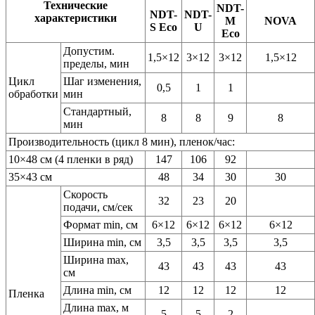
Технические
NDT-
NDT-
NDT-
характеристики
M
NOVA
S Eco
U
Eco
Допустим.
1,5×12
3×12
3×12
1,5×12
пределы, мин
Цикл
Шаг изменения,
0,5
1
1
обработки
мин
Стандартный,
8
8
9
8
мин
Производительность (цикл 8 мин), пленок/час:
10×48 см (4 пленки в ряд)
147
106
92
35×43 см
48
34
30
30
Скорость
32
23
20
подачи, см/сек
Формат min, см
6×12
6×12
6×12
6×12
Ширина min, см
3,5
3,5
3,5
3,5
Ширина max,
43
43
43
43
см
Длина min, см
12
12
12
12
Пленка
Длина max, м
5
5
2