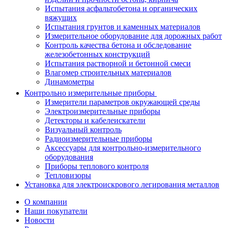
Испытания асфальтобетона и органических
вяжущих
Испытания грунтов и каменных материалов
Измерительное оборудование для дорожных работ
Контроль качества бетона и обследование
железобетонных конструкций
Испытания растворной и бетонной смеси
Влагомер строительных материалов
Динамометры
Контрольно измерительные приборы
Измерители параметров окружающей среды
Электроизмерительные приборы
Детекторы и кабелеискатели
Визуальный контроль
Радиоизмерительные приборы
Аксессуары для контрольно-измерительного
оборудования
Приборы теплового контроля
Тепловизоры
Установка для электроискрового легирования металлов
О компании
Наши покупатели
Новости