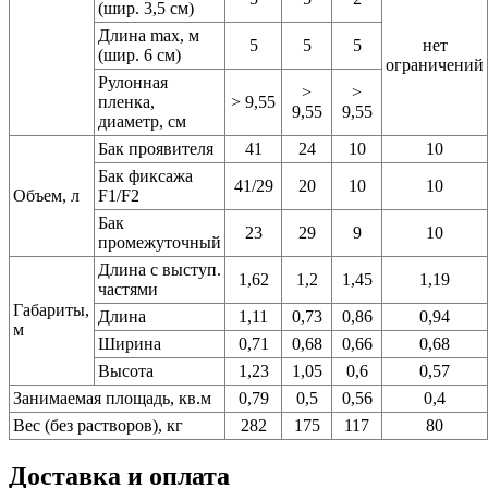
(шир. 3,5 см)
Длина max, м
5
5
5
нет
(шир. 6 см)
ограничений
Рулонная
>
>
пленка,
> 9,55
9,55
9,55
диаметр, см
Бак проявителя
41
24
10
10
Бак фиксажа
41/29
20
10
10
Объем, л
F1/F2
Бак
23
29
9
10
промежуточный
Длина с выступ.
1,62
1,2
1,45
1,19
частями
Габариты,
Длина
1,11
0,73
0,86
0,94
м
Ширина
0,71
0,68
0,66
0,68
Высота
1,23
1,05
0,6
0,57
Занимаемая площадь, кв.м
0,79
0,5
0,56
0,4
Вес (без растворов), кг
282
175
117
80
Доставка и оплата