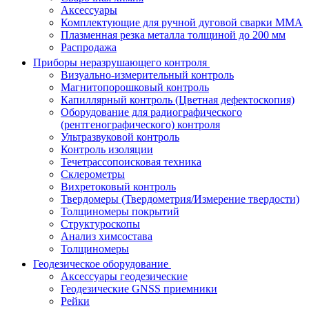
Аксессуары
Комплектующие для ручной дуговой сварки MMA
Плазменная резка металла толщиной до 200 мм
Распродажа
Приборы неразрушающего контроля
Визуально-измерительный контроль
Магнитопорошковый контроль
Капиллярный контроль (Цветная дефектоскопия)
Оборудование для радиографического
(рентгенографического) контроля
Ультразвуковой контроль
Контроль изоляции
Течетрассопоисковая техника
Склерометры
Вихретоковый контроль
Твердомеры (Твердометрия/Измерение твердости)
Толщиномеры покрытий
Структуроскопы
Анализ химсостава
Толщиномеры
Геодезическое оборудование
Аксессуары геодезические
Геодезические GNSS приемники
Рейки