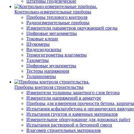
Штативы геодезические
Контрольно-измерительные приборы
Приборы теплового контроля
Радиоизмерительные приборы
Измерители параметров окружающей среды
Цифровые мегаомметры
Токовые клещи
Шумомеры
Видеоэндоскопы
Термогигрометры влагомеры
Тахометры
Цифровые мультиметры
Тестеры напряжения
Толщиномеры
Приборы контроля строительства
Измерители толщины защитного слоя бетона
Измерители напряжений в арматуре
Приборы для измерения прочности бетона, кирпича
Испытания асфальтобетона и органических вяжущи
Испытания грунтов и каменных материалов
Измерительное оборудование для дорожных работ
Испытания растворной и бетонной смеси
Влагомер строительных материалов