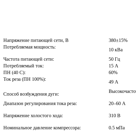
Напряжение питающей сети, В
380±15%
Потребляемая мощность:
10 кВа
Частота питающей сети:
50 Гц
Потребляемый ток:
15 А
ПН (40 С):
60%
Ток реза (ПН 100%):
49 А
Высокочаст
Способ возбуждения дуги:
Диапазон регулирования тока реза:
20–60 А
Напряжение холостого хода:
310 В
Номинальное давление компрессора:
0.5 мПа