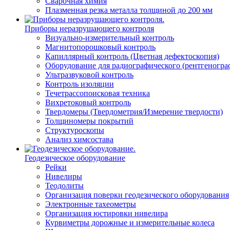
Сварочная химия
Плазменная резка металла толщиной до 200 мм
Приборы неразрушающего контроля
Визуально-измерительный контроль
Магнитопорошковый контроль
Капиллярный контроль (Цветная дефектоскопия)
Оборудование для радиографического (рентгеногра
Ультразвуковой контроль
Контроль изоляции
Течетрассопоисковая техника
Вихретоковый контроль
Твердомеры (Твердометрия/Измерение твердости)
Толщиномеры покрытий
Структуроскопы
Анализ химсостава
Геодезическое оборудование
Рейки
Нивелиры
Теодолиты
Организация поверки геодезического оборудования
Электронные тахеометры
Организация юстировки нивелира
Курвиметры дорожные и измерительные колеса